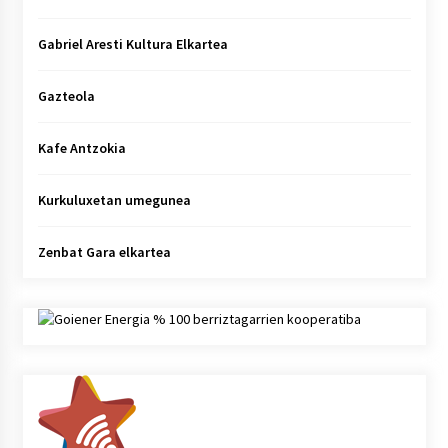
Gabriel Aresti Kultura Elkartea
Gazteola
Kafe Antzokia
Kurkuluxetan umegunea
Zenbat Gara elkartea