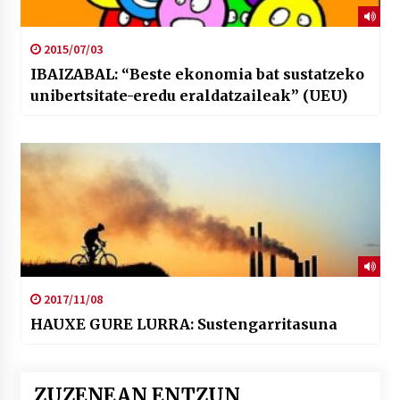
2015/07/03
IBAIZABAL: “Beste ekonomia bat sustatzeko
unibertsitate-eredu eraldatzaileak” (UEU)
2017/11/08
HAUXE GURE LURRA: Sustengarritasuna
ZUZENEAN ENTZUN