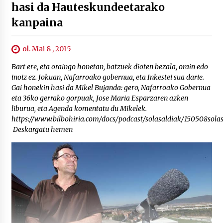
hasi da Hauteskundeetarako
kanpaina
ol. Mai 8 , 2015
Bart ere, eta oraingo honetan, batzuek dioten bezala, orain edo
inoiz ez. Jokuan, Nafarroako gobernua, eta Inkestei sua darie.
Gai honekin hasi da Mikel Bujanda: gero, Nafarroako Gobernua
eta 36ko gerrako gorpuak, Jose Maria Esparzaren azken
liburua, eta Agenda komentatu du Mikelek.
https://www.bilbohiria.com/docs/podcast/solasaldiak/150508sol
Deskargatu hemen