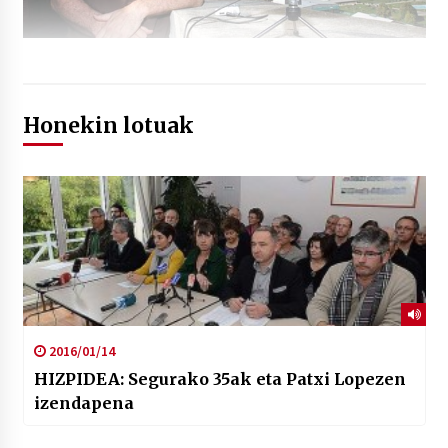
Honekin lotuak
2016/01/14
HIZPIDEA: Segurako 35ak eta Patxi Lopezen
izendapena