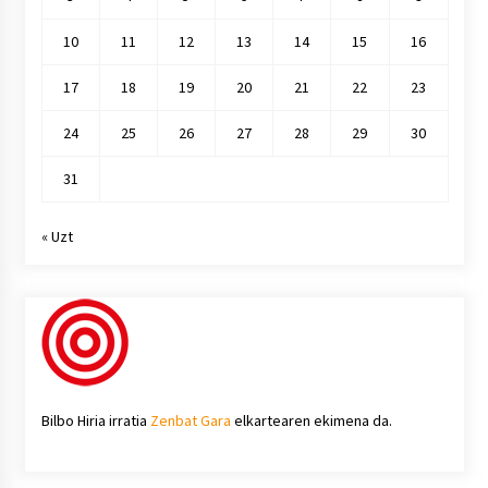
10
11
12
13
14
15
16
17
18
19
20
21
22
23
24
25
26
27
28
29
30
31
« Uzt
Bilbo Hiria irratia
Zenbat Gara
elkartearen ekimena da.