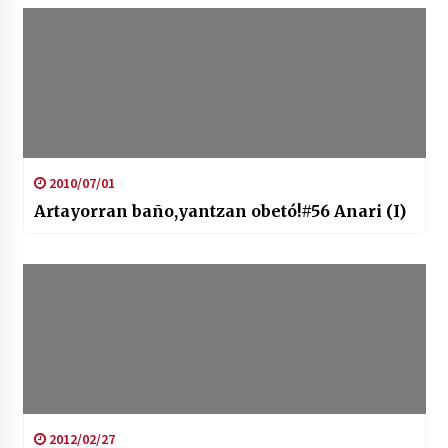
2010/07/01
Artayorran baño,yantzan obetó!#56 Anari (I)
2012/02/27