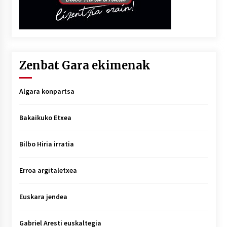
Zenbat Gara ekimenak
Algara konpartsa
Bakaikuko Etxea
Bilbo Hiria irratia
Erroa argitaletxea
Euskara jendea
Gabriel Aresti euskaltegia