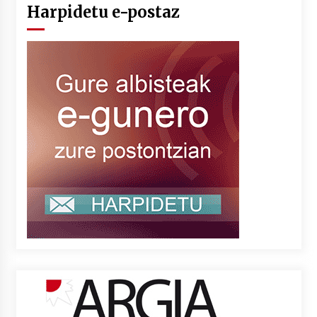
Harpidetu e-postaz