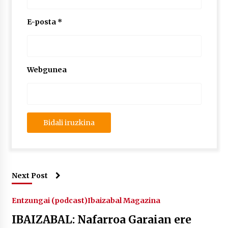
E-posta
*
Webgunea
Next Post
Entzungai (podcast)
Ibaizabal Magazina
IBAIZABAL: Nafarroa Garaian ere