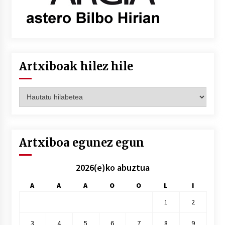
Artxiboak hilez hile
Artxiboak
hilez
hile
Artxiboa egunez egun
2026(e)ko abuztua
A
A
A
O
O
L
I
1
2
3
4
5
6
7
8
9