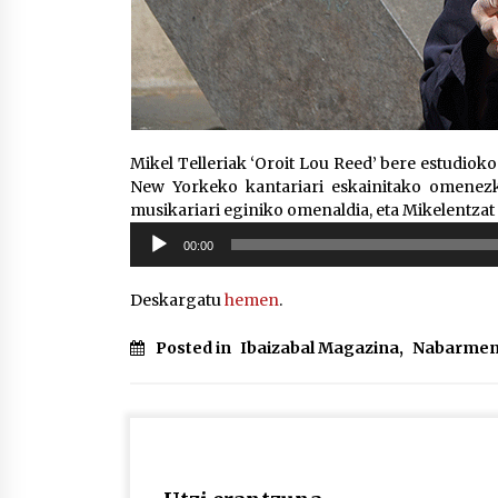
Mikel Telleriak ‘Oroit Lou Reed’ bere estudiok
New Yorkeko kantariari eskainitako omenezk
musikariari eginiko omenaldia, eta Mikelentzat
Soinu
00:00
erreproduzigailua
Deskargatu
hemen
.
Posted in
Ibaizabal Magazina
,
Nabarmen