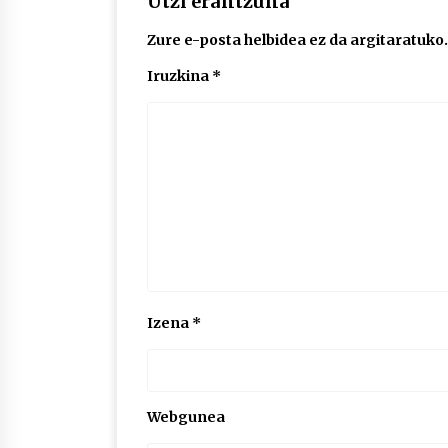
Utzi erantzuna
Zure e-posta helbidea ez da argitaratuko.
Iruzkina
*
Izena
*
Webgunea