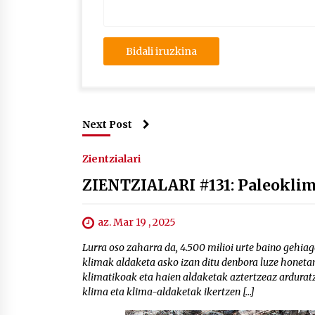
Next Post
Zientzialari
ZIENTZIALARI #131: Paleoklima
az. Mar 19 , 2025
Lurra oso zaharra da, 4.500 milioi urte baino gehiag
klimak aldaketa asko izan ditu denbora luze honetan
klimatikoak eta haien aldaketak aztertzeaz ardurat
klima eta klima-aldaketak ikertzen […]