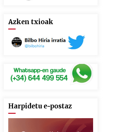
Azken txioak
Harpidetu e-postaz