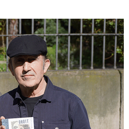
2026/07/15
Larunbatean Plentziako Itsas
Martxa ospatuko da
2026/07/07
SOINUGELA: Paul McCartney eta
Ringo Starr-en lan berriak
2026/07/03