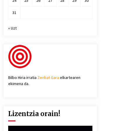
24
25
26
27
28
29
30
31
« Uzt
Bilbo Hiria irratia
Zenbat Gara
elkartearen
ekimena da.
Lizentzia orain!