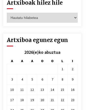
Artxiboak hilez hile
Artxiboak
hilez
hile
Artxiboa egunez egun
2026(e)ko abuztua
A
A
A
O
O
L
I
1
2
3
4
5
6
7
8
9
10
11
12
13
14
15
16
17
18
19
20
21
22
23