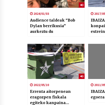
2024/01/03
2017/05
Audience taldeak “Bob
IBAIZA
Dylan berrikusia”
konpai
aurkeztu du
estrei
Azoka
2022/05/10
2011/05
Errenta aitorpenean
IBAIZA
eragozpen fiskala
egoera
egiteko kanpaina