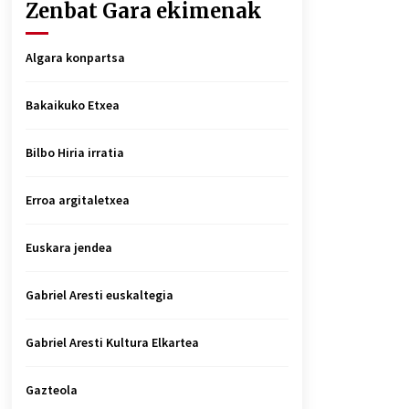
Zenbat Gara ekimenak
Algara konpartsa
Bakaikuko Etxea
Bilbo Hiria irratia
Erroa argitaletxea
Euskara jendea
Gabriel Aresti euskaltegia
Gabriel Aresti Kultura Elkartea
Gazteola