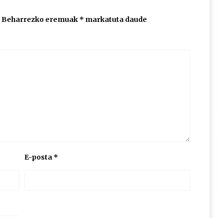
Beharrezko eremuak
*
markatuta daude
E-posta
*