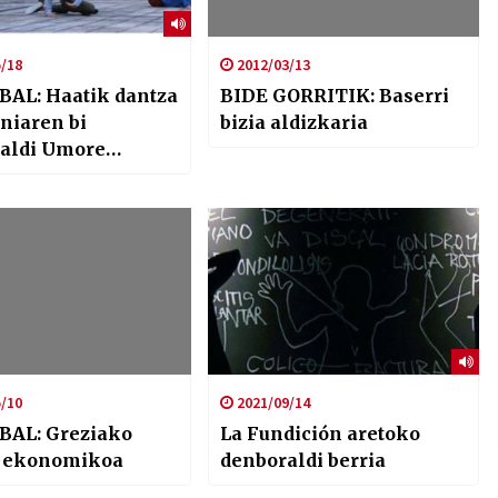
/18
2012/03/13
BAL: Haatik dantza
BIDE GORRITIK: Baserri
niaren bi
bizia aldizkaria
naldi Umore
n
/10
2021/09/14
BAL: Greziako
La Fundición aretoko
 ekonomikoa
denboraldi berria