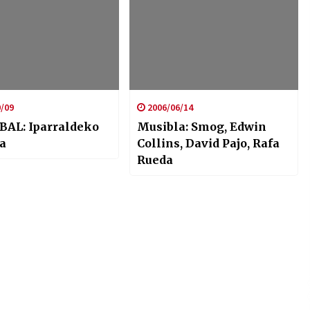
/09
2006/06/14
BAL: Iparraldeko
Musibla: Smog, Edwin
a
Collins, David Pajo, Rafa
Rueda