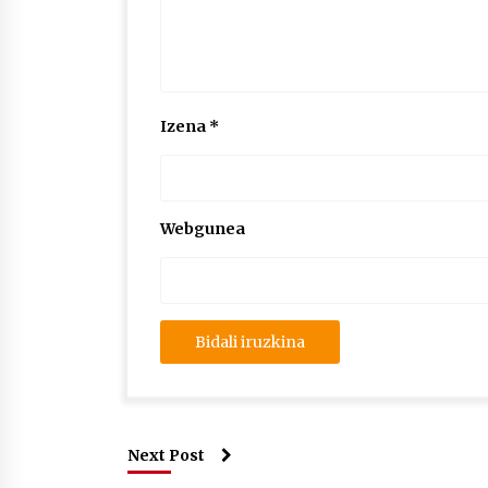
Izena
*
Webgunea
Next Post