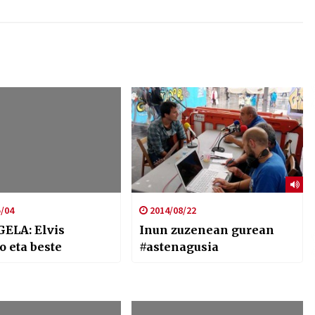
/04
2014/08/22
ELA: Elvis
Inun zuzenean gurean
o eta beste
#astenagusia