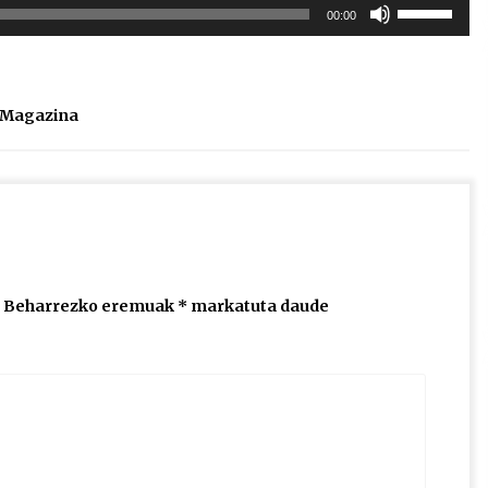
Erabili
00:00
gora/behera
gezi-
teklak
bolumena
l Magazina
igotzeko
edo
jaisteko.
Beharrezko eremuak
*
markatuta daude