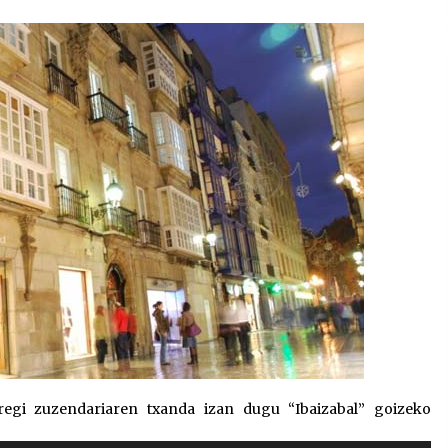
2026/07/15
Larunbatean Plentziako Itsas
Martxa ospatuko da
2026/07/07
SOINUGELA: Paul McCartney eta
Ringo Starr-en lan berriak
2026/07/03
regi zuzendariaren txanda izan dugu “Ibaizabal” goizeko