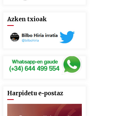
Azken txioak
Harpidetu e-postaz