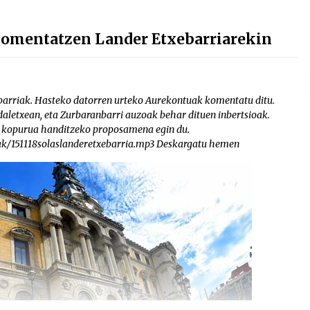
komentatzen Lander Etxebarriarekin
barriak. Hasteko datorren urteko Aurekontuak komentatu ditu.
udaletxean, eta Zurbaranbarri auzoak behar dituen inbertsioak.
a kopurua handitzeko proposamena egin du.
iak/151118solaslanderetxebarria.mp3 Deskargatu hemen