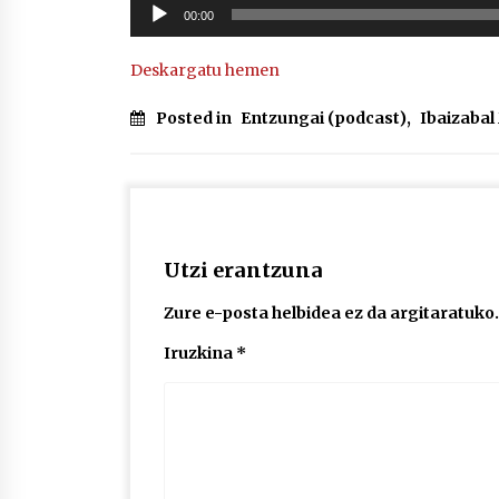
Soinu
00:00
erreproduzigailua
Deskargatu hemen
Posted in
Entzungai (podcast)
,
Ibaizaba
Utzi erantzuna
Zure e-posta helbidea ez da argitaratuko.
Iruzkina
*