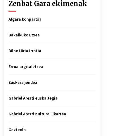
Zenbat Gara ekimenak
Algara konpartsa
Bakaikuko Etxea
Bilbo Hiria irratia
Erroa argitaletxea
Euskara jendea
Gabriel Aresti euskaltegia
Gabriel Aresti Kultura Elkartea
Gazteola