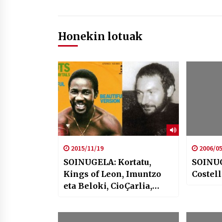
Honekin lotuak
2015/11/19
2006/05
SOINUGELA: Kortatu,
SOINUG
Kings of Leon, Imuntzo
Costell
eta Beloki, CioÇarlia,
Ruper, Bob Dylan….