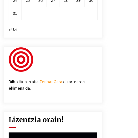
24
25
26
27
28
29
30
31
« Uzt
Bilbo Hiria irratia
Zenbat Gara
elkartearen
ekimena da.
Lizentzia orain!