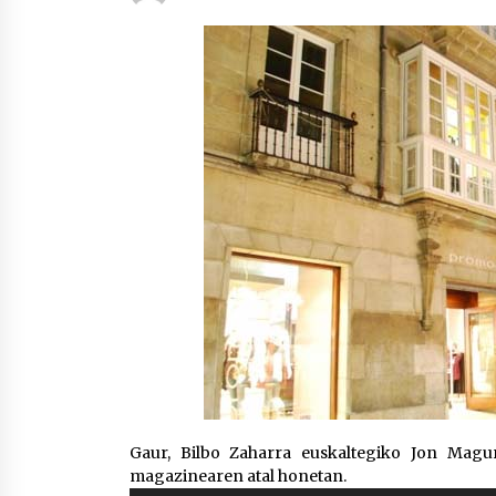
protagonista
2026/07/16
POTTO: San Pedro jaietako bertso-
saioa
2026/07/09
Auritz Iñurrietaren margoak
ikusgai Uribitarte40 aretoan
2026/07/03
Gaur, Bilbo Zaharra euskaltegiko Jon Magu
magazinearen atal honetan.