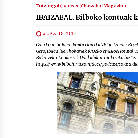
Entzungai (podcast)
Ibaizabal Magazina
IBAIZABAL. Bilboko kontuak 
az. Aza 18 , 2015
Gaurkoan hainbat kontu ekarri dizkigu Lander Etxe
Gero, Ibilgailuen hobariak (CO2ko emisioei lotuta) 
Bukatzeko, Landerrek Udal alokairurako etxebizitz
https://www.bilbohiria.com/docs/podcast/solasald