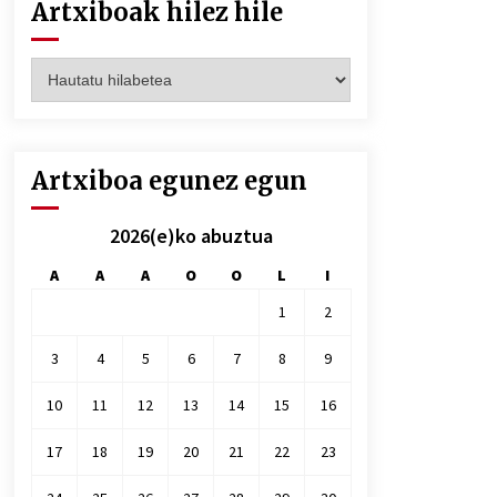
Artxiboak hilez hile
Artxiboak
hilez
hile
Artxiboa egunez egun
2026(e)ko abuztua
A
A
A
O
O
L
I
1
2
3
4
5
6
7
8
9
10
11
12
13
14
15
16
17
18
19
20
21
22
23