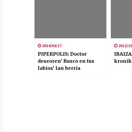
2014/03/17
2012/10
PIPERPOLIS: Doctor
IBAIZA
deseoren’ Busco en tus
kronik
labios’ lan berria