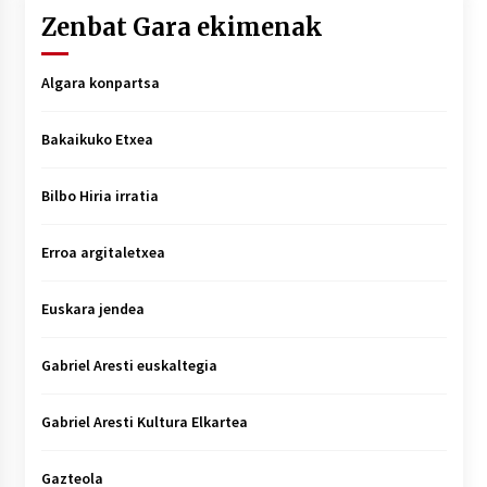
Zenbat Gara ekimenak
Algara konpartsa
Bakaikuko Etxea
Bilbo Hiria irratia
Erroa argitaletxea
Euskara jendea
Gabriel Aresti euskaltegia
Gabriel Aresti Kultura Elkartea
Gazteola