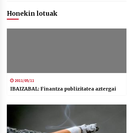
Honekin lotuak
2011/05/11
IBAIZABAL: Finantza publizitatea aztergai