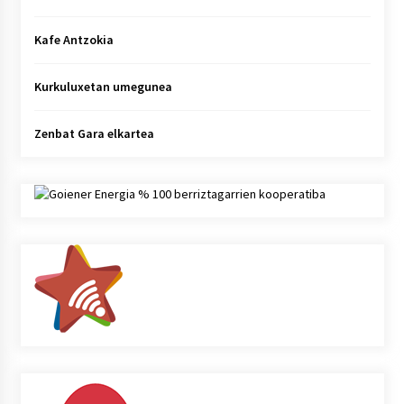
Kafe Antzokia
Kurkuluxetan umegunea
Zenbat Gara elkartea