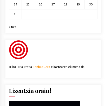
24
25
26
27
28
29
30
31
« Uzt
Bilbo Hiria irratia
Zenbat Gara
elkartearen ekimena da.
Lizentzia orain!