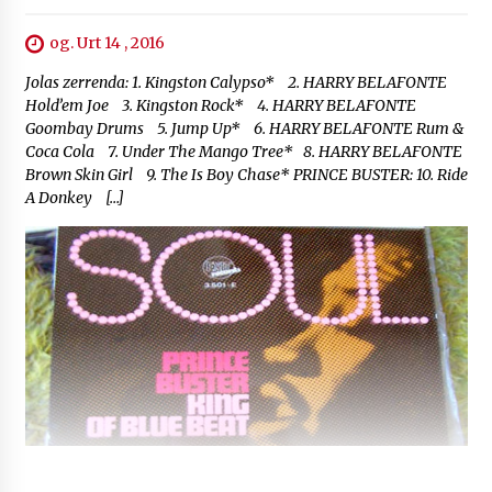
og. Urt 14 , 2016
Jolas zerrenda: 1. Kingston Calypso* 2. HARRY BELAFONTE
Hold’em Joe 3. Kingston Rock* 4. HARRY BELAFONTE
Goombay Drums 5. Jump Up* 6. HARRY BELAFONTE Rum &
Coca Cola 7. Under The Mango Tree* 8. HARRY BELAFONTE
Brown Skin Girl 9. The Is Boy Chase* PRINCE BUSTER: 10. Ride
A Donkey […]