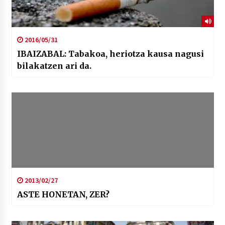
2016/05/31
IBAIZABAL: Tabakoa, heriotza kausa nagusi
bilakatzen ari da.
2013/02/27
ASTE HONETAN, ZER?