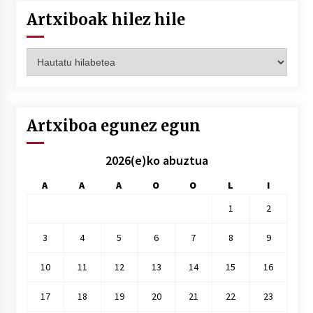
Artxiboak hilez hile
Artxiboak
hilez
hile
Artxiboa egunez egun
2026(e)ko abuztua
A
A
A
O
O
L
I
1
2
3
4
5
6
7
8
9
10
11
12
13
14
15
16
17
18
19
20
21
22
23