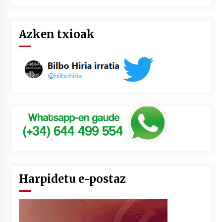
Azken txioak
Harpidetu e-postaz