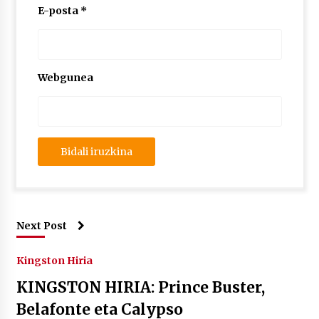
E-posta
*
Webgunea
Next Post
Kingston Hiria
KINGSTON HIRIA: Prince Buster,
Belafonte eta Calypso