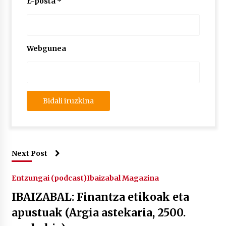
E-posta
*
Webgunea
Next Post
Entzungai (podcast)
Ibaizabal Magazina
IBAIZABAL: Finantza etikoak eta
apustuak (Argia astekaria, 2500.