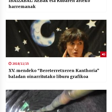
IBAIZABAL: AEBak eta Kubaren arteko
harremanak
2018/11/15
XV. mendeko “Bereterretxeren Kanthoria”
baladan oinarritutako liburu grafikoa