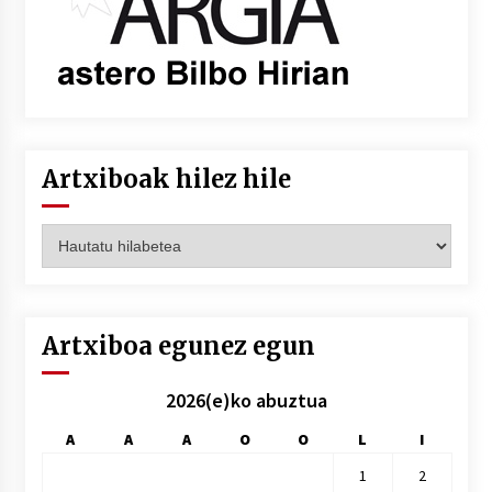
Artxiboak hilez hile
Artxiboak
hilez
hile
Artxiboa egunez egun
2026(e)ko abuztua
A
A
A
O
O
L
I
1
2