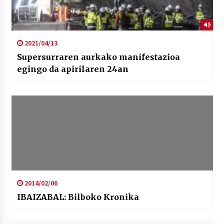
2021/04/13
Supersurraren aurkako manifestazioa
egingo da apirilaren 24an
2014/02/06
IBAIZABAL: Bilboko Kronika