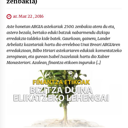
zenbakia)
ar. Mar 22 , 2016
Aste honetan ARGIA astekariak 2500. zenbakia atera du eta,
astero bezala, bertako eduki batzuk nabarmendu dizkigu
erredakzio taldeko kide batek. Gaurkoan, gainera, Lander
Arbelaitz kazetariak hartu dio erreleboa Unai Breari ARGIAren
erredakzioan, Bilbo Hiriari astekariaren edukiak komentatzeko
zereginean, eta gurean Isabel Isazelaiak hartu dio Xabier
Monasteriori. Azalean, finantza etikoen inguruko […]