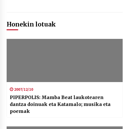
Honekin lotuak
2007/12/10
PIPERPOLIS: Mamba Beat laukotearen
dantza doinuak eta Katamalo; musika eta
poemak