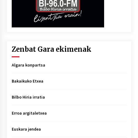
Zenbat Gara ekimenak
Algara konpartsa
Bakaikuko Etxea
Bilbo Hiria irratia
Erroa argitaletxea
Euskara jendea