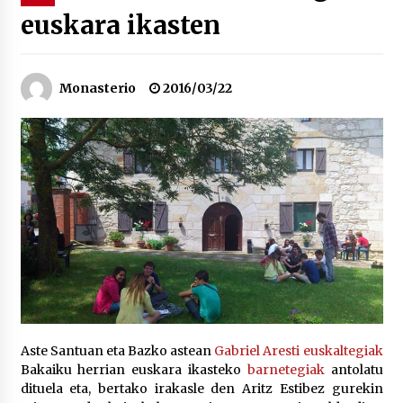
euskara ikasten
“Hiztegi bat” Gorka Urbizuk idatzitako letren
hiztegia
2026/07/23
Monasterio
2016/03/22
Bakaikuko barnetegitik gazteek egindako saio
berezia
2026/07/16
Tuba eta bonbardinoaren astea, Bilboko
Kontserbatorioan protagonista
2026/07/16
Auzoportala : 1×04 Auzofoniak
2026/07/15
Aste Santuan eta Bazko astean
Gabriel Aresti euskaltegiak
Bakaiku herrian euskara ikasteko
barnetegiak
antolatu
Gaur abitua da Bilbao bbk live jaialdia
dituela eta, bertako irakasle den Aritz Estibez gurekin
2026/07/09