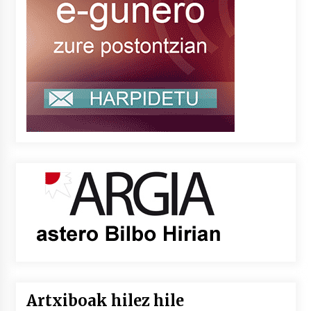
Artxiboak hilez hile