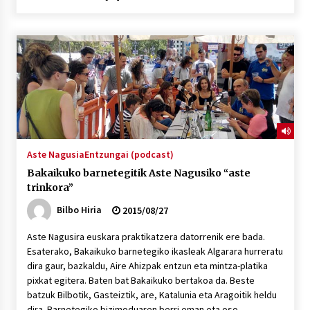
2026/07/03
MUSIBLA #297: Bide, Boards Of Canada, Somak,
Tiga, Twisted Teens, Underscores, Habia
2026/07/02
Aste Nagusia
Entzungai (podcast)
Bakaikuko barnetegitik Aste Nagusiko “aste
trinkora”
Bilbo Hiria
2015/08/27
Aste Nagusira euskara praktikatzera datorrenik ere bada.
Esaterako, Bakaikuko barnetegiko ikasleak Algarara hurreratu
dira gaur, bazkaldu, Aire Ahizpak entzun eta mintza-platika
pixkat egitera. Baten bat Bakaikuko bertakoa da. Beste
batzuk Bilbotik, Gasteiztik, are, Katalunia eta Aragoitik heldu
dira. Barnetegiko bizimoduaren berri eman eta oso