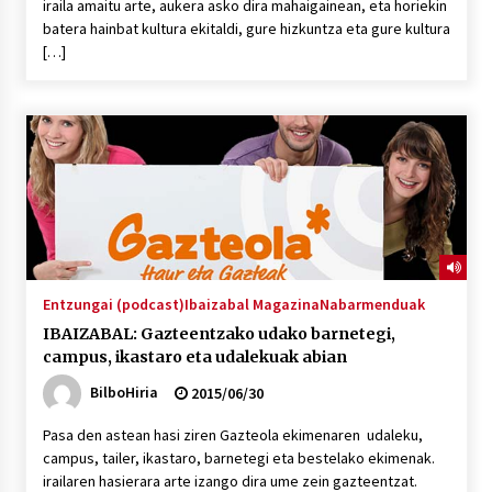
iraila amaitu arte, aukera asko dira mahaigainean, eta horiekin
batera hainbat kultura ekitaldi, gure hizkuntza eta gure kultura
[…]
Entzungai (podcast)
Ibaizabal Magazina
Nabarmenduak
IBAIZABAL: Gazteentzako udako barnetegi,
campus, ikastaro eta udalekuak abian
BilboHiria
2015/06/30
Pasa den astean hasi ziren Gazteola ekimenaren udaleku,
campus, tailer, ikastaro, barnetegi eta bestelako ekimenak.
irailaren hasierara arte izango dira ume zein gazteentzat.