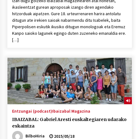
izan dugu goizeko Ibaizabal magazinearen atal honetan,
ikasleentzat gurean aproposak izango diren agendako
hitzorduak aipatzen. Gure 18. urteurrenaren harira antolatu
ditugun ate irekien saioak nabarmendu ditu Isabelek, baita
Piperpolisen eskutik ikusiko ditugun monologoak eta Eremuz
Kanpo saioko lagunek egingo duten zuzeneko emanaldia ere.
[…]
Entzungai (podcast)
Ibaizabal Magazina
IBAIZABAL: Gabriel Aresti euskaltegiaren udarako
eskaintza
BilboHiria
2015/05/18