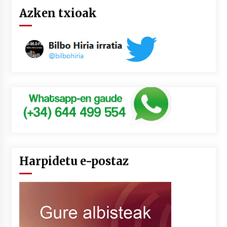
Azken txioak
Harpidetu e-postaz