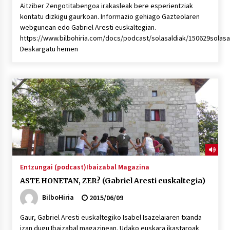
Aitziber Zengotitabengoa irakasleak bere esperientziak
kontatu dizkigu gaurkoan. Informazio gehiago Gazteolaren
webgunean edo Gabriel Aresti euskaltegian.
https://www.bilbohiria.com/docs/podcast/solasaldiak/150629solas
Deskargatu hemen
Entzungai (podcast)
Ibaizabal Magazina
ASTE HONETAN, ZER? (Gabriel Aresti euskaltegia)
BilboHiria
2015/06/09
Gaur, Gabriel Aresti euskaltegiko Isabel Isazelaiaren txanda
izan dugu Ibaizabal magazinean. Udako euskara ikastaroak