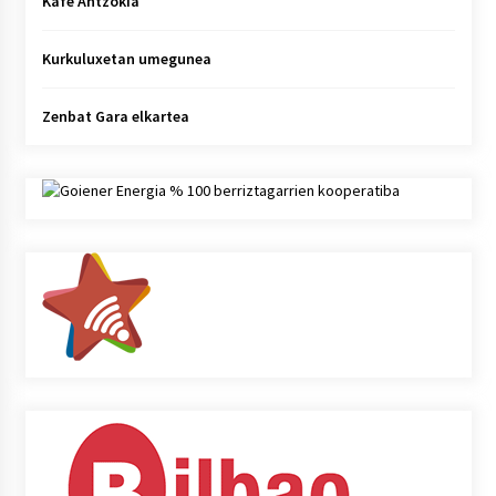
Kafe Antzokia
Kurkuluxetan umegunea
Zenbat Gara elkartea