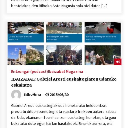
bestelakoa den Bilboko Aste Nagusia nola bizi duten […]
Entzungai (podcast)
Ibaizabal Magazina
IBAIZABAL: Gabriel Aresti euskaltegiaren udarako
eskaintza
BilboHiria
2015/06/30
Gabriel Aresti euskaltegiak uda honetarako helduentzat
prestatu dituen barnetegi eta ikastaro trinkoen aukera zabala
da. Uda, ekainaren 1ean hasi zen euskaltegi honetan, eta gaur
bukatuko dute egun hartan hasitakoek. Bihartik aurrera, eta