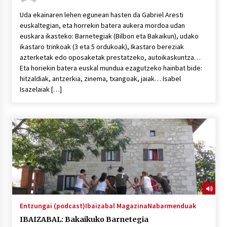
Uda ekainaren lehen egunean hasten da Gabriel Aresti
euskaltegian, eta horrekin batera aukera mordoa udan
euskara ikasteko: Barnetegiak (Bilbon eta Bakaikun), udako
ikastaro trinkoak (3 eta 5 ordukoak), Ikastaro bereziak
azterketak edo oposaketak prestatzeko, autoikaskuntza…
Eta horiekin batera euskal mundua ezagutzeko hainbat bide:
hitzaldiak, antzerkia, zinema, txangoak, jaiak… Isabel
Isazelaiak […]
Entzungai (podcast)
Ibaizabal Magazina
Nabarmenduak
IBAIZABAL: Bakaikuko Barnetegia