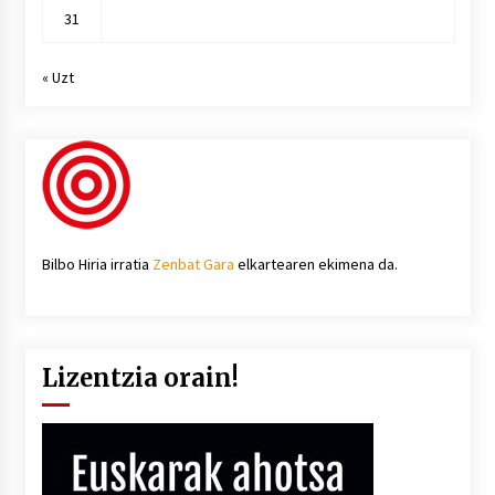
31
« Uzt
Bilbo Hiria irratia
Zenbat Gara
elkartearen ekimena da.
Lizentzia orain!