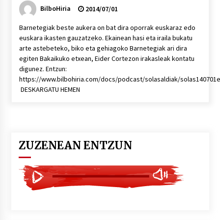
BilboHiria
2014/07/01
Barnetegiak beste aukera on bat dira oporrak euskaraz edo
euskara ikasten gauzatzeko. Ekainean hasi eta iraila bukatu
arte astebeteko, biko eta gehiagoko Barnetegiak ari dira
egiten Bakaikuko etxean, Eider Cortezon irakasleak kontatu
digunez. Entzun:
https://www.bilbohiria.com/docs/podcast/solasaldiak/solas140701
DESKARGATU HEMEN
ZUZENEAN ENTZUN