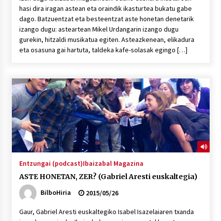
hasi dira iragan astean eta oraindik ikasturtea bukatu gabe
dago. Batzuentzat eta besteentzat aste honetan denetarik
izango dugu: asteartean Mikel Urdangarin izango dugu
gurekin, hitzaldi musikatua egiten. Asteazkenean, elikadura
eta osasuna gai hartuta, taldeka kafe-solasak egingo […]
Entzungai (podcast)
Ibaizabal Magazina
ASTE HONETAN, ZER? (Gabriel Aresti euskaltegia)
BilboHiria
2015/05/26
Gaur, Gabriel Aresti euskaltegiko Isabel Isazelaiaren txanda