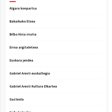
Algara konpartsa
Bakaikuko Etxea
Bilbo Hiria irratia
Erroa argitaletxea
Euskara jendea
Gabriel Aresti euskaltegia
Gabriel Aresti Kultura Elkartea
Gazteola