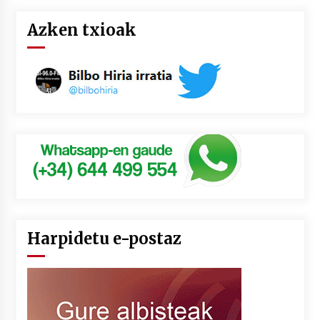
Azken txioak
Harpidetu e-postaz