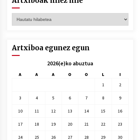
Artxiboak hilez hile
Artxiboak
hilez
hile
Artxiboa egunez egun
2026(e)ko abuztua
A
A
A
O
O
L
I
1
2
3
4
5
6
7
8
9
10
11
12
13
14
15
16
17
18
19
20
21
22
23
24
25
26
27
28
29
30