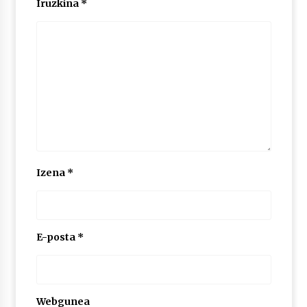
Iruzkina
*
Izena
*
E-posta
*
Webgunea