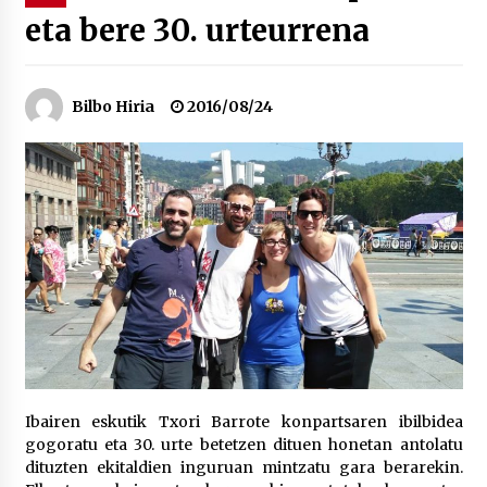
eta bere 30. urteurrena
“Hiztegi bat” Gorka Urbizuk idatzitako letren
hiztegia
2026/07/23
Bilbo Hiria
2016/08/24
Bakaikuko barnetegitik gazteek egindako saio
berezia
2026/07/16
Tuba eta bonbardinoaren astea, Bilboko
Kontserbatorioan protagonista
2026/07/16
Auzoportala : 1×04 Auzofoniak
2026/07/15
Ibairen eskutik Txori Barrote konpartsaren ibilbidea
gogoratu eta 30. urte betetzen dituen honetan antolatu
Gaur abitua da Bilbao bbk live jaialdia
dituzten ekitaldien inguruan mintzatu gara berarekin.
2026/07/09