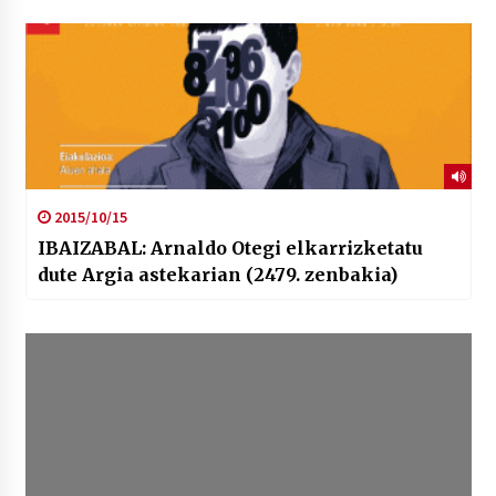
2015/10/15
IBAIZABAL: Arnaldo Otegi elkarrizketatu
dute Argia astekarian (2479. zenbakia)