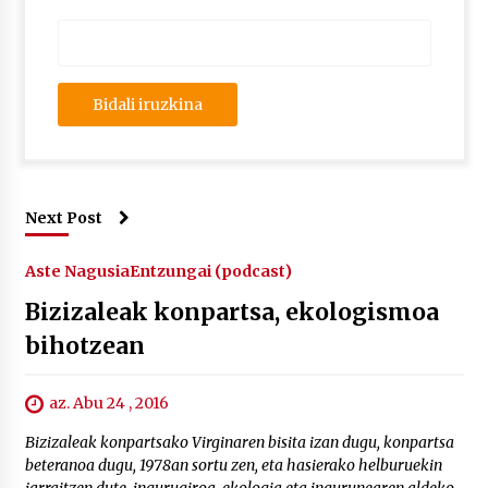
Next Post
Aste Nagusia
Entzungai (podcast)
Bizizaleak konpartsa, ekologismoa
bihotzean
az. Abu 24 , 2016
Bizizaleak konpartsako Virginaren bisita izan dugu, konpartsa
beteranoa dugu, 1978an sortu zen, eta hasierako helburuekin