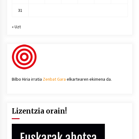
31
« Uzt
Bilbo Hiria irratia
Zenbat Gara
elkartearen ekimena da.
Lizentzia orain!