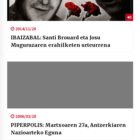
2014/11/20
IBAIZABAL: Santi Brouard eta Josu
Muguruzaren erahilketen urteurrena
2006/03/28
PIPERPOLIS: Martxoaren 27a, Antzerkiaren
Nazioarteko Eguna