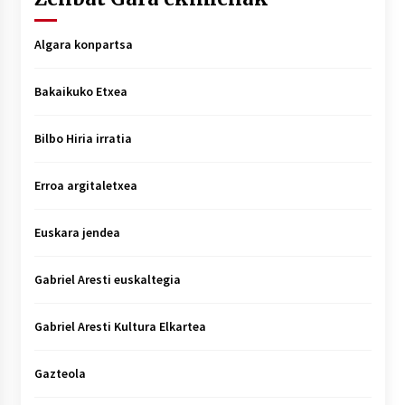
Algara konpartsa
Bakaikuko Etxea
Bilbo Hiria irratia
Erroa argitaletxea
Euskara jendea
Gabriel Aresti euskaltegia
Gabriel Aresti Kultura Elkartea
Gazteola