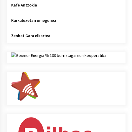
Kafe Antzokia
Kurkuluxetan umegunea
Zenbat Gara elkartea