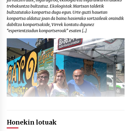
jarraitzen dute, ingurugiroa, ekologia eta ingurunearen aldeko
trebakuntza bultzatuz. Ekologistak Martxan taldetik
bultzatutako konpartsa dugu egun. Urte guzti hauetan
konpartsa aldatuz joan da baina hasierako sortzaileak oraindik
dabiltza konpartsakide, Virrek kontatu digunez
“esperientziadun konpartseroak” esaten […]
Honekin lotuak