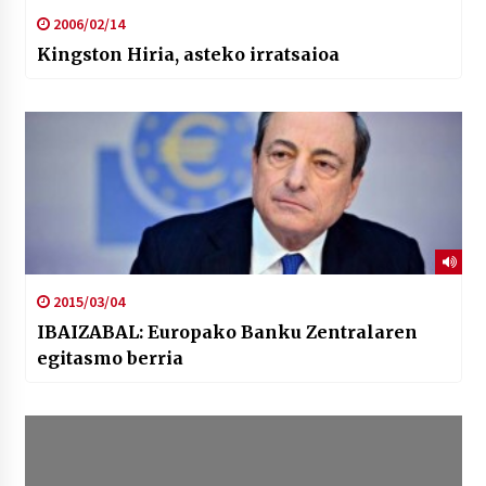
2006/02/14
Kingston Hiria, asteko irratsaioa
2015/03/04
IBAIZABAL: Europako Banku Zentralaren
egitasmo berria