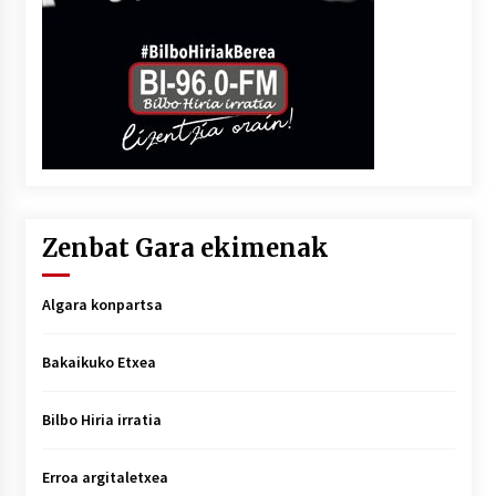
Zenbat Gara ekimenak
Algara konpartsa
Bakaikuko Etxea
Bilbo Hiria irratia
Erroa argitaletxea