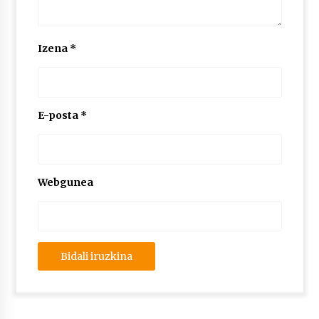
Izena
*
E-posta
*
Webgunea