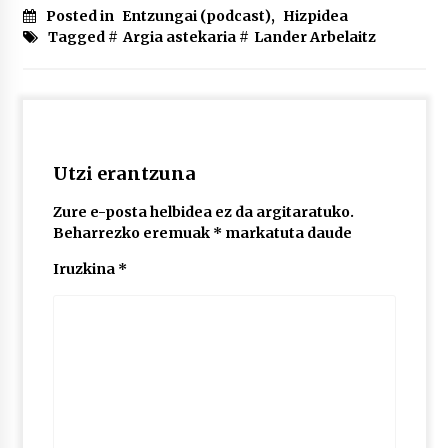
2026/07/03
Posted in
Entzungai (podcast)
,
Hizpidea
Tagged #
Argia astekaria
#
Lander Arbelaitz
MUSIBLA #297: Bide, Boards Of Canada, Somak,
Tiga, Twisted Teens, Underscores, Habia
2026/07/02
Utzi erantzuna
Zure e-posta helbidea ez da argitaratuko.
Beharrezko eremuak
*
markatuta daude
Iruzkina
*