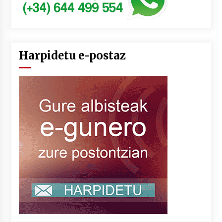
Harpidetu e-postaz