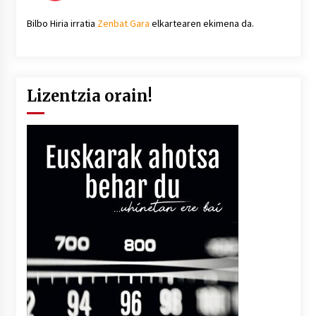
Bilbo Hiria irratia
Zenbat Gara
elkartearen ekimena da.
Lizentzia orain!