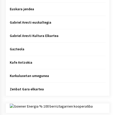
Euskara jendea
Gabriel Aresti euskaltegia
Gabriel Aresti Kultura Elkartea
Gazteola
Kafe Antzokia
Kurkuluxetan umegunea
Zenbat Gara elkartea