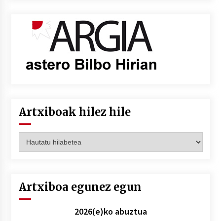
Artxiboak hilez hile
Artxiboak
hilez
hile
Artxiboa egunez egun
2026(e)ko abuztua