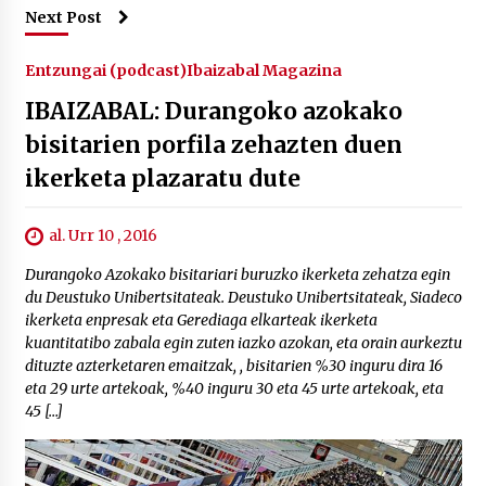
Next Post
Entzungai (podcast)
Ibaizabal Magazina
IBAIZABAL: Durangoko azokako
bisitarien porfila zehazten duen
ikerketa plazaratu dute
al. Urr 10 , 2016
Durangoko Azokako bisitariari buruzko ikerketa zehatza egin
du Deustuko Unibertsitateak. Deustuko Unibertsitateak, Siadeco
ikerketa enpresak eta Gerediaga elkarteak ikerketa
kuantitatibo zabala egin zuten iazko azokan, eta orain aurkeztu
dituzte azterketaren emaitzak, , bisitarien %30 inguru dira 16
eta 29 urte artekoak, %40 inguru 30 eta 45 urte artekoak, eta
45 […]