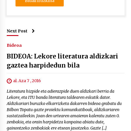
Next Post
Bideoa
BIDEOA: Lekore literatura aldizkari
gaztea harpidedun bila
al. Aza 7 , 2016
Literatura hizpide eta adierazpide duen aldizkari berria da
Lekore, eta ITU banda literatura taldearen eskutik dator.
Aldizkariari buruzko elkarrizketa dakarren bideoa grabatu du
Bilbon Topatu gazte proiektu komunikatiboak, aldizkariaren
sustatzaileekin. Joan den urtearen amaieran kaleratu zuten 0.
zenbakia, eta orain harpidetza kanpaina abiatu dute,
gainontzeko zenbakiak ere etxean jasotzeko. Gazte […]