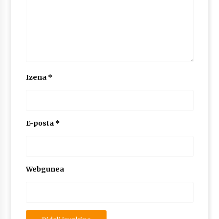
Izena
*
E-posta
*
Webgunea