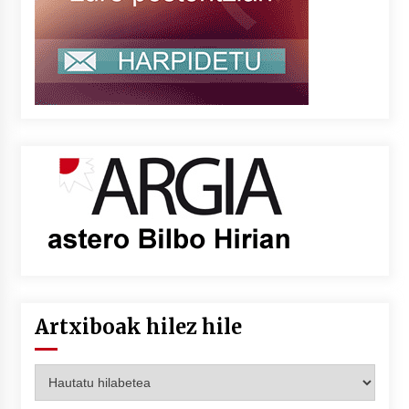
Artxiboak hilez hile
Artxiboak
hilez