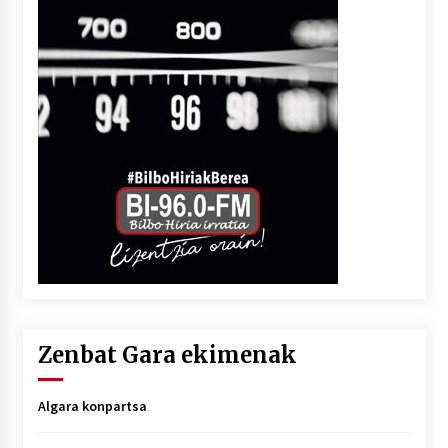
Zenbat Gara ekimenak
Algara konpartsa