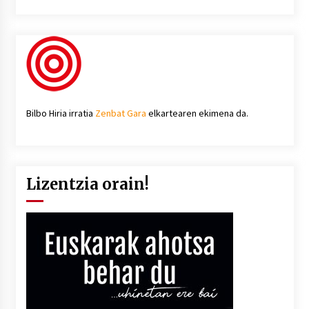
Bilbo Hiria irratia
Zenbat Gara
elkartearen ekimena da.
Lizentzia orain!