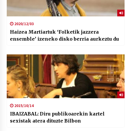
2020/12/03
Haizea Martiartuk ‘Folketik jazzera
ensemble’ izeneko disko berria aurkeztu du
2015/10/14
IBAIZABAL: Diru publikoarekin kartel
sexistak atera dituzte Bilbon