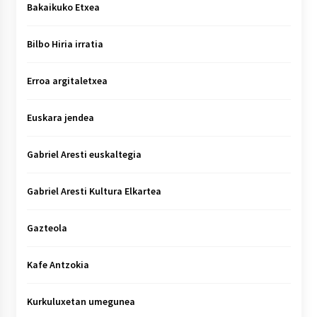
Bakaikuko Etxea
Bilbo Hiria irratia
Erroa argitaletxea
Euskara jendea
Gabriel Aresti euskaltegia
Gabriel Aresti Kultura Elkartea
Gazteola
Kafe Antzokia
Kurkuluxetan umegunea