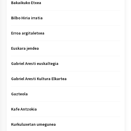
Bakaikuko Etxea
Bilbo Hiria irratia
Erroa argitaletxea
Euskara jendea
Gabriel Aresti euskaltegia
Gabriel Aresti Kultura Elkartea
Gazteola
Kafe Antzokia
Kurkuluxetan umegunea