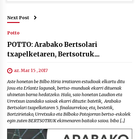
Next Post
Potto
POTTO: Arabako Bertsolari
txapelketaren, Bertsotruk....
az. Mar 15 , 2017
Aste honetan be Bilbo Hiria irratiaren estudioak elkartu ditu
Josu eta Erlantz lagunak, bertso-munduak ekarri dituenak
uhinetan barna hedatzeko. Hala, saio honetan Laudion eta
Urretxun izandako saioak ekarri dituzte: batetik, Arabako
Bertsolari txapelketaren 5. finalaurrekoa; eta, bestetik,
Bortzirietako, Urretxuko eta Bilboko Potojorran bertso-eskolek
egin zuten BERTSOTRUK ekimenaren baitako saioa. biba […]