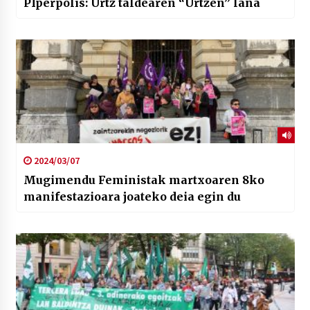
PIperpolis: Urtz taldearen “Urtzen” lana
2024/03/07
Mugimendu Feministak martxoaren 8ko
manifestazioara joateko deia egin du