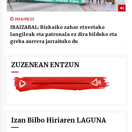
2016/09/23
IBAIZABAL: Bizkaiko zahar etxeetako
langileak eta patronala ez dira bilduko eta
greba aurrera jarraituko du
ZUZENEAN ENTZUN
Izan Bilbo Hiriaren LAGUNA