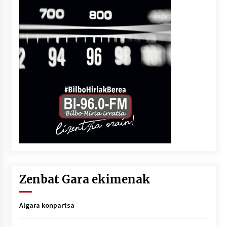
Zenbat Gara ekimenak
Algara konpartsa