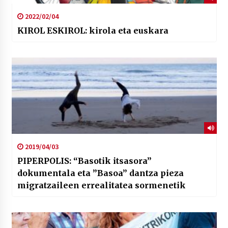
2022/02/04
KIROL ESKIROL: kirola eta euskara
2019/04/03
PIPERPOLIS: “Basotik itsasora”
dokumentala eta ”Basoa” dantza pieza
migratzaileen errealitatea sormenetik