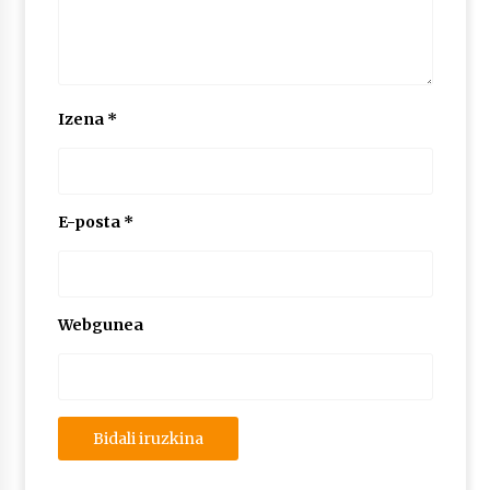
Izena
*
E-posta
*
Webgunea