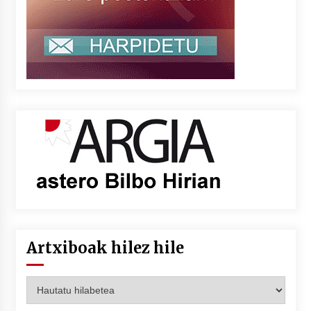
Artxiboak hilez hile
Artxiboak
hilez