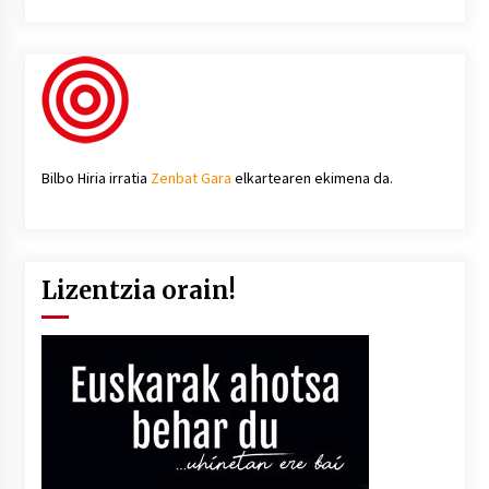
Bilbo Hiria irratia
Zenbat Gara
elkartearen ekimena da.
Lizentzia orain!