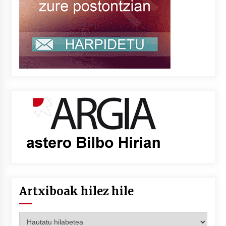
Artxiboak hilez hile
Artxiboak