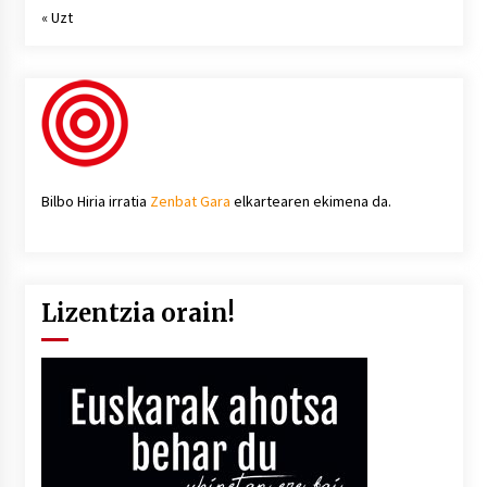
« Uzt
Bilbo Hiria irratia
Zenbat Gara
elkartearen ekimena da.
Lizentzia orain!