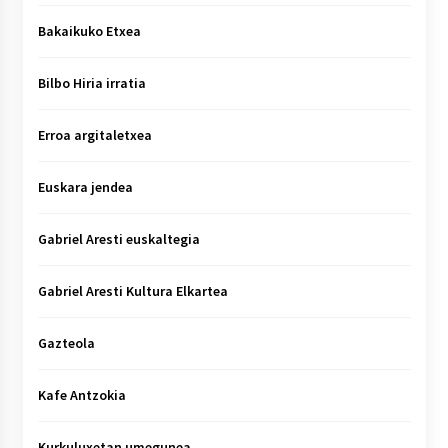
Bakaikuko Etxea
Bilbo Hiria irratia
Erroa argitaletxea
Euskara jendea
Gabriel Aresti euskaltegia
Gabriel Aresti Kultura Elkartea
Gazteola
Kafe Antzokia
Kurkuluxetan umegunea