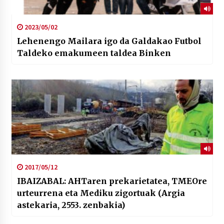
2023/05/02
Lehenengo Mailara igo da Galdakao Futbol
Taldeko emakumeen taldea Binken
2017/05/12
IBAIZABAL: AHTaren prekarietatea, TMEOre
urteurrena eta Mediku zigortuak (Argia
astekaria, 2553. zenbakia)