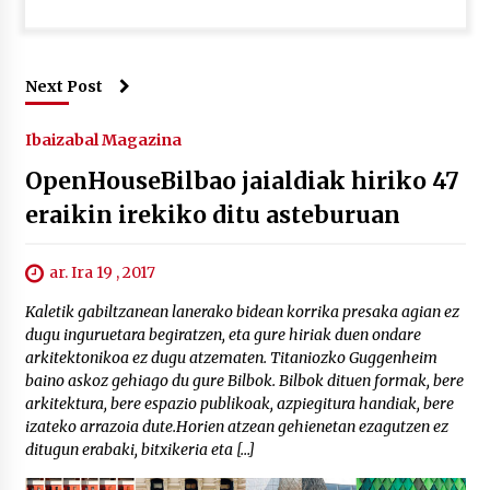
Next Post
Ibaizabal Magazina
OpenHouseBilbao jaialdiak hiriko 47
eraikin irekiko ditu asteburuan
ar. Ira 19 , 2017
Kaletik gabiltzanean lanerako bidean korrika presaka agian ez
dugu inguruetara begiratzen, eta gure hiriak duen ondare
arkitektonikoa ez dugu atzematen. Titaniozko Guggenheim
baino askoz gehiago du gure Bilbok. Bilbok dituen formak, bere
arkitektura, bere espazio publikoak, azpiegitura handiak, bere
izateko arrazoia dute.Horien atzean gehienetan ezagutzen ez
ditugun erabaki, bitxikeria eta […]