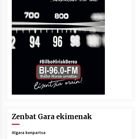
Zenbat Gara ekimenak
Algara konpartsa