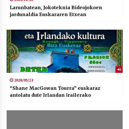
Larunbatean, Jokoteknia Bideojokoen
jardunaldia Euskararen Etxean
2026/05/13
“Shane MacGowan Tourra” euskaraz
antolatu dute Irlandan irailerako