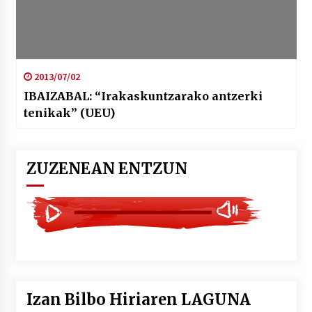
2013/07/02
IBAIZABAL: “Irakaskuntzarako antzerki
tenikak” (UEU)
ZUZENEAN ENTZUN
Izan Bilbo Hiriaren LAGUNA