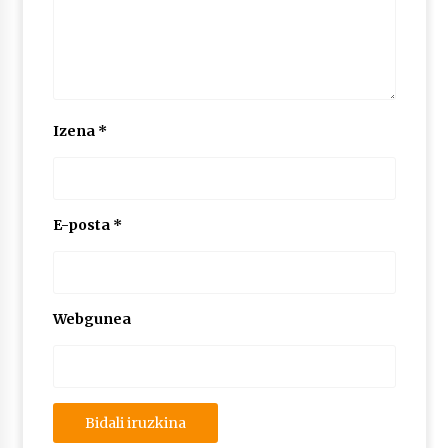
Izena
*
E-posta
*
Webgunea