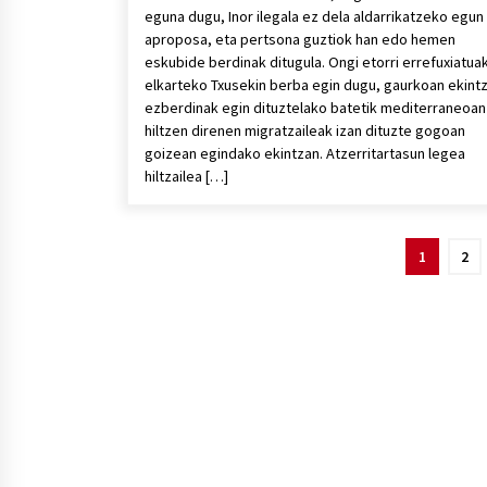
eguna dugu, Inor ilegala ez dela aldarrikatzeko egun
aproposa, eta pertsona guztiok han edo hemen
eskubide berdinak ditugula. Ongi etorri errefuxiatua
elkarteko Txusekin berba egin dugu, gaurkoan ekint
ezberdinak egin dituztelako batetik mediterraneoan
hiltzen direnen migratzaileak izan dituzte gogoan
goizean egindako ekintzan. Atzerritartasun legea
hiltzailea […]
Posts
1
2
pagination