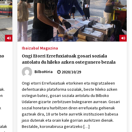
Ibaizabal Magazina
no
Ongi Etorri Errefuxiatuak gosari soziala
antolatu du hileko azken ostegunero bezala
BilboHiria
2020/10/29
Ongi etorri Errefuxiatuak etorkinen eta migratzaileen
ak.
defentsarako plataforma sozialak, beste hileko azken
en
ostegun batez, gosari soziala antolatu du Bilboko
Udalaren gizarte zerbitzuen bulegoaren aurrean. Gosari
k
sozial honetara hurbiltzen diren errefuxiatu gehienak
gazteak dira, 18 urte bete aurretik instituzioen babesa
jaso dutenak eta orain kale gorrian aurkitzen dienak.
alak
Bestalde, koronabirusa geratzeko […]