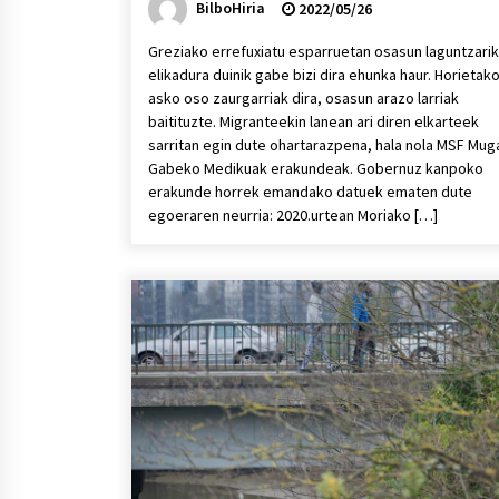
BilboHiria
2022/05/26
Greziako errefuxiatu esparruetan osasun laguntzarik
elikadura duinik gabe bizi dira ehunka haur. Horietak
asko oso zaurgarriak dira, osasun arazo larriak
baitituzte. Migranteekin lanean ari diren elkarteek
sarritan egin dute ohartarazpena, hala nola MSF Mug
Gabeko Medikuak erakundeak. Gobernuz kanpoko
erakunde horrek emandako datuek ematen dute
egoeraren neurria: 2020.urtean Moriako […]