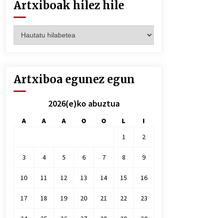
Artxiboak hilez hile
Artxiboak
hilez
hile
Artxiboa egunez egun
2026(e)ko abuztua
A
A
A
O
O
L
I
1
2
3
4
5
6
7
8
9
10
11
12
13
14
15
16
17
18
19
20
21
22
23