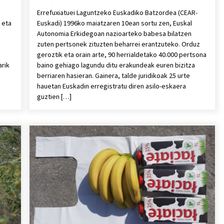
Errefuxiatuei Laguntzeko Euskadiko Batzordea (CEAR-
 eta
Euskadi) 1996ko maiatzaren 10ean sortu zen, Euskal
o
Autonomia Erkidegoan nazioarteko babesa bilatzen
zuten pertsonek zituzten beharrei erantzuteko. Orduz
geroztik eta orain arte, 90 herrialdetako 40.000 pertsona
arik
baino gehiago lagundu ditu erakundeak euren bizitza
berriaren hasieran. Gainera, talde juridikoak 25 urte
hauetan Euskadin erregistratu diren asilo-eskaera
guztien […]