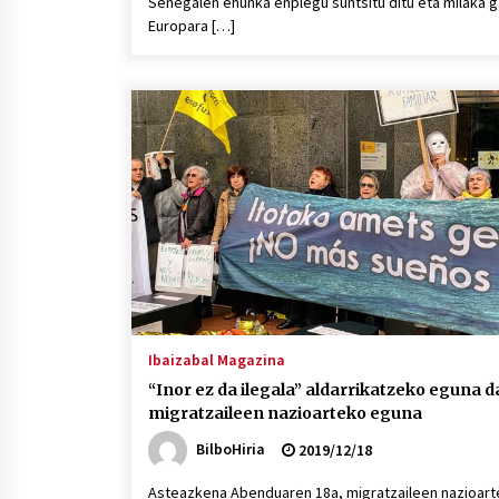
Senegalen ehunka enplegu suntsitu ditu eta milaka 
Europara […]
Ibaizabal Magazina
“Inor ez da ilegala” aldarrikatzeko eguna d
migratzaileen nazioarteko eguna
BilboHiria
2019/12/18
Asteazkena Abenduaren 18a, migratzaileen nazioar