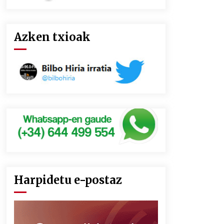
Azken txioak
Harpidetu e-postaz