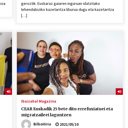
koa
geroztik. Euskaraz gaiaren inguruan idatzitako
lehendabiziko kazetaritza liburua dugu eta kazetaritza
[…]
Ibaizabal Magazina
CEAR Euskadik 25 bete ditu errefuxiatuei eta
migratzaileei laguntzen
BilboHiria
2021/05/10