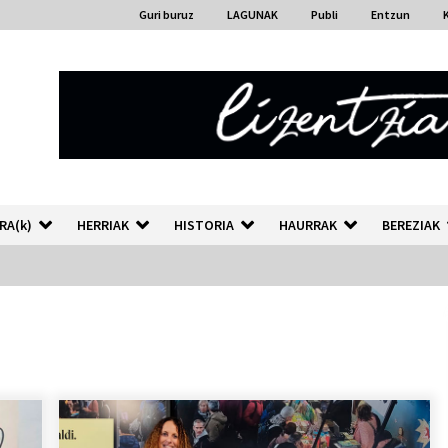
Guri buruz
LAGUNAK
Publi
Entzun
RA(k)
HERRIAK
HISTORIA
HAURRAK
BEREZIAK
“Hiztegi bat” Gorka Urbizuk
idatzitako letren hiztegia
2026/07/23
Auzoportala : 1×04 Auzofoniak