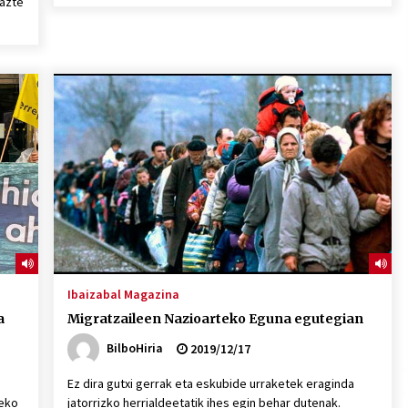
gazte
Ibaizabal Magazina
a
Migratzaileen Nazioarteko Eguna egutegian
BilboHiria
2019/12/17
Ez dira gutxi gerrak eta eskubide urraketek eraginda
teko
jatorrizko herrialdeetatik ihes egin behar dutenak.