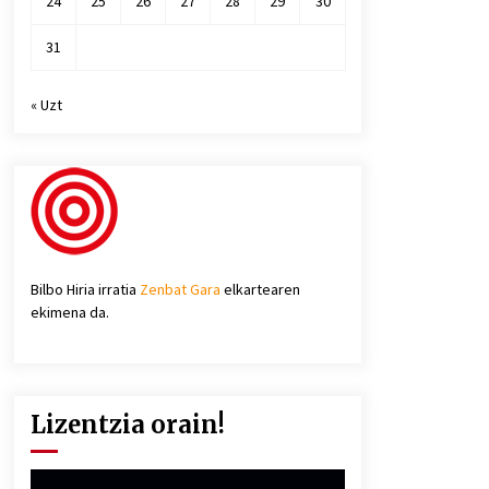
24
25
26
27
28
29
30
31
« Uzt
Bilbo Hiria irratia
Zenbat Gara
elkartearen
ekimena da.
Lizentzia orain!