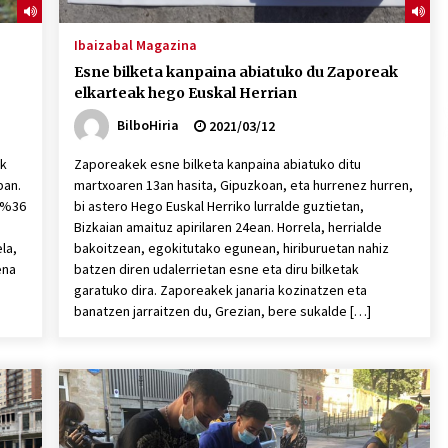
Ibaizabal Magazina
Esne bilketa kanpaina abiatuko du Zaporeak
elkarteak hego Euskal Herrian
BilboHiria
2021/03/12
ek
Zaporeakek esne bilketa kanpaina abiatuko ditu
ban.
martxoaren 13an hasita, Gipuzkoan, eta hurrenez hurren,
k %36
bi astero Hego Euskal Herriko lurralde guztietan,
Bizkaian amaituz apirilaren 24ean. Horrela, herrialde
la,
bakoitzean, egokitutako egunean, hiriburuetan nahiz
ena
batzen diren udalerrietan esne eta diru bilketak
garatuko dira. Zaporeakek janaria kozinatzen eta
banatzen jarraitzen du, Grezian, bere sukalde […]