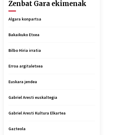
Zenbat Gara ekimenak
Algara konpartsa
Bakaikuko Etxea
Bilbo Hiria irratia
Erroa argitaletxea
Euskara jendea
Gabriel Aresti euskaltegia
Gabriel Aresti Kultura Elkartea
Gazteola