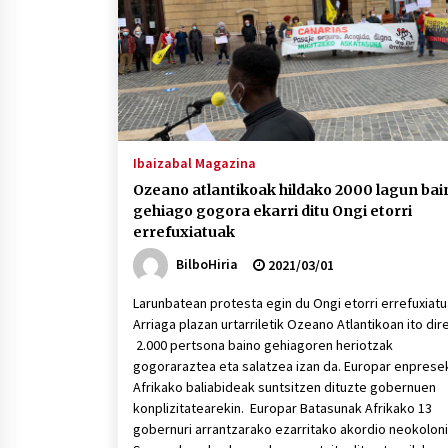
Ibaizabal Magazina
Ozeano atlantikoak hildako 2000 lagun bai
gehiago gogora ekarri ditu Ongi etorri
errefuxiatuak
BilboHiria
2021/03/01
Larunbatean protesta egin du Ongi etorri errefuxiatu
Arriaga plazan urtarriletik Ozeano Atlantikoan ito dir
2.000 pertsona baino gehiagoren heriotzak
gogoraraztea eta salatzea izan da. Europar enprese
Afrikako baliabideak suntsitzen dituzte gobernuen
konplizitatearekin. Europar Batasunak Afrikako 13
gobernuri arrantzarako ezarritako akordio neokoloni