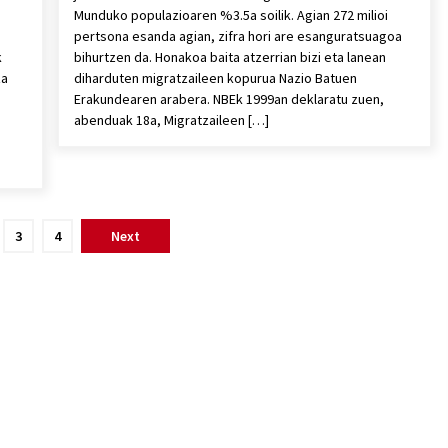
Munduko populazioaren %3.5a soilik. Agian 272 milioi
pertsona esanda agian, zifra hori are esanguratsuagoa
k
bihurtzen da. Honakoa baita atzerrian bizi eta lanean
za
diharduten migratzaileen kopurua Nazio Batuen
Erakundearen arabera. NBEk 1999an deklaratu zuen,
abenduak 18a, Migratzaileen […]
3
4
Next