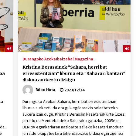
2026/07/15
Larunbatean Plentziako Itsas
Martxa ospatuko da
2026/07/07
SOINUGELA: Paul McCartney eta
Ringo Starr-en lan berriak
Durangoko Azoka
Ibaizabal Magazina
2026/07/03
Kristina Berasainek “Sahara, herri bat
koa
erresistentzian” liburua eta “Saharari kantari”
diskoa aurkeztu dizkigu
Bilbo Hiria
2023/12/14
ta
Durangoko Azokan Sahara, herri bat erresistentzian
liburua aurkeztu da eta guk egilearekin solastatzeko
aukera izan dugu. Kristina Berasain kazetariak urte luzez
jarraitu du Mendebaldeko Saharako gatazka, 2005ean
da.
BERRIA egunkariaren nazioarte saileko kazetari moduan
e
lurralde okupatuetara lehendabiziko bidaia egin zuenez