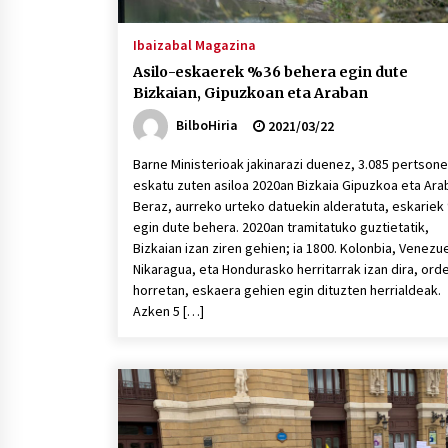
Ibaizabal Magazina
Asilo-eskaerek %36 behera egin dute
Bizkaian, Gipuzkoan eta Araban
BilboHiria
2021/03/22
Barne Ministerioak jakinarazi duenez, 3.085 pertson
eskatu zuten asiloa 2020an Bizkaia Gipuzkoa eta Ara
Beraz, aurreko urteko datuekin alderatuta, eskarie
egin dute behera. 2020an tramitatuko guztietatik,
Bizkaian izan ziren gehien; ia 1800. Kolonbia, Venezue
Nikaragua, eta Hondurasko herritarrak izan dira, ord
horretan, eskaera gehien egin dituzten herrialdeak.
Azken 5 […]