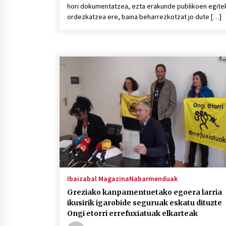
hori dokumentatzea, ezta erakunde publikoen egite
ordezkatzea ere, baina beharrezkotzat jo dute […]
Ibaizabal Magazina
Nabarmenduak
Greziako kanpamentuetako egoera larria
ikusirik igarobide seguruak eskatu dituzte
Ongi etorri errefuxiatuak elkarteak