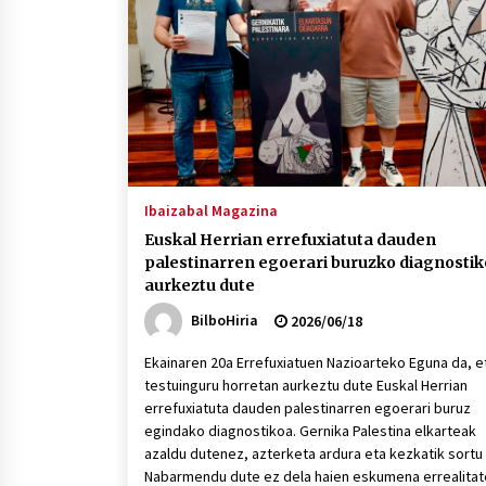
protagonista
2026/07/16
POTTO: San Pedro jaietako bertso-
saioa
2026/07/09
Auritz Iñurrietaren margoak
ikusgai Uribitarte40 aretoan
Ibaizabal Magazina
2026/07/03
Euskal Herrian errefuxiatuta dauden
palestinarren egoerari buruzko diagnosti
aurkeztu dute
BilboHiria
2026/06/18
Ekainaren 20a Errefuxiatuen Nazioarteko Eguna da, e
testuinguru horretan aurkeztu dute Euskal Herrian
errefuxiatuta dauden palestinarren egoerari buruz
egindako diagnostikoa. Gernika Palestina elkarteak
azaldu dutenez, azterketa ardura eta kezkatik sortu 
Nabarmendu dute ez dela haien eskumena errealitat