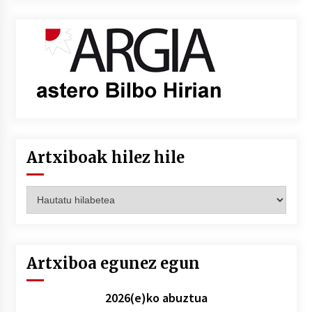
Artxiboak hilez hile
Artxiboak
hilez
hile
Artxiboa egunez egun
2026(e)ko abuztua