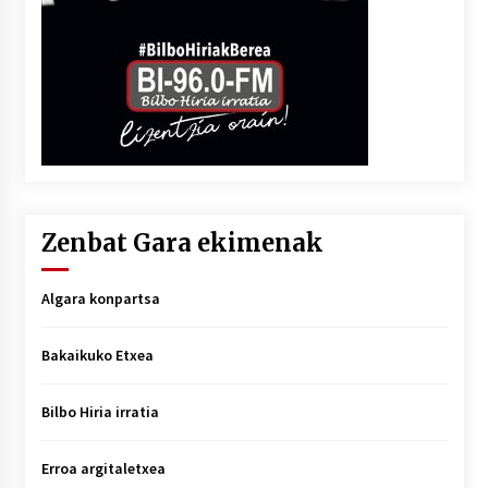
Zenbat Gara ekimenak
Algara konpartsa
Bakaikuko Etxea
Bilbo Hiria irratia
Erroa argitaletxea