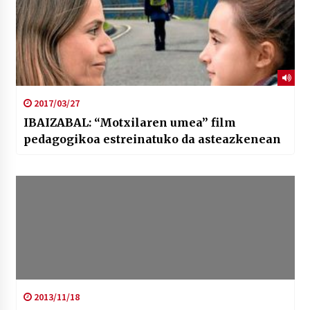
2017/03/27
IBAIZABAL: “Motxilaren umea” film
pedagogikoa estreinatuko da asteazkenean
2013/11/18