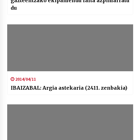
gazteentzako ekipamendu falta azpimarratu
du
2014/04/11
IBAIZABAL: Argia astekaria (2411. zenbakia)