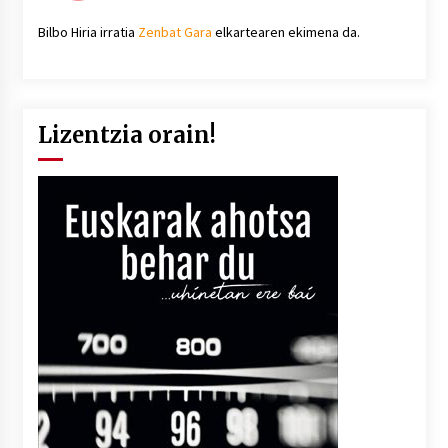
Bilbo Hiria irratia
Zenbat Gara
elkartearen ekimena da.
Lizentzia orain!