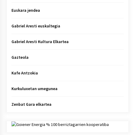
Euskara jendea
Gabriel Aresti euskaltegia
Gabriel Aresti Kultura Elkartea
Gazteola
Kafe Antzokia
Kurkuluxetan umegunea
Zenbat Gara elkartea