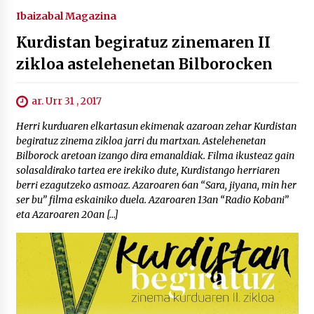
Ibaizabal Magazina
Kurdistan begiratuz zinemaren II
zikloa astelehenetan Bilborocken
ar. Urr 31 , 2017
Herri kurduaren elkartasun ekimenak azaroan zehar Kurdistan
begiratuz zinema zikloa jarri du martxan. Astelehenetan
Bilborock aretoan izango dira emanaldiak. Filma ikusteaz gain
solasaldirako tartea ere irekiko dute, Kurdistango herriaren
berri ezagutzeko asmoaz. Azaroaren 6an “Sara, jiyana, min her
ser bu” filma eskainiko duela. Azaroaren 13an “Radio Kobani”
eta Azaroaren 20an […]