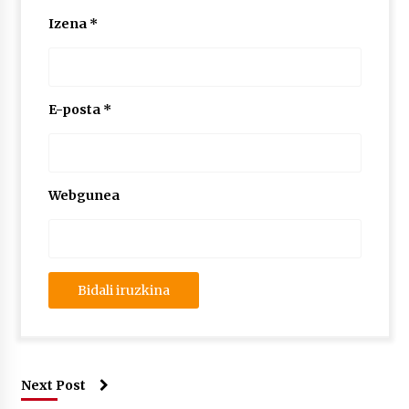
Izena
*
E-posta
*
Webgunea
Next Post