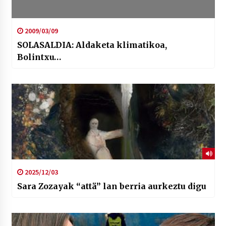
2009/03/09
SOLASALDIA: Aldaketa klimatikoa,
Bolintxu…
2025/12/03
Sara Zozayak “attä” lan berria aurkeztu digu