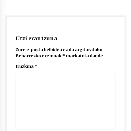
2026/07/03
MUSIBLA #297: Bide, Boards Of Canada, Somak,
Tiga, Twisted Teens, Underscores, Habia
2026/07/02
Utzi erantzuna
Zure e-posta helbidea ez da argitaratuko.
Beharrezko eremuak
*
markatuta daude
Iruzkina
*