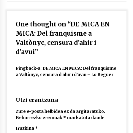
2026/07/03
MUSIBLA #297: Bide, Boards Of Canada, Somak,
One thought on “
DE MICA EN
Tiga, Twisted Teens, Underscores, Habia
2026/07/02
MICA: Del franquisme a
Valtònyc, censura d’ahir i
d’avui
”
Pingback-a:
DE MICA EN MICA: Del franquisme
a Valtònyc, censura d’ahir i d’avui – Lo Reguer
Utzi erantzuna
Zure e-posta helbidea ez da argitaratuko.
Beharrezko eremuak
*
markatuta daude
Iruzkina
*