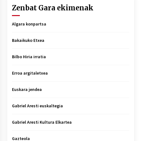
Zenbat Gara ekimenak
Algara konpartsa
Bakaikuko Etxea
Bilbo Hiria irratia
Erroa argitaletxea
Euskara jendea
Gabriel Aresti euskaltegia
Gabriel Aresti Kultura Elkartea
Gazteola