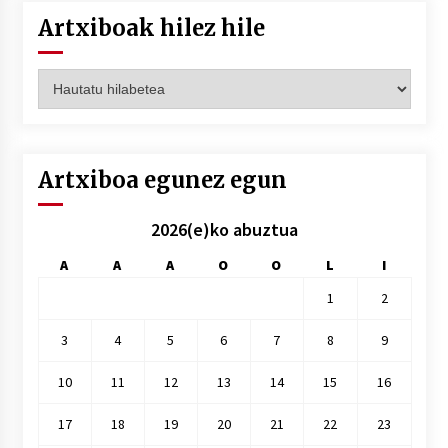
Artxiboak hilez hile
Artxiboak
hilez
hile
Artxiboa egunez egun
2026(e)ko abuztua
A
A
A
O
O
L
I
1
2
3
4
5
6
7
8
9
10
11
12
13
14
15
16
17
18
19
20
21
22
23