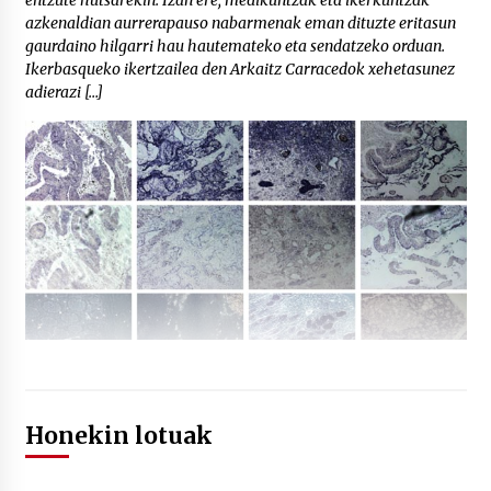
azkenaldian aurrerapauso nabarmenak eman dituzte eritasun
gaurdaino hilgarri hau hautemateko eta sendatzeko orduan.
Ikerbasqueko ikertzailea den Arkaitz Carracedok xehetasunez
adierazi […]
Honekin lotuak