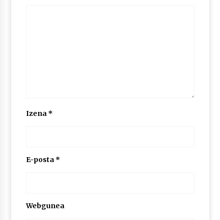
Izena
*
E-posta
*
Webgunea