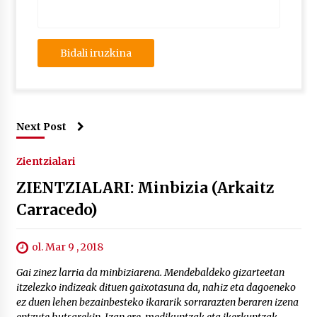
Next Post
Zientzialari
ZIENTZIALARI: Minbizia (Arkaitz
Carracedo)
ol. Mar 9 , 2018
Gai zinez larria da minbiziarena. Mendebaldeko gizarteetan
itzelezko indizeak dituen gaixotasuna da, nahiz eta dagoeneko
ez duen lehen bezainbesteko ikararik sorrarazten beraren izena
entzute hutsarekin. Izan ere, medikuntzak eta ikerkuntzak