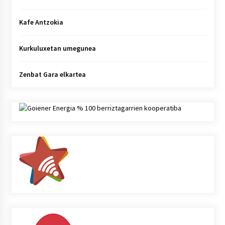
Kafe Antzokia
Kurkuluxetan umegunea
Zenbat Gara elkartea