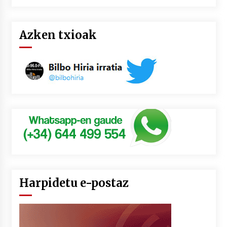
Azken txioak
Harpidetu e-postaz