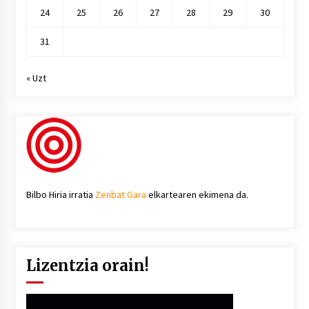
24
25
26
27
28
29
30
31
« Uzt
Bilbo Hiria irratia
Zenbat Gara
elkartearen ekimena da.
Lizentzia orain!