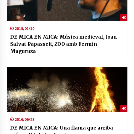
2019/01/10
DE MICA EN MICA: Música medieval, Joan
Salvat-Papasseit, ZOO amb Fermin
Muguruza
2016/06/23
DE MICA EN MICA: Una flama que arriba