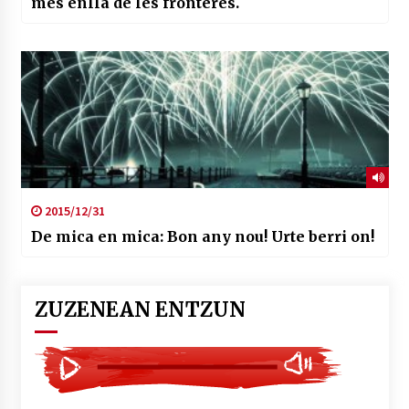
més enllà de les fronteres.
2015/12/31
De mica en mica: Bon any nou! Urte berri on!
ZUZENEAN ENTZUN