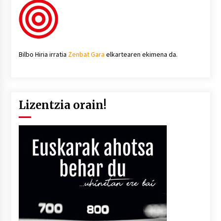
Bilbo Hiria irratia
Zenbat Gara
elkartearen ekimena da.
Lizentzia orain!