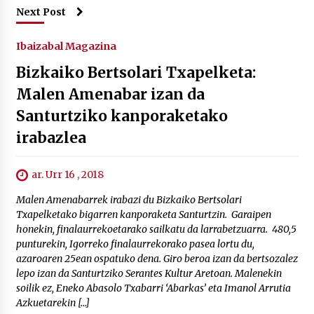
Next Post
Ibaizabal Magazina
Bizkaiko Bertsolari Txapelketa:
Malen Amenabar izan da
Santurtziko kanporaketako
irabazlea
ar. Urr 16 , 2018
Malen Amenabarrek irabazi du Bizkaiko Bertsolari
Txapelketako bigarren kanporaketa Santurtzin. Garaipen
honekin, finalaurrekoetarako sailkatu da larrabetzuarra. 480,5
punturekin, Igorreko finalaurrekorako pasea lortu du,
azaroaren 25ean ospatuko dena. Giro beroa izan da bertsozalez
lepo izan da Santurtziko Serantes Kultur Aretoan. Malenekin
soilik ez, Eneko Abasolo Txabarri ‘Abarkas’ eta Imanol Arrutia
Azkuetarekin […]