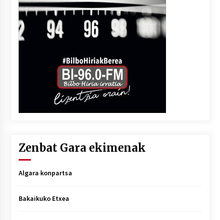
Zenbat Gara ekimenak
Algara konpartsa
Bakaikuko Etxea