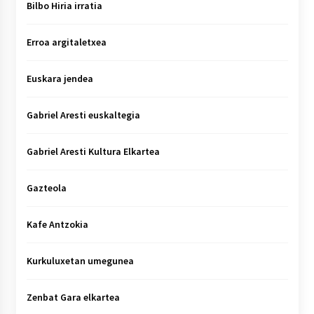
Bilbo Hiria irratia
Erroa argitaletxea
Euskara jendea
Gabriel Aresti euskaltegia
Gabriel Aresti Kultura Elkartea
Gazteola
Kafe Antzokia
Kurkuluxetan umegunea
Zenbat Gara elkartea