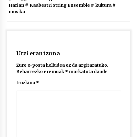
Harian
#
Kaabestri String Ensemble
#
kultura
#
musika
Utzi erantzuna
Zure e-posta helbidea ez da argitaratuko.
Beharrezko eremuak
*
markatuta daude
Iruzkina
*