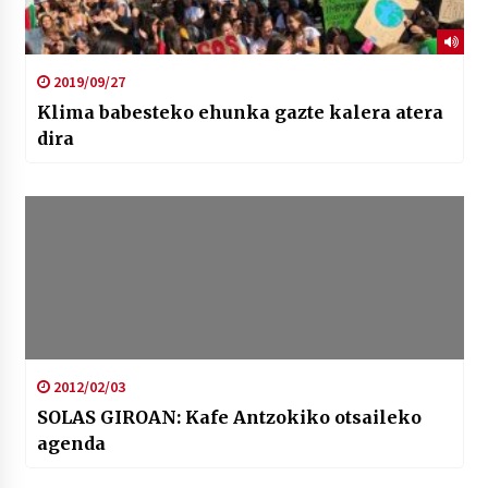
2019/09/27
Klima babesteko ehunka gazte kalera atera
dira
2012/02/03
SOLAS GIROAN: Kafe Antzokiko otsaileko
agenda