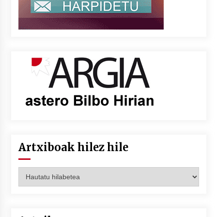
Artxiboak hilez hile
Artxiboak
hilez
hile