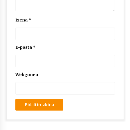
Izena
*
E-posta
*
Webgunea