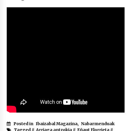
2026/07/03
MUSIBLA #297: Bide, Boards Of Canada, Somak,
Tiga, Twisted Teens, Underscores, Habia
2026/07/02
Posted in
Ibaizabal Magazina
,
Nabarmenduak
Tagged #
Arriaga antzokia
#
Eñaut Elorrieta
#