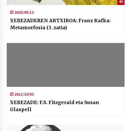
2025/05/13
XEREZADEREN ARTXIBOA: Franz Kafka:
Metamorfosia (3. zatia)
2011/10/03
XEREZADE: F.S. Fitzgerald eta Susan
Glaspell