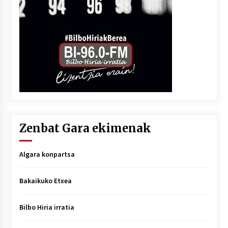
Zenbat Gara ekimenak
Algara konpartsa
Bakaikuko Etxea
Bilbo Hiria irratia