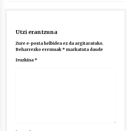
2026/07/03
MUSIBLA #297: Bide, Boards Of Canada, Somak,
Tiga, Twisted Teens, Underscores, Habia
2026/07/02
Utzi erantzuna
Zure e-posta helbidea ez da argitaratuko.
Beharrezko eremuak
*
markatuta daude
Iruzkina
*