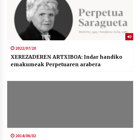
2022/07/20
XEREZADEREN ARTXIBOA: Indar handiko
emakumeak Perpetuaren arabera
2014/06/02