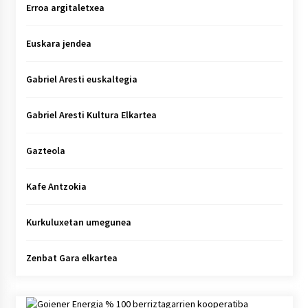
Erroa argitaletxea
Euskara jendea
Gabriel Aresti euskaltegia
Gabriel Aresti Kultura Elkartea
Gazteola
Kafe Antzokia
Kurkuluxetan umegunea
Zenbat Gara elkartea