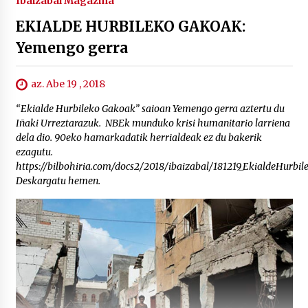
Ibaizabal Magazina
EKIALDE HURBILEKO GAKOAK:
Yemengo gerra
az. Abe 19 , 2018
“Ekialde Hurbileko Gakoak” saioan Yemengo gerra aztertu du
Iñaki Urreztarazuk. NBEk munduko krisi humanitario larriena
dela dio. 90eko hamarkadatik herrialdeak ez du bakerik
ezagutu.
https://bilbohiria.com/docs2/2018/ibaizabal/181219_EkialdeHurbi
Deskargatu hemen.