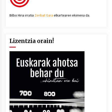
Bilbo Hiria irratia
Zenbat Gara
elkartearen ekimena da.
Lizentzia orain!