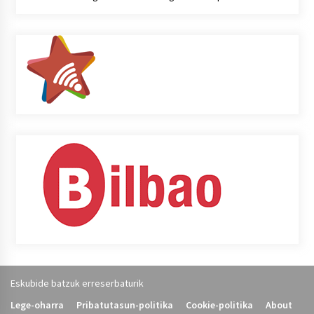
Eskubide batzuk erreserbaturik
Lege-oharra
Pribatutasun-politika
Cookie-politika
About