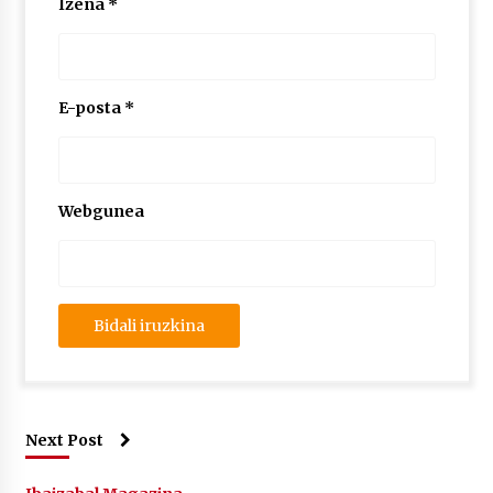
Izena
*
E-posta
*
Webgunea
Next Post