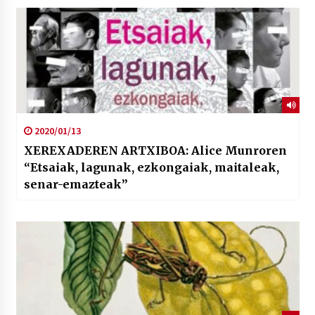
2020/01/13
XEREXADEREN ARTXIBOA: Alice Munroren
“Etsaiak, lagunak, ezkongaiak, maitaleak,
senar-emazteak”