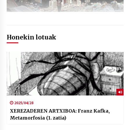
Honekin lotuak
2025/04/28
XEREZADEREN ARTXIBOA: Franz Kafka,
Metamorfosia (1. zatia)