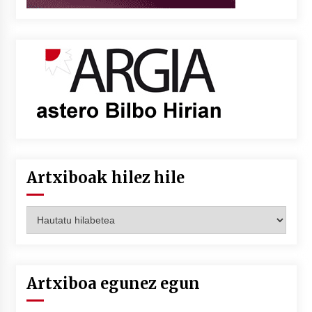
Artxiboak hilez hile
Artxiboak
hilez
hile
Artxiboa egunez egun