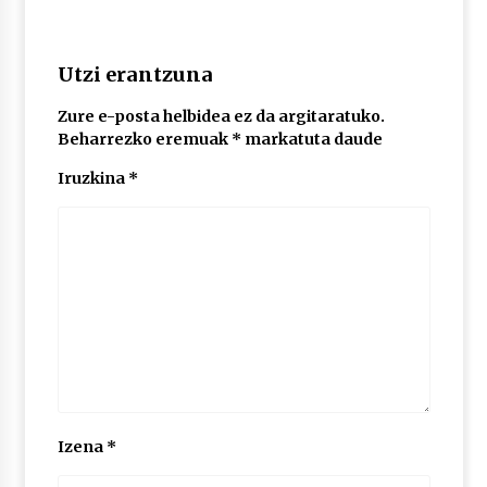
2026/07/03
MUSIBLA #297: Bide, Boards Of Canada, Somak,
Utzi erantzuna
Tiga, Twisted Teens, Underscores, Habia
2026/07/02
Zure e-posta helbidea ez da argitaratuko.
Beharrezko eremuak
*
markatuta daude
Iruzkina
*
Izena
*