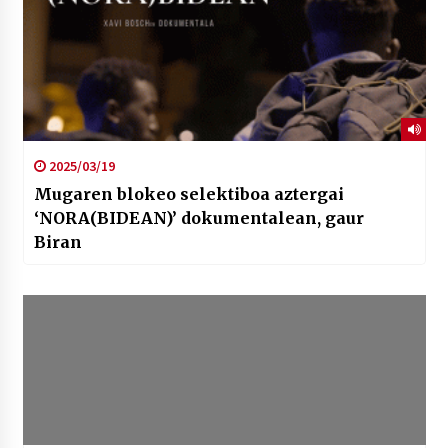
2025/03/19
Mugaren blokeo selektiboa aztergai
‘NORA(BIDEAN)’ dokumentalean, gaur
Biran