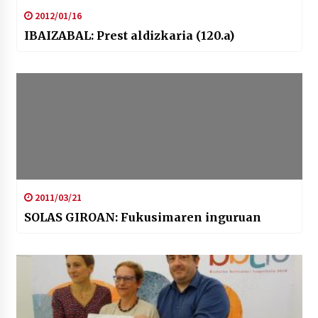
2012/01/16
IBAIZABAL: Prest aldizkaria (120.a)
2011/03/21
SOLAS GIROAN: Fukusimaren inguruan