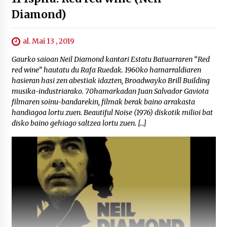
Diamond)
al. Mai 13 , 2019
Gaurko saioan Neil Diamond kantari Estatu Batuarraren “Red
red wine” hautatu du Rafa Ruedak. 1960ko hamarraldiaren
hasieran hasi zen abestiak idazten, Broadwayko Brill Building
musika-industriarako. 70hamarkadan Juan Salvador Gaviota
filmaren soinu-bandarekin, filmak berak baino arrakasta
handiagoa lortu zuen. Beautiful Noise (1976) diskotik milioi bat
disko baino gehiago saltzea lortu zuen. […]