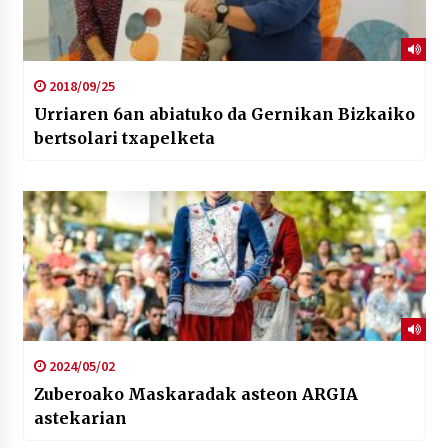
2018/09/25
Urriaren 6an abiatuko da Gernikan Bizkaiko
bertsolari txapelketa
2024/05/02
Zuberoako Maskaradak asteon ARGIA
astekarian