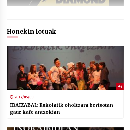
Honekin lotuak
2017/05/09
IBAIZABAL: Eskolatik oholtzara bertsotan
gaur kafe antzokian