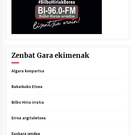
Zenbat Gara ekimenak
Algara konpartsa
Bakaikuko Etxea
Bilbo Hiria irratia
Erroa argitaletxea
Euskara jendea