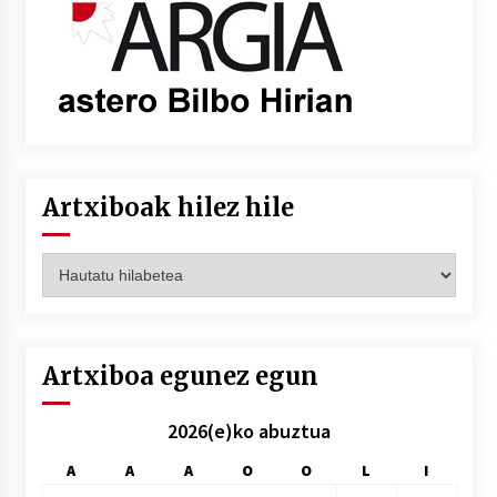
Artxiboak hilez hile
Artxiboak
hilez
hile
Artxiboa egunez egun
2026(e)ko abuztua
A
A
A
O
O
L
I