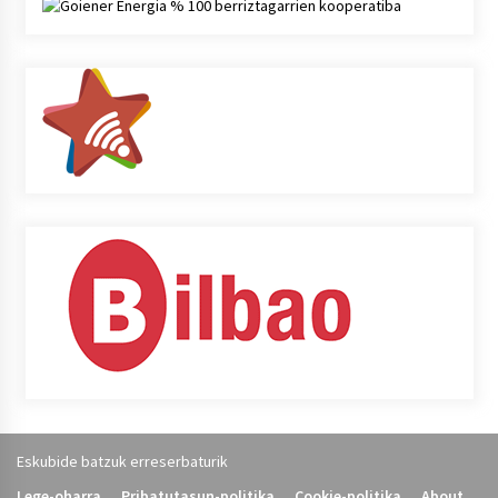
Eskubide batzuk erreserbaturik
Lege-oharra
Pribatutasun-politika
Cookie-politika
About