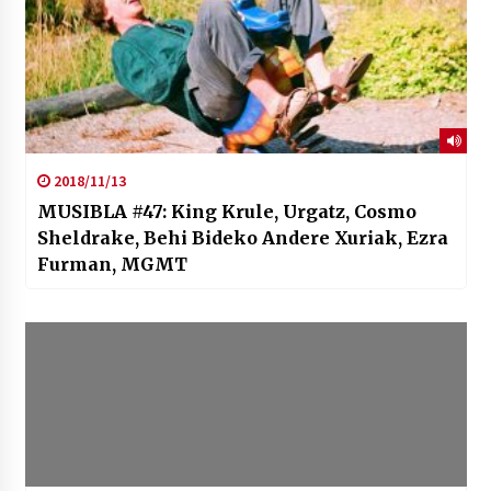
2018/11/13
MUSIBLA #47: King Krule, Urgatz, Cosmo
Sheldrake, Behi Bideko Andere Xuriak, Ezra
Furman, MGMT