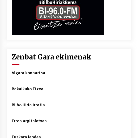
Zenbat Gara ekimenak
Algara konpartsa
Bakaikuko Etxea
Bilbo Hiria irratia
Erroa argitaletxea
Euskara jendea