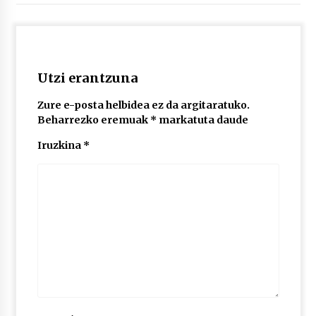
2026/07/03
MUSIBLA #297: Bide, Boards Of Canada, Somak,
Tiga, Twisted Teens, Underscores, Habia
2026/07/02
Utzi erantzuna
Zure e-posta helbidea ez da argitaratuko.
Beharrezko eremuak
*
markatuta daude
Iruzkina
*