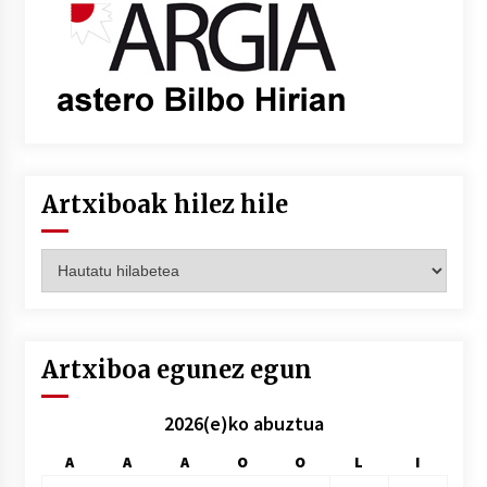
Artxiboak hilez hile
Artxiboak
hilez
hile
Artxiboa egunez egun
2026(e)ko abuztua
A
A
A
O
O
L
I