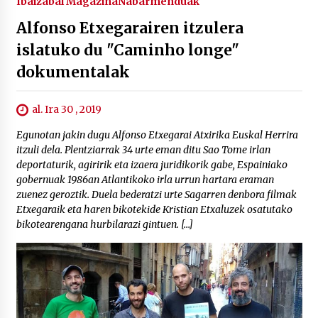
Ibaizabal Magazina
Nabarmenduak
Alfonso Etxegarairen itzulera
islatuko du "Caminho longe"
dokumentalak
al. Ira 30 , 2019
Egunotan jakin dugu Alfonso Etxegarai Atxirika Euskal Herrira
itzuli dela. Plentziarrak 34 urte eman ditu Sao Tome irlan
deportaturik, agiririk eta izaera juridikorik gabe, Espainiako
gobernuak 1986an Atlantikoko irla urrun hartara eraman
zuenez geroztik. Duela bederatzi urte Sagarren denbora filmak
Etxegaraik eta haren bikotekide Kristian Etxaluzek osatutako
bikotearengana hurbilarazi gintuen. […]