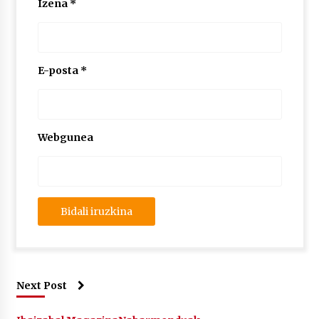
Izena
*
E-posta
*
Webgunea
Next Post