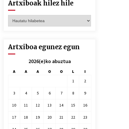
Artxiboak hilez hile
Artxiboak
hilez
hile
Artxiboa egunez egun
2026(e)ko abuztua
A
A
A
O
O
L
I
1
2
3
4
5
6
7
8
9
10
11
12
13
14
15
16
17
18
19
20
21
22
23