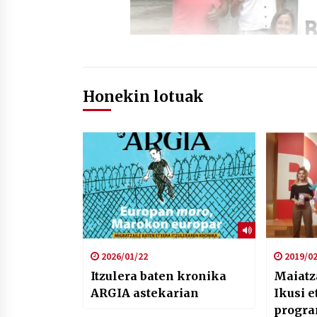
Honekin lotuak
2026/01/22
2019/02
Itzulera baten kronika
Maiatza
ARGIA astekarian
Ikusi e
progra