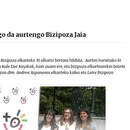
 da aurtengo Bizipoza Jaia
izipoza elkarteko 35 elkarte bertara bilduta. Aurten horietako bi
 Kale Dor Kayikok, hain zuzen ere, eta bizipoza elkartearekin batera
izan dira Andrea Aspanovas elkarteko kidea eta Leire Bizipoza