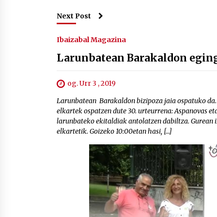
Next Post
Ibaizabal Magazina
Larunbatean Barakaldon egingo
og. Urr 3 , 2019
Larunbatean Barakaldon bizipoza jaia ospatuko da. B
elkartek ospatzen dute 30. urteurrena: Aspanovas eta
larunbateko ekitaldiak antolatzen dabiltza. Gurean 
elkartetik. Goizeko 10:00etan hasi, […]