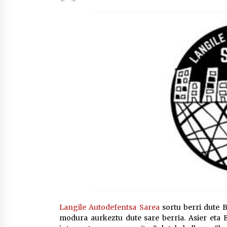
protagonista
2026/07/16
POTTO: San Pedro jaietako bertso-
saioa
2026/07/09
Auritz Iñurrietaren margoak
ikusgai Uribitarte40 aretoan
2026/07/03
Langile Autodefentsa Sarea
sortu berri dute 
modura aurkeztu dute sare berria. Asier eta Em