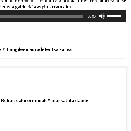
aren autonomiatik abiatuta eta antolakuntzaren bitartez klase
ientzia galdu dela azpimarratu ditu.
Erabili
00:00
gora/behera
gezi-
teklak
bolumena
igotzeko
k
#
Langileen aurodefentsa sarea
edo
jaisteko.
Beharrezko eremuak
*
markatuta daude