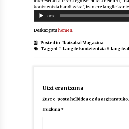
interesetan aurrera egitea” dutela helburu, “h
kontzientzia handitzeko”, izan ere langile kontz
Soinu
00:00
erreproduzigailua
Deskargatu
hemen
.
Posted in
Ibaizabal Magazina
Tagged #
Langile kontzientzia
#
langilea
Utzi erantzuna
Zure e-posta helbidea ez da argitaratuko.
Iruzkina
*