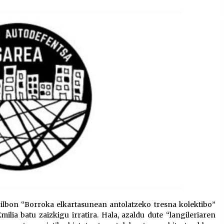
2026/07/15
Larunbatean Plentziako Itsas
Martxa ospatuko da
2026/07/07
SOINUGELA: Paul McCartney eta
Ringo Starr-en lan berriak
2026/07/03
Bilbon “Borroka elkartasunean antolatzeko tresna kolektibo”
ilia batu zaizkigu irratira. Hala, azaldu dute “langileriaren