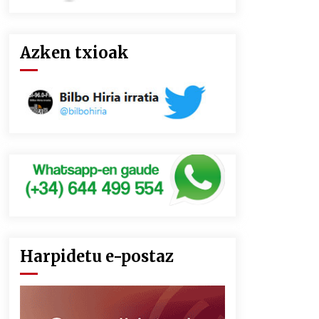
Azken txioak
Harpidetu e-postaz