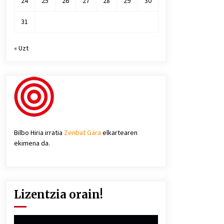
24
25
26
27
28
29
30
31
« Uzt
Bilbo Hiria irratia
Zenbat Gara
elkartearen
ekimena da.
Lizentzia orain!