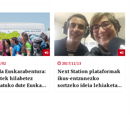
/02
2017/11/13
da Euskarabentura:
Next Station plataformak
tek hilabetez
ikus-entzunezko
atuko dute Euskal
sortzeko ideia lehiaketa
jarri du martxan