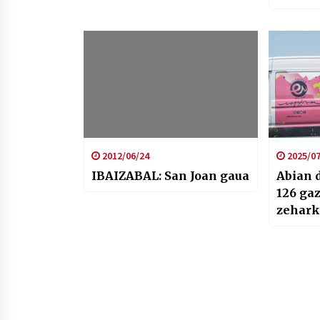
2012/06/24
2025/07
IBAIZABAL: San Joan gaua
Abian 
126 gaz
zehark
Herria