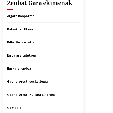
Zenbat Gara ekimenak
Algara konpartsa
Bakaikuko Etxea
Bilbo Hiria irratia
Erroa argitaletxea
Euskara jendea
Gabriel Aresti euskaltegia
Gabriel Aresti Kultura Elkartea
Gazteola