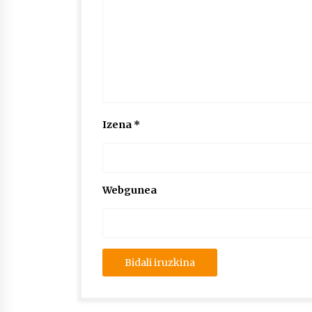
Izena
*
Webgunea