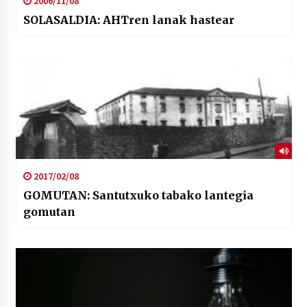
2006/11/08
SOLASALDIA: AHTren lanak hastear
2017/02/08
GOMUTAN: Santutxuko tabako lantegia
gomutan