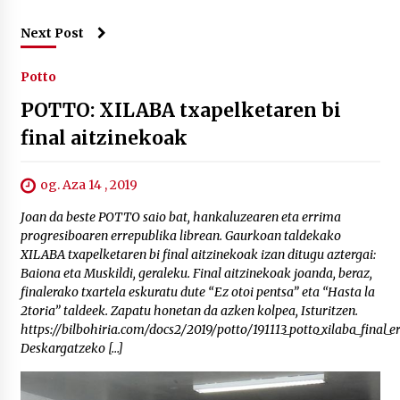
Next Post
Potto
POTTO: XILABA txapelketaren bi
final aitzinekoak
og. Aza 14 , 2019
Joan da beste POTTO saio bat, hankaluzearen eta errima
progresiboaren errepublika librean. Gaurkoan taldekako
XILABA txapelketaren bi final aitzinekoak izan ditugu aztergai:
Baiona eta Muskildi, geraleku. Final aitzinekoak joanda, beraz,
finalerako txartela eskuratu dute “Ez otoi pentsa” eta “Hasta la
2toria” taldeek. Zapatu honetan da azken kolpea, Isturitzen.
https://bilbohiria.com/docs2/2019/potto/191113_potto_xilaba_final_
Deskargatzeko […]