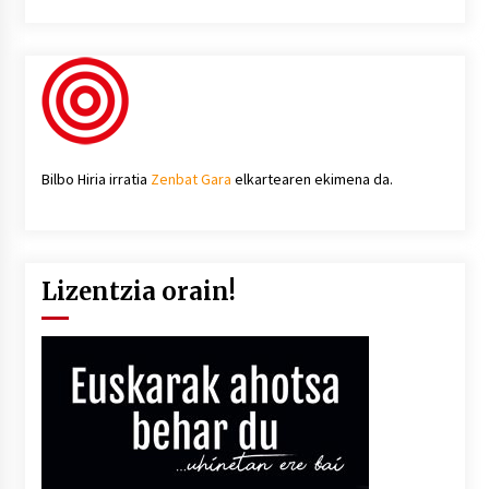
Bilbo Hiria irratia
Zenbat Gara
elkartearen ekimena da.
Lizentzia orain!