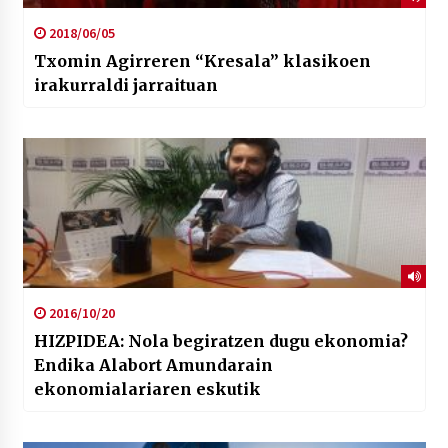
2018/06/05
Txomin Agirreren “Kresala” klasikoen
irakurraldi jarraituan
2016/10/20
HIZPIDEA: Nola begiratzen dugu ekonomia?
Endika Alabort Amundarain
ekonomialariaren eskutik