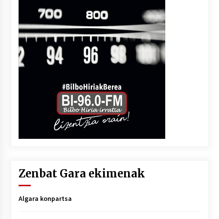
Zenbat Gara ekimenak
Algara konpartsa