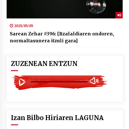
2025/05/05
Sarean Zehar #396: [Itzalaldiaren ondoren,
normaltasunera itzuli gara]
ZUZENEAN ENTZUN
Izan Bilbo Hiriaren LAGUNA