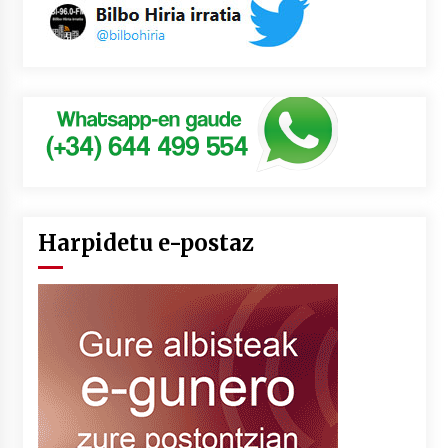
Harpidetu e-postaz