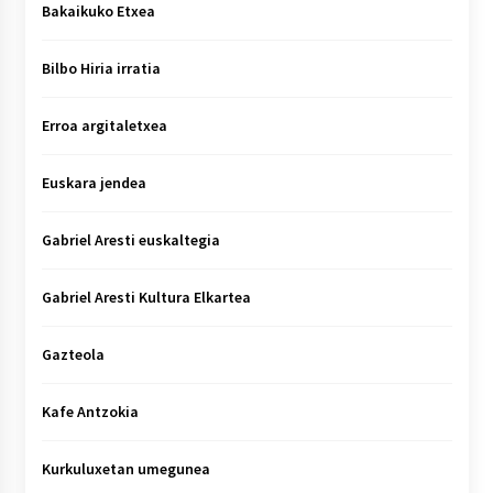
Bakaikuko Etxea
Bilbo Hiria irratia
Erroa argitaletxea
Euskara jendea
Gabriel Aresti euskaltegia
Gabriel Aresti Kultura Elkartea
Gazteola
Kafe Antzokia
Kurkuluxetan umegunea