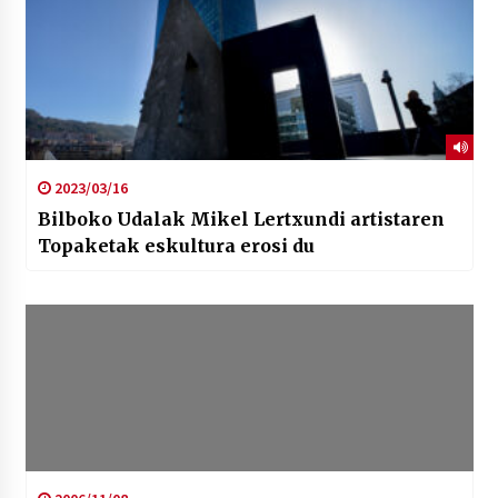
2023/03/16
Bilboko Udalak Mikel Lertxundi artistaren
Topaketak eskultura erosi du