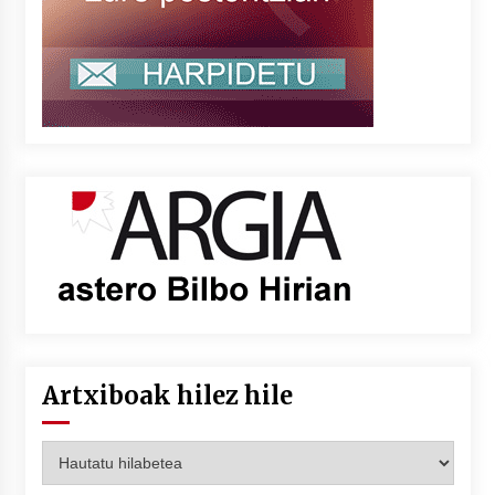
Artxiboak hilez hile
Artxiboak
hilez