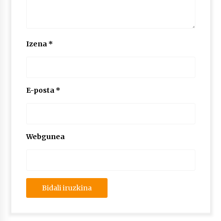
Izena
*
E-posta
*
Webgunea