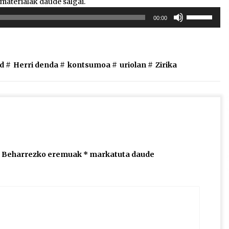
 materialak daude salgai.
Erabili
00:00
gora/behera
gezi-
teklak
bolumena
d #
Herri denda
#
kontsumoa
#
uriolan
#
Zirika
igotzeko
edo
jaisteko.
Beharrezko eremuak
*
markatuta daude