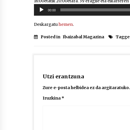
16:00etatik 20:00etara. 39 eragile eta elkarteren
Soinu
00:00
erreproduzigailua
Deskargatu
hemen
.
Posted in
Ibaizabal Magazina
Tagge
Utzi erantzuna
Zure e-posta helbidea ez da argitaratuko.
Iruzkina
*