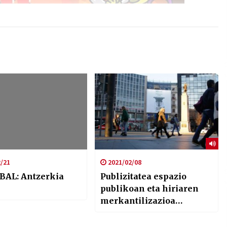
/21
2021/02/08
BAL: Antzerkia
Publizitatea espazio
publikoan eta hiriaren
merkantilizazioa
aztergai Ula
Iruretagoienarekin