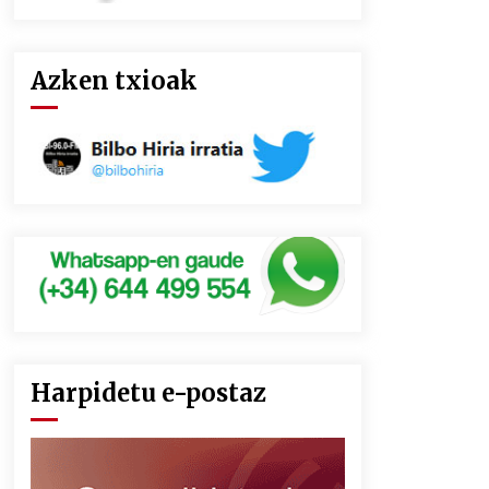
Azken txioak
Harpidetu e-postaz