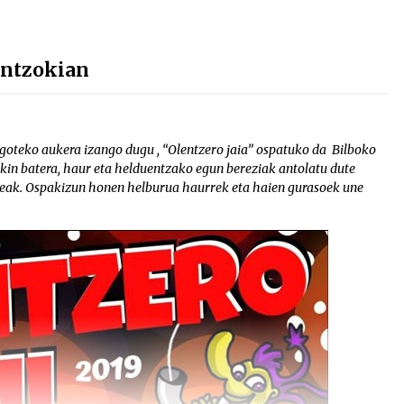
Antzokian
oteko aukera izango dugu , “Olentzero jaia” ospatuko da Bilboko
kin batera, haur eta helduentzako egun bereziak antolatu dute
eak. Ospakizun honen helburua haurrek eta haien gurasoek une