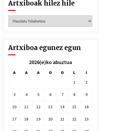
Artxiboak hilez hile
Artxiboak
hilez
hile
Artxiboa egunez egun
2026(e)ko abuztua
A
A
A
O
O
L
I
1
2
3
4
5
6
7
8
9
10
11
12
13
14
15
16
17
18
19
20
21
22
23