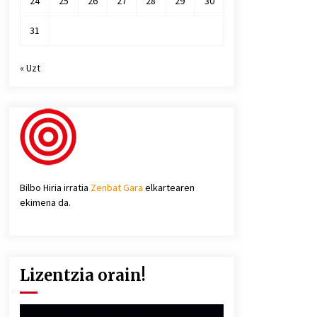
24
25
26
27
28
29
30
31
« Uzt
Bilbo Hiria irratia
Zenbat Gara
elkartearen
ekimena da.
Lizentzia orain!