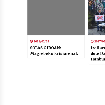
2011/02/28
2017/09
SOLAS GIROAN:
Iraila
Magrebeko krisiarenak
dute D
Hanbur
manifes