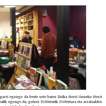
2026/07/15
Larunbatean Plentziako Itsas
Martxa ospatuko da
2026/07/07
SOINUGELA: Paul McCartney eta
Ringo Starr-en lan berriak
2026/07/03
agarri egongo da beste urte batez Zirika Herri Guneko Herri
lik egongo da, goizez 11:00etatik 15:00etara eta arratsaldez