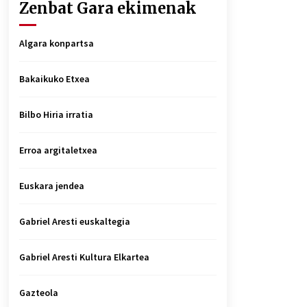
Zenbat Gara ekimenak
Algara konpartsa
Bakaikuko Etxea
Bilbo Hiria irratia
Erroa argitaletxea
Euskara jendea
Gabriel Aresti euskaltegia
Gabriel Aresti Kultura Elkartea
Gazteola