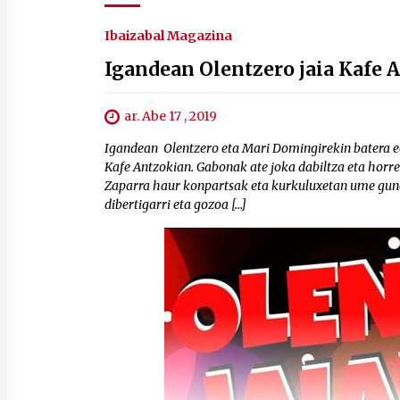
Ibaizabal Magazina
Igandean Olentzero jaia Kafe 
ar. Abe 17 , 2019
Igandean Olentzero eta Mari Domingirekin batera eg
Kafe Antzokian. Gabonak ate joka dabiltza eta horre
Zaparra haur konpartsak eta kurkuluxetan ume gun
dibertigarri eta gozoa […]