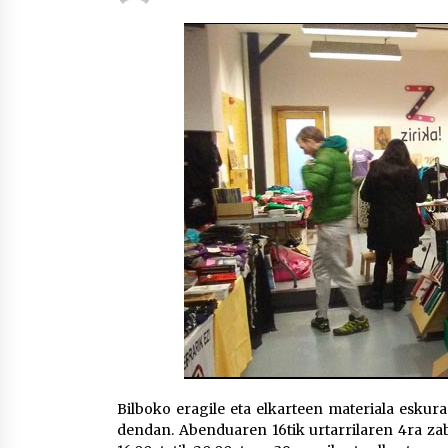
protagonista
2026/07/16
POTTO: San Pedro jaietako bertso-
saioa
2026/07/09
Auritz Iñurrietaren margoak
ikusgai Uribitarte40 aretoan
2026/07/03
Bilboko eragile eta elkarteen materiala eskur
dendan. Abenduaren 16tik urtarrilaren 4ra zaba