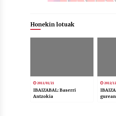
Honekin lotuak
2011/01/21
2012/12
IBAIZABAL: Baserri
IBAIZA
Antzokia
gurean