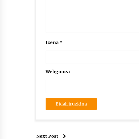
Izena
*
Webgunea
Next Post