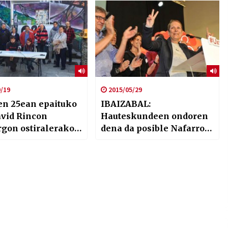
/19
2015/05/29
ren 25ean epaituko
IBAIZABAL:
avid Rincon
Hauteskundeen ondoren
gon ostiralerako
dena da posible Nafarroa
tazioa deitu dute
Garaian