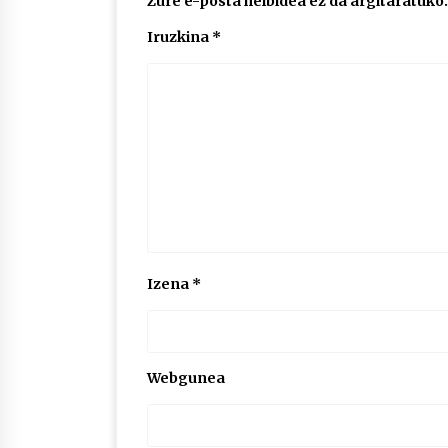
Zure e-posta helbidea ez da argitaratuko.
Iruzkina
*
Izena
*
Webgunea