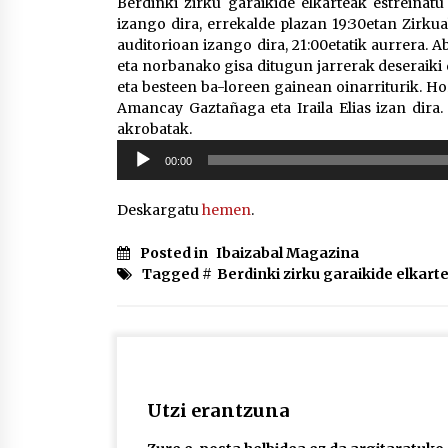
Berdinki zirku garaikide elkarteak estreinat
izango dira, errekalde plazan 19:30etan Zirkua
auditorioan izango dira, 21:00etatik aurrera.
eta norbanako gisa ditugun jarrerak deseraiki
eta besteen ba-loreen gainean oinarriturik. Ho
Amancay Gaztañaga eta Iraila Elias izan dira.
akrobatak.
Soinu
00:00
erreproduzigailua
Deskargatu
hemen
.
Posted in
Ibaizabal Magazina
Tagged #
Berdinki zirku garaikide elkart
Utzi erantzuna