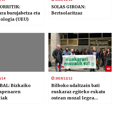
ORRITIK:
SOLAS GIROAN:
ra burujabetza eta
Bertsolaritzaz
ologia (UEU)
/14
2019/12/12
BAL: Bizkaiko
Bilboko udaltzain bati
lapenaren
euskaraz egiteko eskatu
iak
ostean mozal legea
aplikatu eta gaur epaitu
dute Arkaitz Zarraga