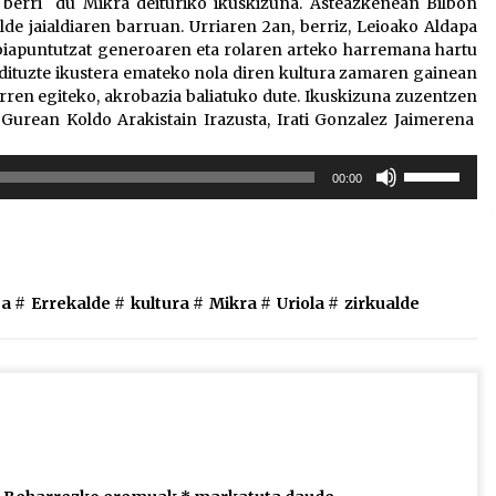
u berri du Mikra deituriko ikuskizuna. Asteazkenean Bilbon
lde jaialdiaren barruan. Urriaren 2an, berriz, Leioako Aldapa
 Abiapuntutzat generoaren eta rolaren arteko harremana hartu
 dituzte ikustera emateko nola diren kultura zamaren gainean
rren egiteko, akrobazia baliatuko dute. Ikuskizuna zuzentzen
 Gurean Koldo Arakistain Irazusta, Irati Gonzalez Jaimerena
Erabili
00:00
gora/behera
gezi-
teklak
bolumena
igotzeko
ea
#
Errekalde
#
kultura
#
Mikra
#
Uriola
#
zirkualde
edo
jaisteko.