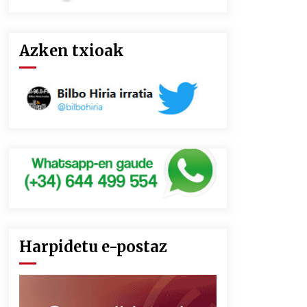
Azken txioak
Harpidetu e-postaz