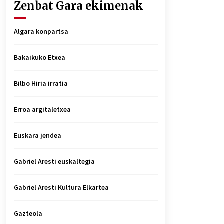
Zenbat Gara ekimenak
Algara konpartsa
Bakaikuko Etxea
Bilbo Hiria irratia
Erroa argitaletxea
Euskara jendea
Gabriel Aresti euskaltegia
Gabriel Aresti Kultura Elkartea
Gazteola