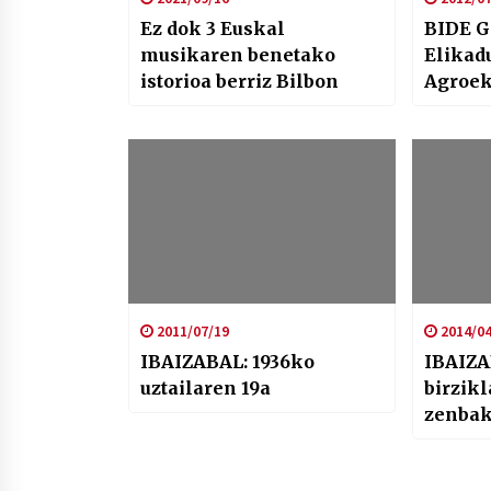
Ez dok 3 Euskal
BIDE G
musikaren benetako
Elikadu
istorioa berriz Bilbon
Agroek
2011/07/19
2014/04
IBAIZABAL: 1936ko
IBAIZA
uztailaren 19a
birzik
zenbak