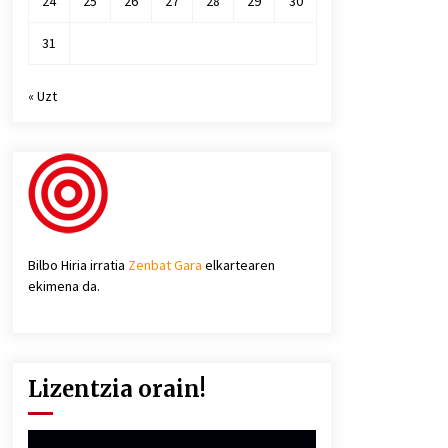
24
25
26
27
28
29
30
31
« Uzt
Bilbo Hiria irratia
Zenbat Gara
elkartearen
ekimena da.
Lizentzia orain!