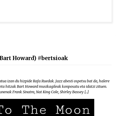
( Bart Howard) #bertsioak
ua izan du hizpide Rafa Ruedak. Jazz abesti ospetsu bat da, halere
eta hitzak Bart Howard musikagileak konposatu eta idatzi zituen.
unenak Frank Sinatra, Nat King Cole, Shirley Bassey […]