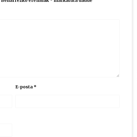
Beharrezko eremuak
*
markatuta daude
E-posta
*