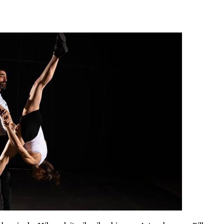
2026/07/15
Larunbatean Plentziako Itsas
Martxa ospatuko da
2026/07/07
SOINUGELA: Paul McCartney eta
Ringo Starr-en lan berriak
2026/07/03