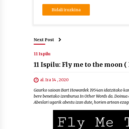
Next Post
11 Ispilu
11 Ispilu: Fly me to the moon 
al. Ira 14 , 2020
Gaurko saioan Bart Howardek 1954an idatzitako kant
bere benetako izenburua In Other Words da. Doinua 
Abeslari ugarik abestu izan dute, horien artean ezag