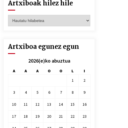
Artxiboak hilez hile
Artxiboak
hilez
hile
Artxiboa egunez egun
2026(e)ko abuztua
A
A
A
O
O
L
I
1
2
3
4
5
6
7
8
9
10
11
12
13
14
15
16
17
18
19
20
21
22
23