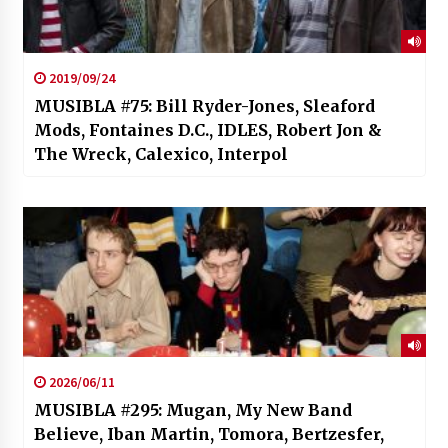
2019/09/24
MUSIBLA #75: Bill Ryder-Jones, Sleaford
Mods, Fontaines D.C., IDLES, Robert Jon &
The Wreck, Calexico, Interpol
2026/06/11
MUSIBLA #295: Mugan, My New Band
Believe, Iban Martin, Tomora, Bertzesfer,