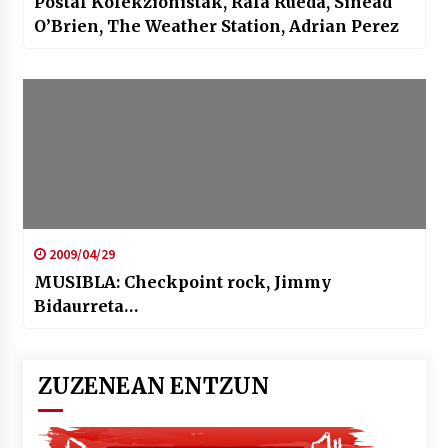
Postal Kolekzionistak, Rafa Rueda, Sinead
O’Brien, The Weather Station, Adrian Perez
2009/04/29
MUSIBLA: Checkpoint rock, Jimmy
Bidaurreta…
ZUZENEAN ENTZUN