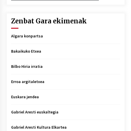
Zenbat Gara ekimenak
Algara konpartsa
Bakaikuko Etxea
Bilbo Hiria irratia
Erroa argitaletxea
Euskara jendea
Gabriel Aresti euskaltegia
Gabriel Aresti Kultura Elkartea