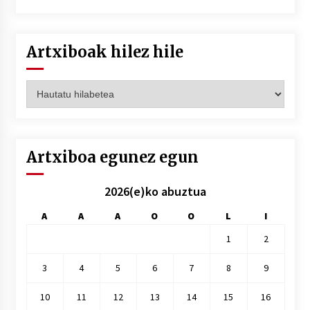
Artxiboak hilez hile
Artxiboak
hilez
hile
Artxiboa egunez egun
2026(e)ko abuztua
A
A
A
O
O
L
I
1
2
3
4
5
6
7
8
9
10
11
12
13
14
15
16