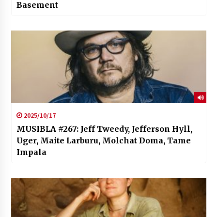
Basement
2025/10/17
MUSIBLA #267: Jeff Tweedy, Jefferson Hyll,
Uger, Maite Larburu, Molchat Doma, Tame
Impala