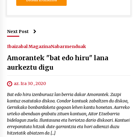
Next Post
Ibaizabal Magazina
Nabarmenduak
Amorantek "bat edo hiru" lana
aurkeztu digu
az. Ira 30 , 2020
Bat edo hiru izenburuaz lan berria dakar Amorantek. Zazpi
kantuz osatutako diskoa. Condor kantuak zabaltzen du diskoa,
Gernikako bonbardaketa gogoan lehen kantu honetan. Aurreko
urteko abenduan grabatu zituen kantuan, Aitor Etxebarria
bidelagun zuela. Iluntasuna eta heriotza dario diskoari. Kantuei
erreparatuta hitzak dute garrantzia eta hori adierazi duzu
hitzetatik abiatzen da […]