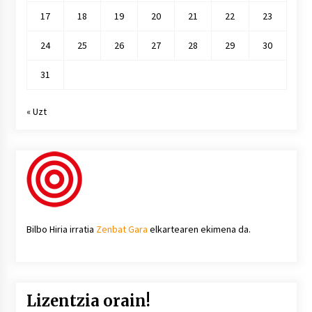
17
18
19
20
21
22
23
24
25
26
27
28
29
30
31
« Uzt
Bilbo Hiria irratia
Zenbat Gara
elkartearen ekimena da.
Lizentzia orain!