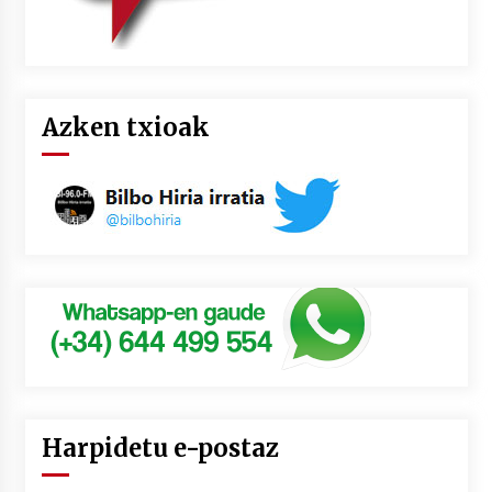
Azken txioak
Harpidetu e-postaz