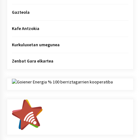
Gazteola
Kafe Antzokia
Kurkuluxetan umegunea
Zenbat Gara elkartea