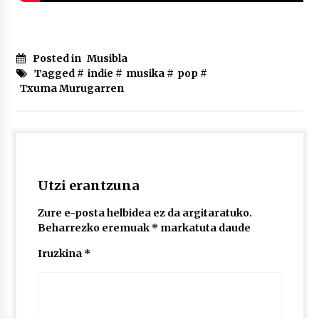
Posted in
Musibla
Tagged #
indie
#
musika
#
pop
#
Txuma Murugarren
Utzi erantzuna
Zure e-posta helbidea ez da argitaratuko.
Beharrezko eremuak
*
markatuta daude
Iruzkina
*