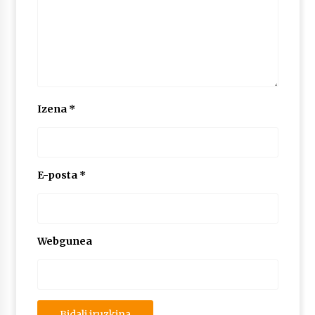
Izena
*
E-posta
*
Webgunea