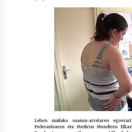
protagonista
2026/07/16
POTTO: San Pedro jaietako bertso-
saioa
2026/07/09
Auritz Iñurrietaren margoak
ikusgai Uribitarte40 aretoan
2026/07/03
Lehen mailako osasun-arretaren egoerar
Federazioaren eta Medicus Mundiren Elkart