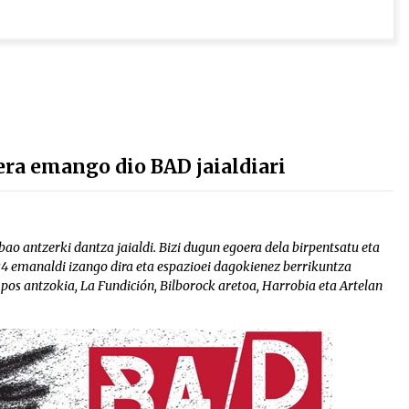
era emango dio BAD jaialdiari
bao antzerki dantza jaialdi. Bizi dugun egoera dela birpentsatu eta
4 emanaldi izango dira eta espazioei dagokienez berrikuntza
os antzokia, La Fundición, Bilborock aretoa, Harrobia eta Artelan