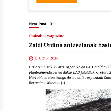
Next Post
Ibaizabal Magazina
Zaldi Urdina antzezlanak hasi
al. Urr 5 , 2020
Urriaren 15etik 25 arte ospatuko da BAD jaialdia Bil
planteamendu berria dakar BAD jaialdiak. Orotara 2
Harrobia aretoa izango da eta ohiko espazioak Camp
Berreginen Museoa. […]