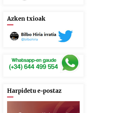
Azken txioak
Harpidetu e-postaz