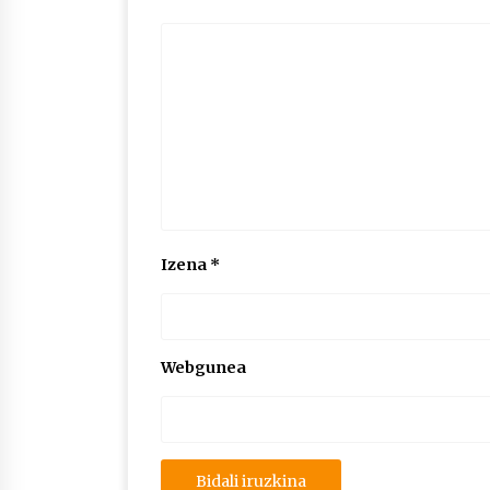
Izena
*
Webgunea