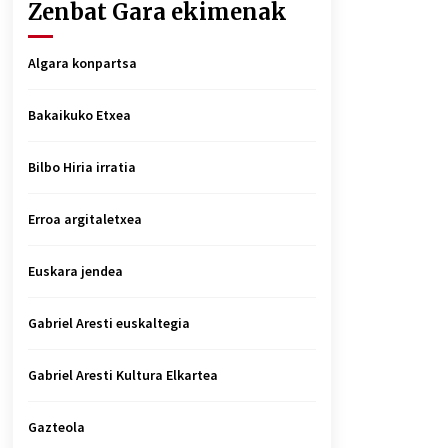
Zenbat Gara ekimenak
Algara konpartsa
Bakaikuko Etxea
Bilbo Hiria irratia
Erroa argitaletxea
Euskara jendea
Gabriel Aresti euskaltegia
Gabriel Aresti Kultura Elkartea
Gazteola