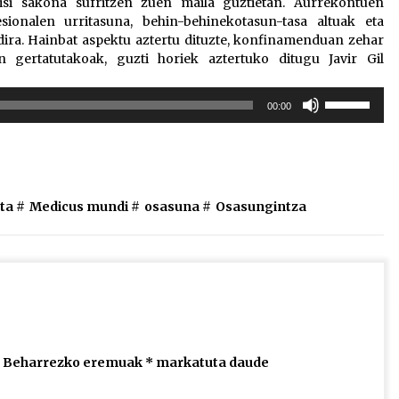
isi sakona sufritzen zuen maila guztietan. Aurrekontuen
sionalen urritasuna, behin-behinekotasun-tasa altuak eta
dira. Hainbat aspektu aztertu dituzte, konfinamenduan zehar
gertatutakoak, guzti horiek aztertuko ditugu Javir Gil
Erabili
00:00
gora/behera
gezi-
teklak
bolumena
igotzeko
ta
#
Medicus mundi
#
osasuna
#
Osasungintza
edo
jaisteko.
Beharrezko eremuak
*
markatuta daude