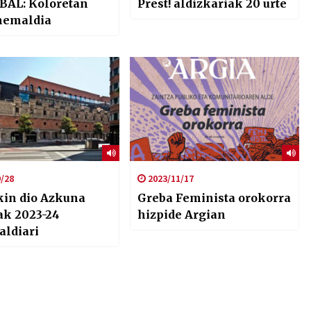
BAL: Koloretan
Prest! aldizkariak 20 urte
inemaldia
/28
2023/11/17
kin dio Azkuna
Greba Feminista orokorra
ak 2023-24
hizpide Argian
aldiari