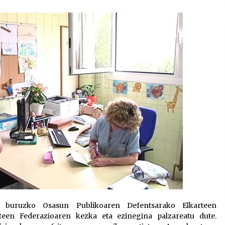
2026/07/15
Larunbatean Plentziako Itsas
Martxa ospatuko da
2026/07/07
SOINUGELA: Paul McCartney eta
Ringo Starr-en lan berriak
2026/07/03
i buruzko Osasun Publikoaren Defentsarako Elkarteen
een Federazioaren kezka eta ezinegina palzareatu dute.