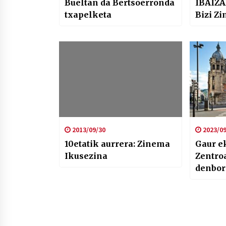
Bueltan da Bertsoerronda
IBAIZA
txapelketa
Bizi Z
2013/09/30
2023/09
10etatik aurrera: Zinema
Gaur e
Ikusezina
Zentro
denbor