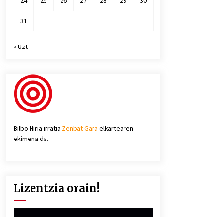
24
25
26
27
28
29
30
31
« Uzt
Bilbo Hiria irratia
Zenbat Gara
elkartearen
ekimena da.
Lizentzia orain!