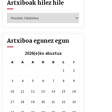
Artxiboak hilez hile
Artxiboak
hilez
hile
Artxiboa egunez egun
2026(e)ko abuztua
A
A
A
O
O
L
I
1
2
3
4
5
6
7
8
9
10
11
12
13
14
15
16
17
18
19
20
21
22
23