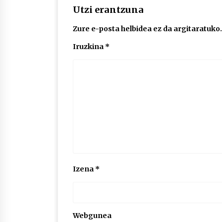
Utzi erantzuna
Zure e-posta helbidea ez da argitaratuko.
Iruzkina
*
Izena
*
Webgunea