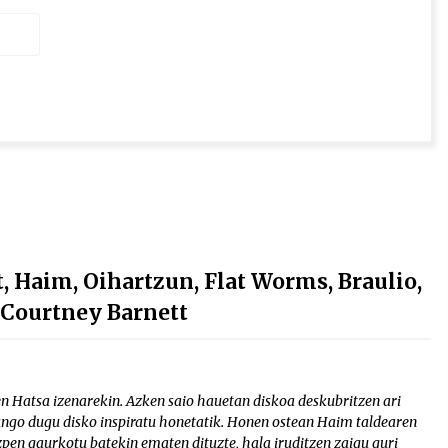
 Haim, Oihartzun, Flat Worms, Braulio,
 Courtney Barnett
n Hatsa izenarekin. Azken saio hauetan diskoa deskubritzen ari
zango dugu disko inspiratu honetatik. Honen ostean Haim taldearen
en gaurkotu batekin ematen dituzte, hala iruditzen zaigu guri