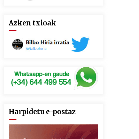
Azken txioak
Harpidetu e-postaz