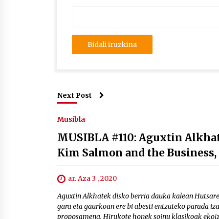
Next Post
Musibla
MUSIBLA #110: Aguxtin Alkhat,
Kim Salmon and the Business,
ar. Aza 3 , 2020
Aguxtin Alkhatek disko berria dauka kalean Hutsare
gara eta gaurkoan ere bi abesti entzuteko parada i
proposamena. Hirukote honek soinu klasikoak ekoizp