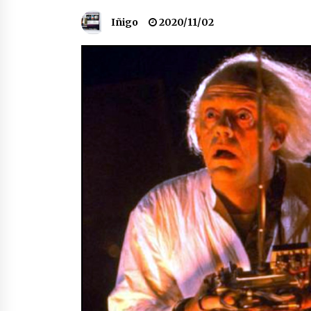
protagonista
Iñigo
2020/11/02
2026/07/16
POTTO: San Pedro jaietako bertso-
saioa
2026/07/09
Auritz Iñurrietaren margoak
ikusgai Uribitarte40 aretoan
2026/07/03