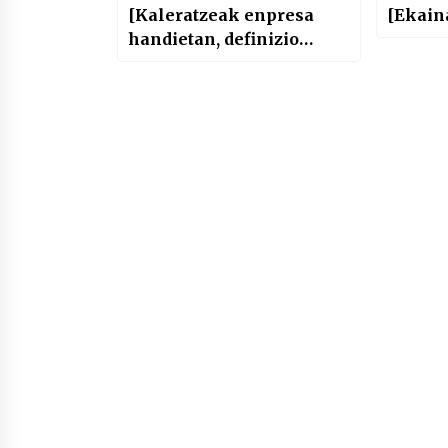
[Kaleratzeak enpresa
[Ekain
handietan, definizio
altuko telebista digitala
eta Poliziaren aurpegia
ezagutzeko sistema]