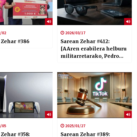
/02
2026/03/17
 Zehar #386
Sarean Zehar #412:
[AAren erabilera helburu
militarretarako, Pedro
Sanchez eta zero click
erasoak, Epic Gamesek
Google garaitzen du, eta
pribatutasuna Metaren
betaurrekoetan]
/05
2025/01/27
 Zehar #358:
Sarean Zehar #389: