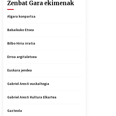
Zenbat Gara ekimenak
Algara konpartsa
Bakaikuko Etxea
Bilbo Hiria irratia
Erroa argitaletxea
Euskara jendea
Gabriel Aresti euskaltegia
Gabriel Aresti Kultura Elkartea
Gazteola