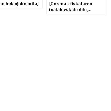
an bideojoko mila]
[Gorenak fiskalaren
txatak eskatu ditu,
Trumpek luzapena eman
dio TikTok-i eta
Nintendok harridura
sortu du Switch 2rekin]