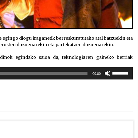
egingo diogu iraganetik berreskuratutako atal batzuekin eta
z erosten duzuenarekin eta partekatzen duzuenarekin.
dinok egindako saioa da, teknologiaren gaineko berriak
Erabili
00:00
gora/behera
gezi-
teklak
bolumena
igotzeko
edo
jaisteko.