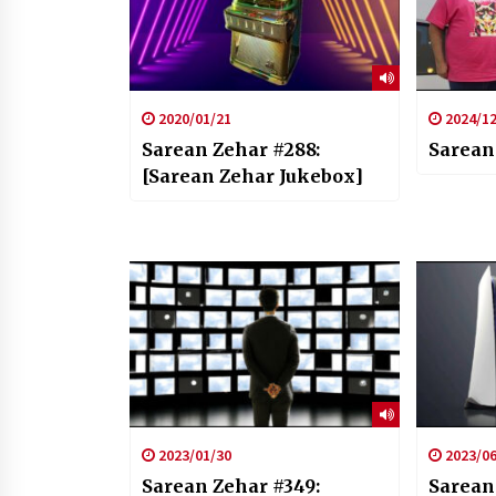
2020/01/21
2024/12
Sarean Zehar #288:
Sarean
[Sarean Zehar Jukebox]
2023/01/30
2023/06
Sarean Zehar #349:
Sarean