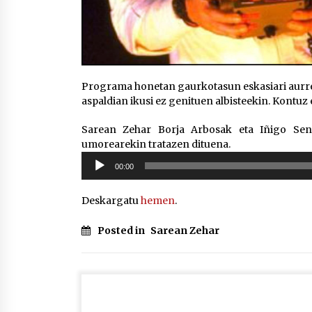
Programa honetan gaurkotasun eskasiari aurre 
aspaldian ikusi ez genituen albisteekin. Kontu
Sarean Zehar Borja Arbosak eta Iñigo Sen
umorearekin tratazen dituena.
Soinu
00:00
erreproduzigailua
Deskargatu
hemen
.
Posted in
Sarean Zehar