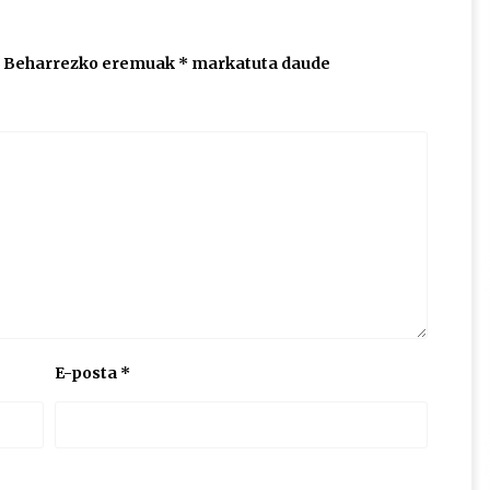
Beharrezko eremuak
*
markatuta daude
E-posta
*