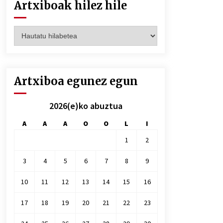
Artxiboak hilez hile
Artxiboak
hilez
hile
Artxiboa egunez egun
2026(e)ko abuztua
A
A
A
O
O
L
I
1
2
3
4
5
6
7
8
9
10
11
12
13
14
15
16
17
18
19
20
21
22
23