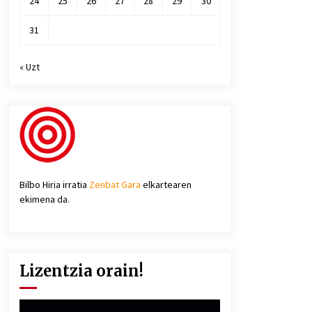
24
25
26
27
28
29
30
31
« Uzt
Bilbo Hiria irratia
Zenbat Gara
elkartearen
ekimena da.
Lizentzia orain!