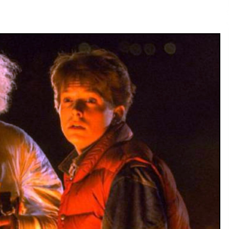
2026/07/15
Larunbatean Plentziako Itsas
Martxa ospatuko da
2026/07/07
SOINUGELA: Paul McCartney eta
Ringo Starr-en lan berriak
2026/07/03