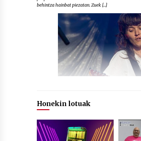
behintza hainbat piezatan. Zuek […]
Honekin lotuak