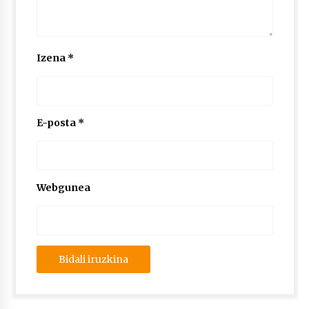
Izena
*
E-posta
*
Webgunea