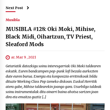
Next Post
Musibla
MUSIBLA #128: Oki Moki, Mihise,
Black Midi, Oihartzun, TV Priest,
Sleaford Mods
ar. Mar 9 , 2021
Getariatik datozkigu soinu interesgarriak Oki Moki taldearen
eskutik. Euren bandcampen pop-punk lofi bezala aurkezten
dute euren burua. Energia eta konposizio erritmikoak bildu
dituzte Working Class Pop izeneko diskoan. Euskal Herritik
atera gabe, Mihise taldearekin joango gara. Usurbilgo taldeak
soinu instrumentalak ditu oinarri baina ahotsa sartzen joan
dira eta emaitza guztiz […]