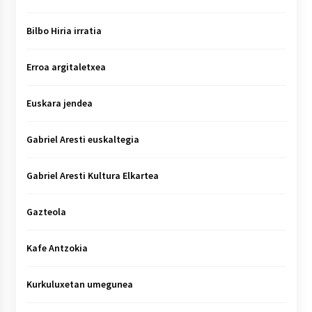
Bilbo Hiria irratia
Erroa argitaletxea
Euskara jendea
Gabriel Aresti euskaltegia
Gabriel Aresti Kultura Elkartea
Gazteola
Kafe Antzokia
Kurkuluxetan umegunea