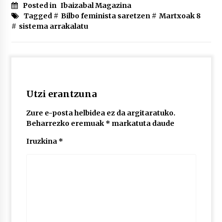
2026/07/03
Posted in
Ibaizabal Magazina
Tagged #
Bilbo feminista saretzen
#
Martxoak 8
#
sistema arrakalatu
MUSIBLA #297: Bide, Boards Of Canada, Somak,
Tiga, Twisted Teens, Underscores, Habia
2026/07/02
Utzi erantzuna
Zure e-posta helbidea ez da argitaratuko.
Beharrezko eremuak
*
markatuta daude
Iruzkina
*