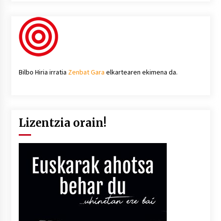
Bilbo Hiria irratia
Zenbat Gara
elkartearen ekimena da.
Lizentzia orain!