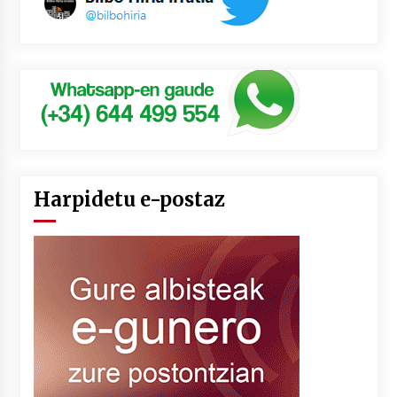
Harpidetu e-postaz