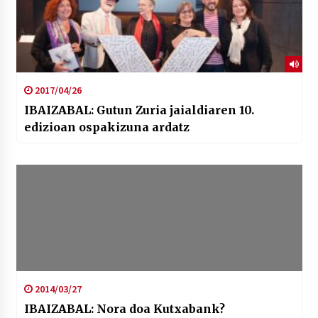
2017/04/26
IBAIZABAL: Gutun Zuria jaialdiaren 10.
edizioan ospakizuna ardatz
2014/03/27
IBAIZABAL: Nora doa Kutxabank?