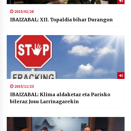
2015/01/28
IBAIZABAL: XII. Topaldia bihar Durangon
2015/11/23
IBAIZABAL: Klima aldaketaz eta Parisko
bileraz Josu Larrinagarekin