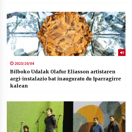
2023/10/04
Bilboko Udalak Olafur Eliasson artistaren
argi-instalazio bat inauguratu du Iparragirre
kalean