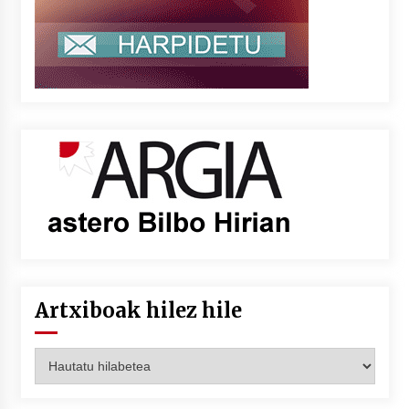
Artxiboak hilez hile
Artxiboak
hilez
hile