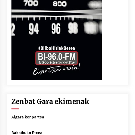
Zenbat Gara ekimenak
Algara konpartsa
Bakaikuko Etxea