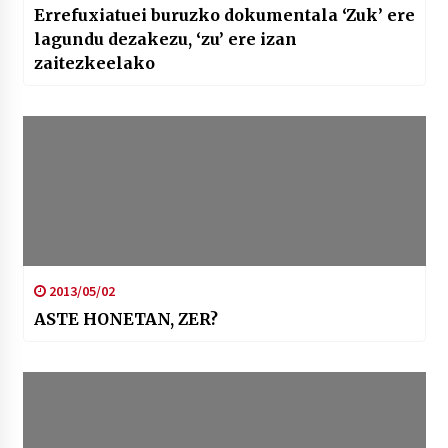
Errefuxiatuei buruzko dokumentala ‘Zuk’ ere
lagundu dezakezu, ‘zu’ ere izan
zaitezkeelako
2013/05/02
ASTE HONETAN, ZER?