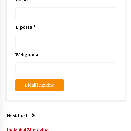
E-posta
*
Webgunea
Next Post
Ibaizabal Magazina