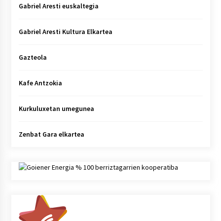
Gabriel Aresti euskaltegia
Gabriel Aresti Kultura Elkartea
Gazteola
Kafe Antzokia
Kurkuluxetan umegunea
Zenbat Gara elkartea