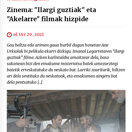
Zinema: "Ilargi guztiak" eta
"Akelarre" filmak hizpide
ol. Urr 29 , 2021
Gau beltza edo arimen gaua hurbil dugun honetan Ane
Urkiolak bi pelikula ekarri dizkigu. Imanol Legarretaren “Ilargi
guztiak” filma. Azken karlistaldia amaitzear dela, baso
sakonean bizi den emakume misteriotsu batek umezurztegi
batetik erreskatatuko du neskato bat. Larriki zauriturik, hiltzen
ari dela sentituko du neskatoak, eta emakumea aingeru bat
dela pentsatuko […]