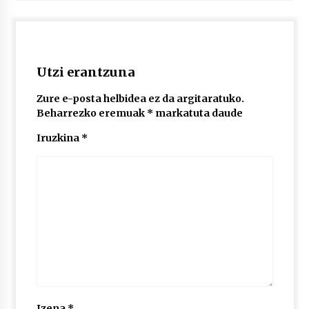
2026/07/03
MUSIBLA #297: Bide, Boards Of Canada, Somak,
Tiga, Twisted Teens, Underscores, Habia
2026/07/02
Utzi erantzuna
Zure e-posta helbidea ez da argitaratuko.
Beharrezko eremuak
*
markatuta daude
Iruzkina
*
Izena
*