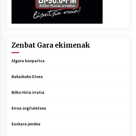
Zenbat Gara ekimenak
Algara konpartsa
Bakaikuko Etxea
Bilbo Hiria irratia
Erroa argitaletxea
Euskara jendea