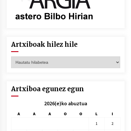
Artxiboak hilez hile
Artxiboak
hilez
hile
Artxiboa egunez egun
2026(e)ko abuztua
A
A
A
O
O
L
I
1
2