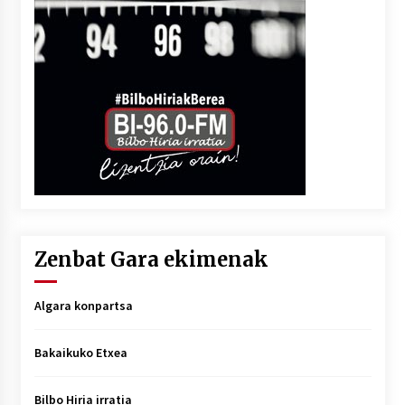
Zenbat Gara ekimenak
Algara konpartsa
Bakaikuko Etxea
Bilbo Hiria irratia