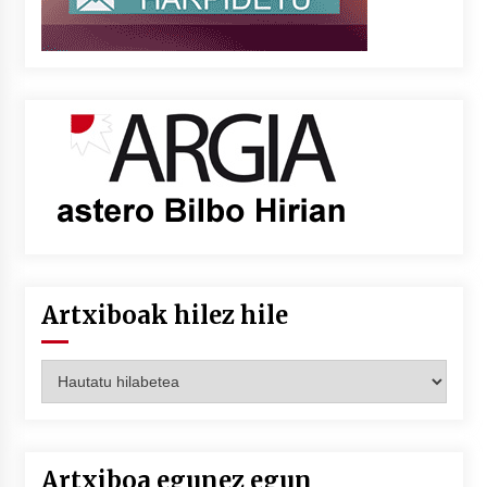
Artxiboak hilez hile
Artxiboak
hilez
hile
Artxiboa egunez egun