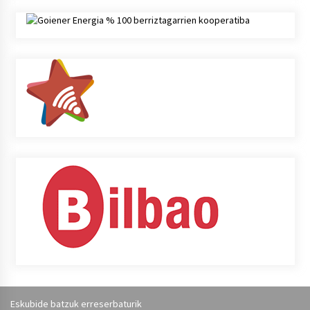
Eskubide batzuk erreserbaturik