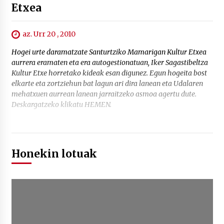
Etxea
az. Urr 20 , 2010
Hogei urte daramatzate Santurtziko Mamarigan Kultur Etxea
aurrera eramaten eta era autogestionatuan, Iker Sagastibeltza
Kultur Etxe horretako kideak esan digunez. Egun hogeita bost
elkarte eta zortziehun bat lagun ari dira lanean eta Udalaren
mehatxuen aurrean lanean jarraitzeko asmoa agertu dute.
Deskargatzeko klikatu HEMEN.
Honekin lotuak