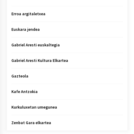
Erroa argitaletxea
Euskara jendea
Gabriel Aresti euskaltegia
Gabriel Aresti Kultura Elkartea
Gazteola
Kafe Antzokia
Kurkuluxetan umegunea
Zenbat Gara elkartea