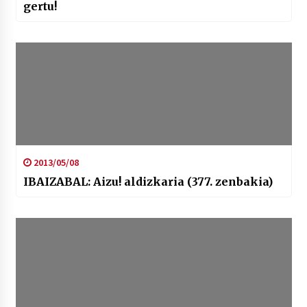
gertu!
2013/05/08
IBAIZABAL: Aizu! aldizkaria (377. zenbakia)