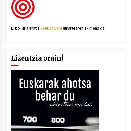
Bilbo Hiria irratia
Zenbat Gara
elkartearen ekimena da.
Lizentzia orain!