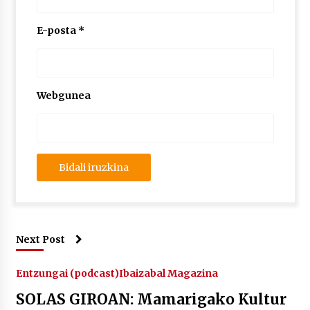
E-posta
*
Webgunea
Next Post
Entzungai (podcast)
Ibaizabal Magazina
SOLAS GIROAN: Mamarigako Kultur