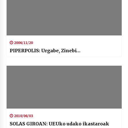
2006/11/20
PIPERPOLIS: Urgabe, Zinebi…
2010/06/03
SOLAS GIROAN: UEUko udako ikastaroak