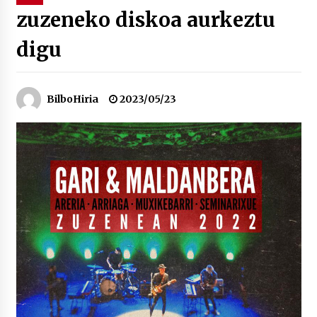
zuzeneko diskoa aurkeztu
“Hiztegi bat” Gorka Urbizuk idatzitako letren
digu
hiztegia
2026/07/23
Bakaikuko barnetegitik gazteek egindako saio
BilboHiria
2023/05/23
berezia
2026/07/16
Tuba eta bonbardinoaren astea, Bilboko
Kontserbatorioan protagonista
2026/07/16
Auzoportala : 1×04 Auzofoniak
2026/07/15
Gaur abitua da Bilbao bbk live jaialdia
2026/07/09