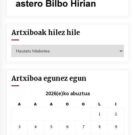
Artxiboak hilez hile
Artxiboak
hilez
hile
Artxiboa egunez egun
2026(e)ko abuztua
A
A
A
O
O
L
I
1
2
3
4
5
6
7
8
9