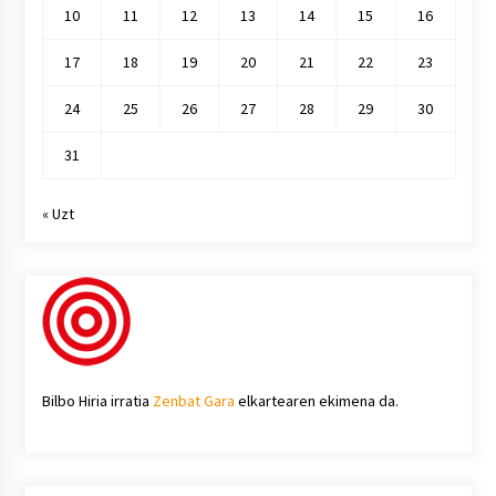
10
11
12
13
14
15
16
17
18
19
20
21
22
23
24
25
26
27
28
29
30
31
« Uzt
Bilbo Hiria irratia
Zenbat Gara
elkartearen ekimena da.