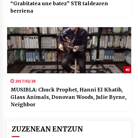
“Grabitatea une batez” STR taldearen
berriena
2017/02/28
MUSIBLA: Chuck Prophet, Hanni El Khatib,
Glass Animals, Donovan Woods, Julie Byrne,
Neighbor
ZUZENEAN ENTZUN