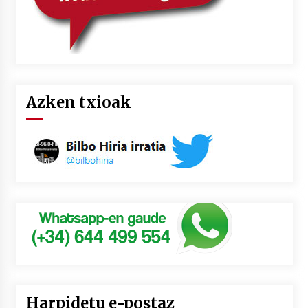
Azken txioak
Harpidetu e-postaz