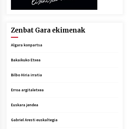
Zenbat Gara ekimenak
Algara konpartsa
Bakaikuko Etxea
Bilbo Hiria irratia
Erroa argitaletxea
Euskara jendea
Gabriel Aresti euskaltegia