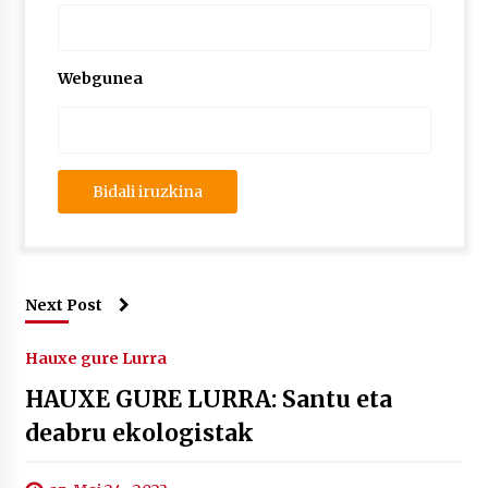
Webgunea
Next Post
Hauxe gure Lurra
HAUXE GURE LURRA: Santu eta
deabru ekologistak