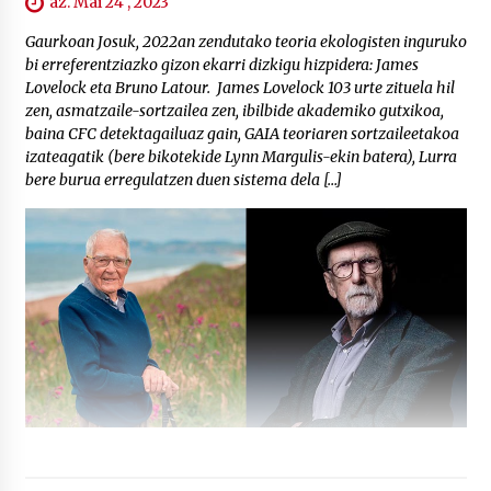
az. Mai 24 , 2023
Gaurkoan Josuk, 2022an zendutako teoria ekologisten inguruko
bi erreferentziazko gizon ekarri dizkigu hizpidera: James
Lovelock eta Bruno Latour. James Lovelock 103 urte zituela hil
zen, asmatzaile-sortzailea zen, ibilbide akademiko gutxikoa,
baina CFC detektagailuaz gain, GAIA teoriaren sortzaileetakoa
izateagatik (bere bikotekide Lynn Margulis-ekin batera), Lurra
bere burua erregulatzen duen sistema dela […]