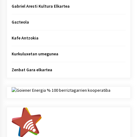
Gabriel Aresti Kultura Elkartea
Gazteola
Kafe Antzokia
Kurkuluxetan umegunea
Zenbat Gara elkartea