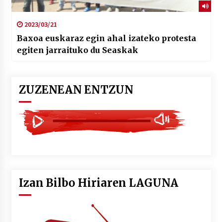
2023/03/21
Baxoa euskaraz egin ahal izateko protesta
egiten jarraituko du Seaskak
ZUZENEAN ENTZUN
Izan Bilbo Hiriaren LAGUNA