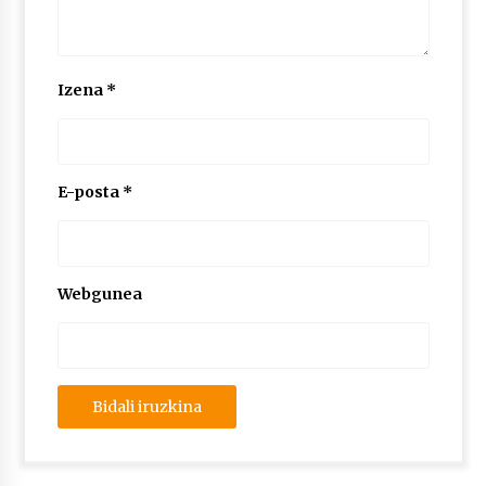
Izena
*
E-posta
*
Webgunea