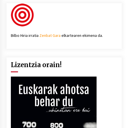
Bilbo Hiria irratia
Zenbat Gara
elkartearen ekimena da.
Lizentzia orain!