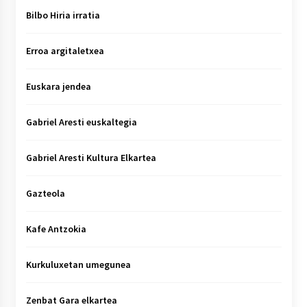
Bilbo Hiria irratia
Erroa argitaletxea
Euskara jendea
Gabriel Aresti euskaltegia
Gabriel Aresti Kultura Elkartea
Gazteola
Kafe Antzokia
Kurkuluxetan umegunea
Zenbat Gara elkartea