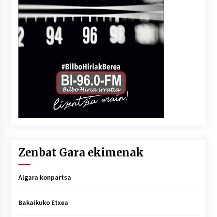
Zenbat Gara ekimenak
Algara konpartsa
Bakaikuko Etxea