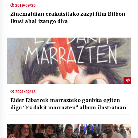
2019/09/30
Zinemaldian erakutsitako zazpi film Bilbon
ikusi ahal izango dira
2021/02/18
Eider Eibarrek marrazteko gonbita egiten
digu “Ez dakit marrazten” album ilustratuan