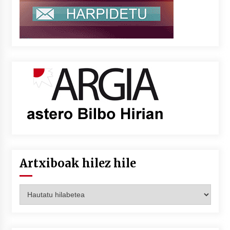
Artxiboak hilez hile
Artxiboak
hilez
hile