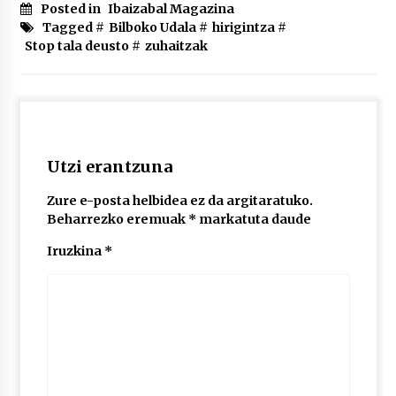
2026/07/03
Posted in
Ibaizabal Magazina
Tagged #
Bilboko Udala
#
hirigintza
#
Stop tala deusto
#
zuhaitzak
MUSIBLA #297: Bide, Boards Of Canada, Somak,
Tiga, Twisted Teens, Underscores, Habia
2026/07/02
Utzi erantzuna
Zure e-posta helbidea ez da argitaratuko.
Beharrezko eremuak
*
markatuta daude
Iruzkina
*