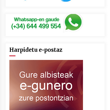
Harpidetu e-postaz