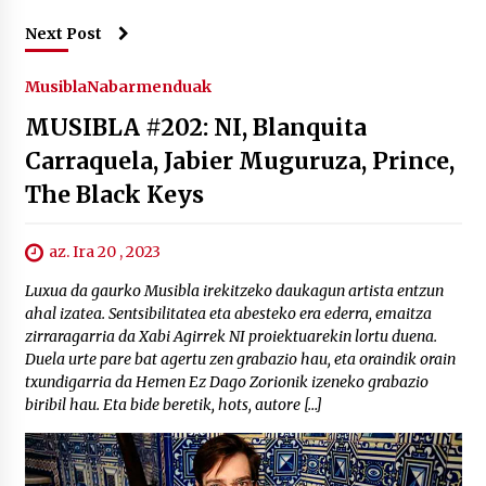
Next Post
Musibla
Nabarmenduak
MUSIBLA #202: NI, Blanquita
Carraquela, Jabier Muguruza, Prince,
The Black Keys
az. Ira 20 , 2023
Luxua da gaurko Musibla irekitzeko daukagun artista entzun
ahal izatea. Sentsibilitatea eta abesteko era ederra, emaitza
zirraragarria da Xabi Agirrek NI proiektuarekin lortu duena.
Duela urte pare bat agertu zen grabazio hau, eta oraindik orain
txundigarria da Hemen Ez Dago Zorionik izeneko grabazio
biribil hau. Eta bide beretik, hots, autore […]