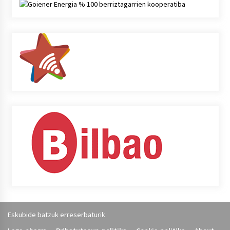
Eskubide batzuk erreserbaturik