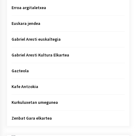
Erroa argitaletxea
Euskara jendea
Gabriel Aresti euskaltegia
Gabriel Aresti Kultura Elkartea
Gazteola
Kafe Antzokia
Kurkuluxetan umegunea
Zenbat Gara elkartea