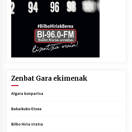
Zenbat Gara ekimenak
Algara konpartsa
Bakaikuko Etxea
Bilbo Hiria irratia