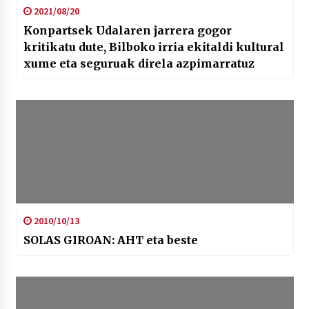
2021/08/20
Konpartsek Udalaren jarrera gogor
kritikatu dute, Bilboko irria ekitaldi kultural
xume eta seguruak direla azpimarratuz
2010/10/13
SOLAS GIROAN: AHT eta beste