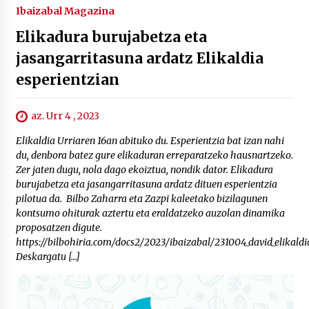
Ibaizabal Magazina
Elikadura burujabetza eta
jasangarritasuna ardatz Elikaldia
esperientzian
az. Urr 4 , 2023
Elikaldia Urriaren 16an abituko du. Esperientzia bat izan nahi
du, denbora batez gure elikaduran erreparatzeko hausnartzeko.
Zer jaten dugu, nola dago ekoiztua, nondik dator. Elikadura
burujabetza eta jasangarritasuna ardatz dituen esperientzia
pilotua da. Bilbo Zaharra eta Zazpi kaleetako bizilagunen
kontsumo ohiturak aztertu eta eraldatzeko auzolan dinamika
proposatzen digute.
https://bilbohiria.com/docs2/2023/ibaizabal/231004_david_elikald
Deskargatu […]