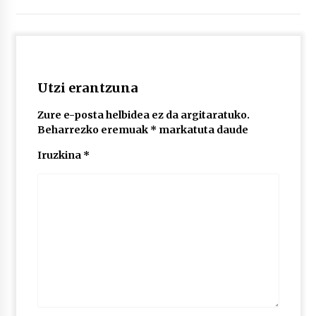
2026/07/03
MUSIBLA #297: Bide, Boards Of Canada, Somak,
Tiga, Twisted Teens, Underscores, Habia
2026/07/02
Utzi erantzuna
Zure e-posta helbidea ez da argitaratuko.
Beharrezko eremuak
*
markatuta daude
Iruzkina
*