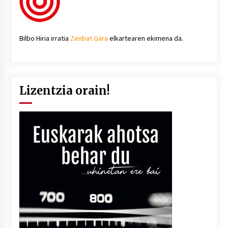
Bilbo Hiria irratia
Zenbat Gara
elkartearen ekimena da.
Lizentzia orain!