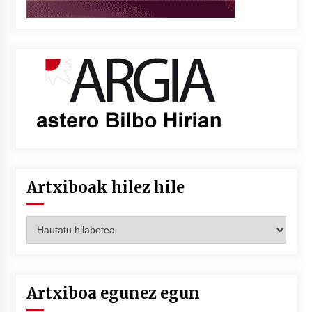
Artxiboak hilez hile
Artxiboak
hilez
hile
Artxiboa egunez egun