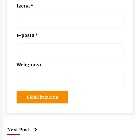
Izena
*
E-posta
*
Webgunea
Next Post