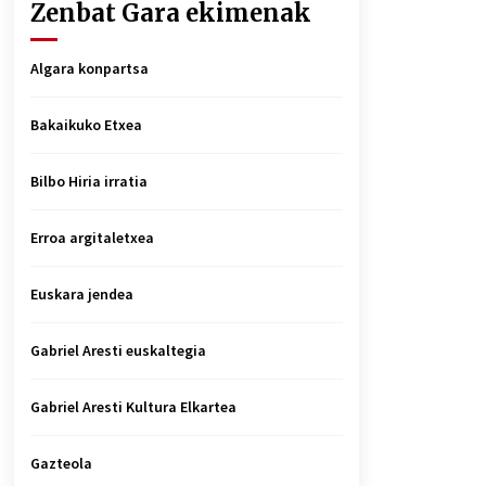
Zenbat Gara ekimenak
Algara konpartsa
Bakaikuko Etxea
Bilbo Hiria irratia
Erroa argitaletxea
Euskara jendea
Gabriel Aresti euskaltegia
Gabriel Aresti Kultura Elkartea
Gazteola