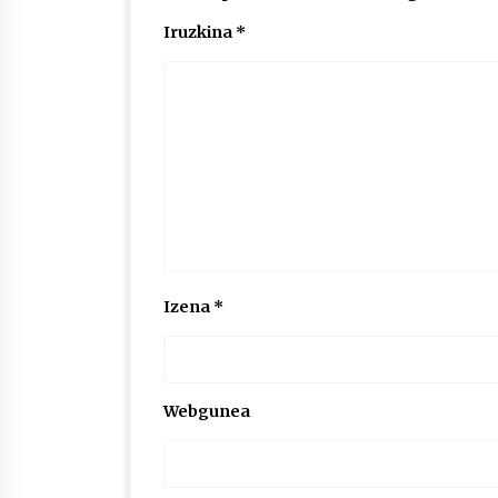
Iruzkina
*
Izena
*
Webgunea