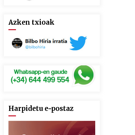
Azken txioak
Harpidetu e-postaz