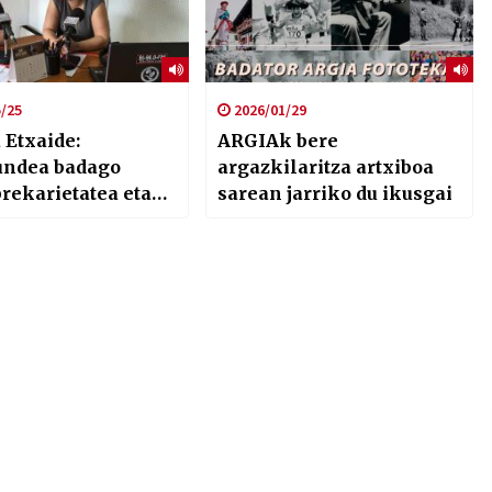
/25
2026/01/29
 Etxaide:
ARGIAk bere
ndea badago
argazkilaritza artxiboa
rekarietatea eta
sarean jarriko du ikusgai
ia hedatu egin
#IBAIZABAL