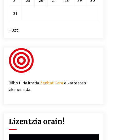
24
25
26
27
28
29
30
31
« Uzt
Bilbo Hiria irratia
Zenbat Gara
elkartearen
ekimena da.
Lizentzia orain!