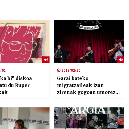
/01
2019/02/20
ka bi” diskoa
Garai bateko
atu du Ruper
migratzaileak izan
kak
zirenak gogoan umorez
eta ironiaz ditu
Hezurbeltzak taldea