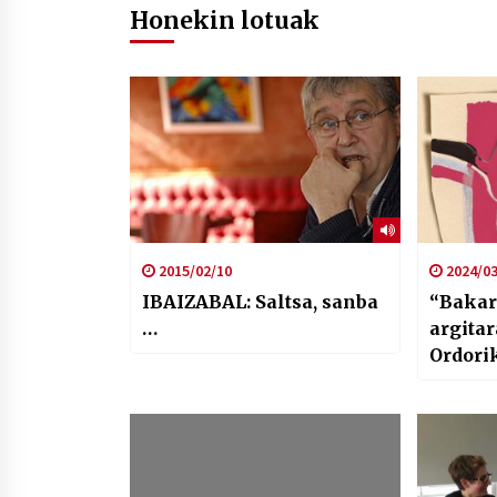
Honekin lotuak
2015/02/10
2024/03
IBAIZABAL: Saltsa, sanba
“Bakar
…
argitar
Ordori