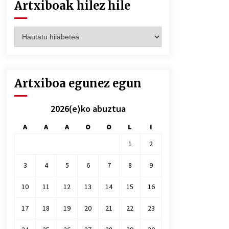
Artxiboak hilez hile
Artxiboak
hilez
hile
Artxiboa egunez egun
2026(e)ko abuztua
A
A
A
O
O
L
I
1
2
3
4
5
6
7
8
9
10
11
12
13
14
15
16
17
18
19
20
21
22
23