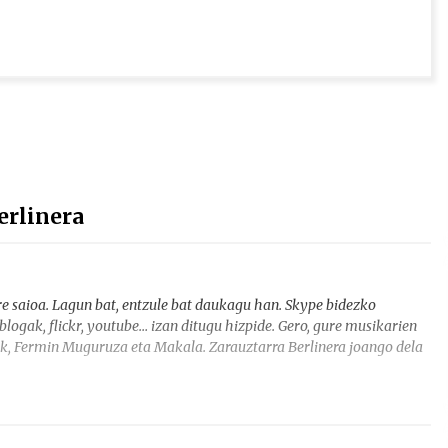
erlinera
 saioa. Lagun bat, entzule bat daukagu han. Skype bidezko
blogak, flickr, youtube… izan ditugu hizpide. Gero, gure musikarien
rak, Fermin Muguruza eta Makala. Zarauztarra Berlinera joango dela