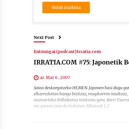
Next Post
Entzungai (podcast)
Irratia.com
IRRATIA.COM #75: Japonetik B
ar. Mar 6 , 2007
Saioa deskargatzeko HEMEN. Japonen hasi dugu gure
elkarrizketan hango bizitzaz, mugikorren iraultzaz, 
nazioarteko ibilbideetaz mintzatu gara. Berri Txar
eta gurean izan da hizketan. Albisteak […]