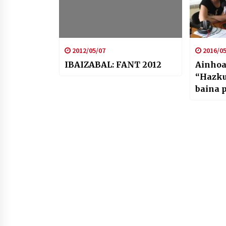
2012/05/07
2016/05
IBAIZABAL: FANT 2012
Ainhoa
“Hazku
baina p
pobrez
dira” 