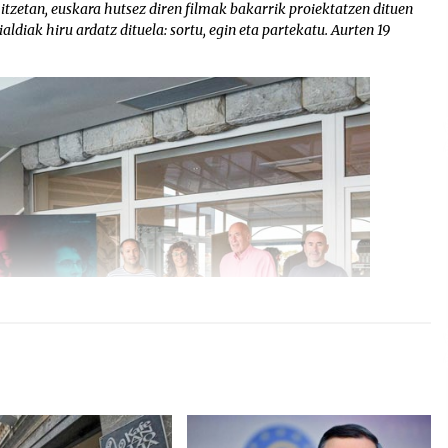
hitzetan, euskara hutsez diren filmak bakarrik proiektatzen dituen
aldiak hiru ardatz dituela: sortu, egin eta partekatu. Aurten 19