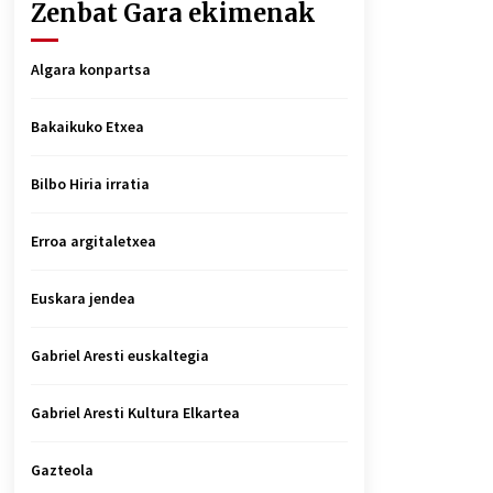
Zenbat Gara ekimenak
Algara konpartsa
Bakaikuko Etxea
Bilbo Hiria irratia
Erroa argitaletxea
Euskara jendea
Gabriel Aresti euskaltegia
Gabriel Aresti Kultura Elkartea
Gazteola