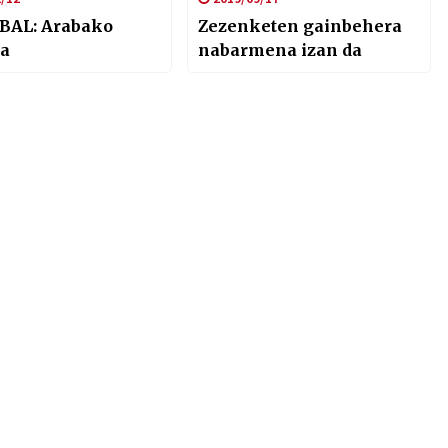
BAL: Arabako
Zezenketen gainbehera
a
nabarmena izan da