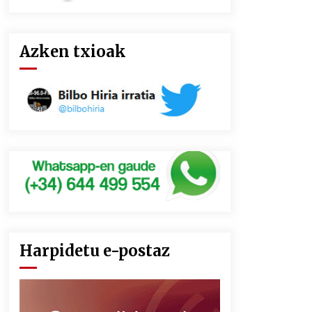
Azken txioak
Harpidetu e-postaz