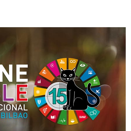
2026/07/15
Larunbatean Plentziako Itsas
Martxa ospatuko da
2026/07/07
SOINUGELA: Paul McCartney eta
Ringo Starr-en lan berriak
2026/07/03