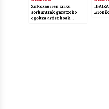
Zirkozaurren zirku
IBAIZA
sorkuntzak garatzeko
Kronik
egoitza artistikoak
martxan jarri ditu