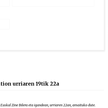
tion urriaren 19tik 22a
 Euskal Zine Bilera eta igandean, urriaren 22an, amaituko dute.