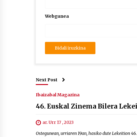
Webgunea
Next Post
Ibaizabal Magazina
46. Euskal Zinema Bilera Lekei
ar. Urr 17 , 2023
Ostegunean, urriaren 19an, hasiko dute Lekeition 46.