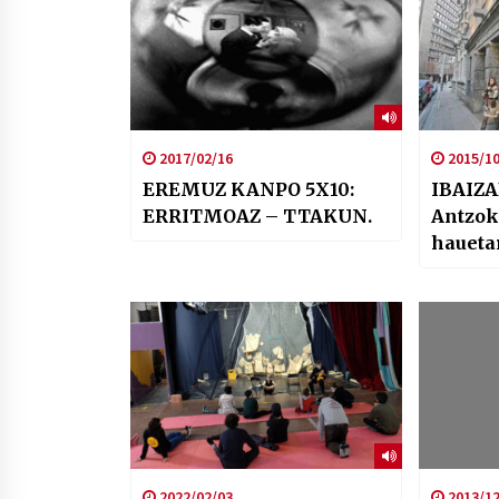
2017/02/16
2015/10
EREMUZ KANPO 5X10:
IBAIZA
ERRITMOAZ – TTAKUN.
Antzok
haueta
progra
2022/02/03
2013/12