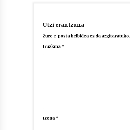
Utzi erantzuna
Zure e-posta helbidea ez da argitaratuko.
Iruzkina
*
Izena
*