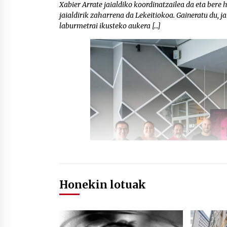
Xabier Arrate jaialdiko koordinatzailea da eta bere 
jaialdirik zaharrena da Lekeitiokoa. Gaineratu du, jai
laburmetrai ikusteko aukera […]
Honekin lotuak