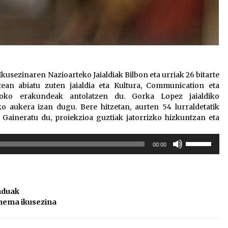
kusezinaren Nazioarteko Jaialdiak Bilbon eta urriak 26 bitarte
ean abiatu zuten jaialdia eta Kultura, Communication eta
oko erakundeak antolatzen du. Gorka Lopez jaialdiko
ko aukera izan dugu. Bere hitzetan, aurten 54 lurraldetatik
 Gaineratu du, proiekzioa guztiak jatorrizko hizkuntzan eta
Erabili
00:00
gora/behera
gezi-
teklak
bolumena
duak
igotzeko
nema ikusezina
edo
jaisteko.