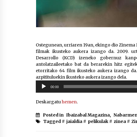
Ostegunean, urriaren 19an, ekingo dio Zinema I
filmak ikusteko aukera izango da. 2009. urt
Desarrollo (KCD) izeneko gobernuz kanp
antolatzaileetako bat da berarekin hitz egite
etorritako 64 film ikusteko aukera izango da.
azpitituluekin ikusteko aukera izango dela.
Soinu
00:00
erreproduzigailua
Deskargatu
hemen
.
Posted in
Ibaizabal Magazina
,
Nabarmen
Tagged #
jaialdia
#
pelikulak
#
zinea
#
Zi