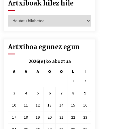
Artxiboak hilez hile
Artxiboak
hilez
hile
Artxiboa egunez egun
2026(e)ko abuztua
A
A
A
O
O
L
I
1
2
3
4
5
6
7
8
9
10
11
12
13
14
15
16
17
18
19
20
21
22
23