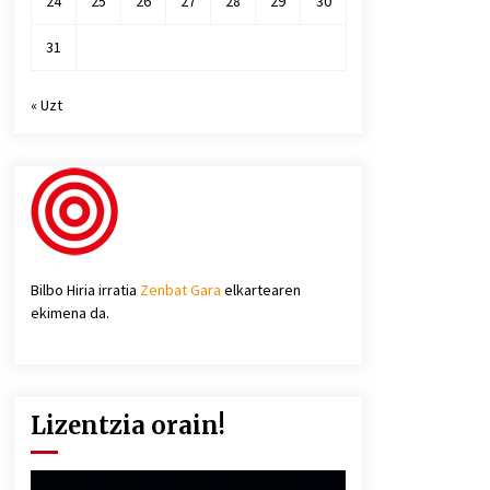
24
25
26
27
28
29
30
31
« Uzt
Bilbo Hiria irratia
Zenbat Gara
elkartearen
ekimena da.
Lizentzia orain!