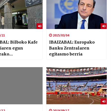
/21
2015/03/04
BAL: Bilboko Kafe
IBAIZABAL: Europako
iaren egun
Banku Zentralaren
rako
egitasmo berria
mazioa
/12
2019/09/17