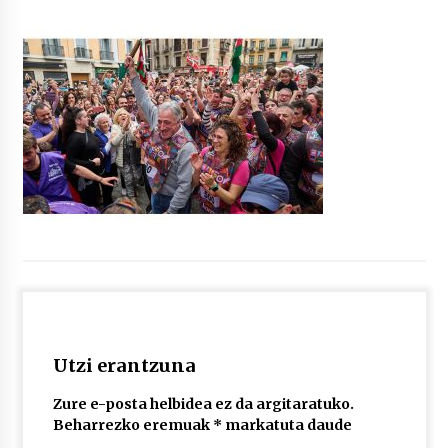
“Hiztegi bat” Gorka Urbizuk idatzitako letren
hiztegia
2026/07/23
Bakaikuko barnetegitik gazteek egindako saio
berezia
2026/07/16
Tuba eta bonbardinoaren astea, Bilboko
Kontserbatorioan protagonista
2026/07/16
Auzoportala : 1×04 Auzofoniak
2026/07/15
Utzi erantzuna
Zure e-posta helbidea ez da argitaratuko.
Gaur abitua da Bilbao bbk live jaialdia
Beharrezko eremuak
*
markatuta daude
2026/07/09