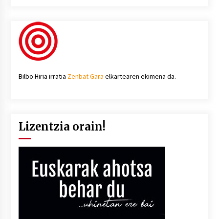
Bilbo Hiria irratia
Zenbat Gara
elkartearen ekimena da.
Lizentzia orain!