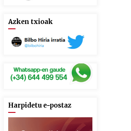
Azken txioak
Harpidetu e-postaz