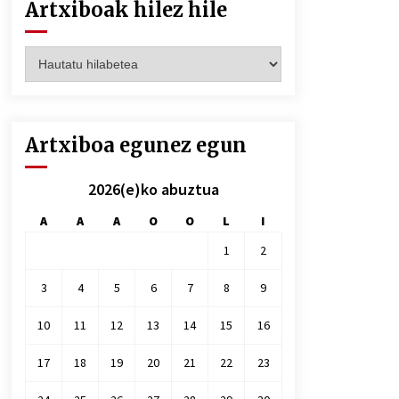
Artxiboak hilez hile
Artxiboak
hilez
hile
Artxiboa egunez egun
2026(e)ko abuztua
A
A
A
O
O
L
I
1
2
3
4
5
6
7
8
9
10
11
12
13
14
15
16
17
18
19
20
21
22
23