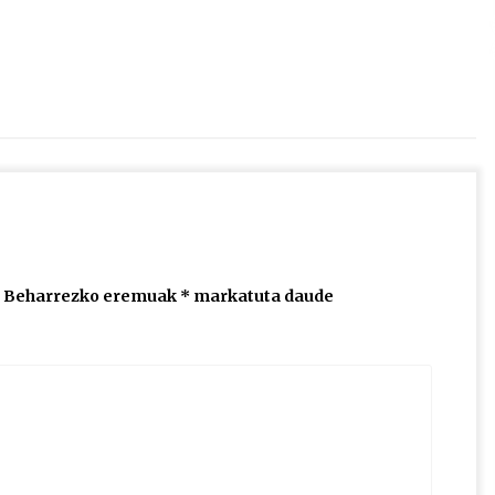
2026/07/15
Larunbatean Plentziako Itsas
Martxa ospatuko da
2026/07/07
SOINUGELA: Paul McCartney eta
Ringo Starr-en lan berriak
2026/07/03
Beharrezko eremuak
*
markatuta daude