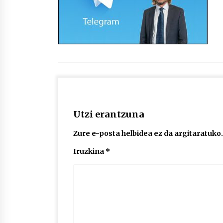
protagonista
2026/07/16
POTTO: San Pedro jaietako bertso-
saioa
2026/07/09
Auritz Iñurrietaren margoak
ikusgai Uribitarte40 aretoan
2026/07/03
Utzi erantzuna
Zure e-posta helbidea ez da argitaratuko.
Iruzkina
*