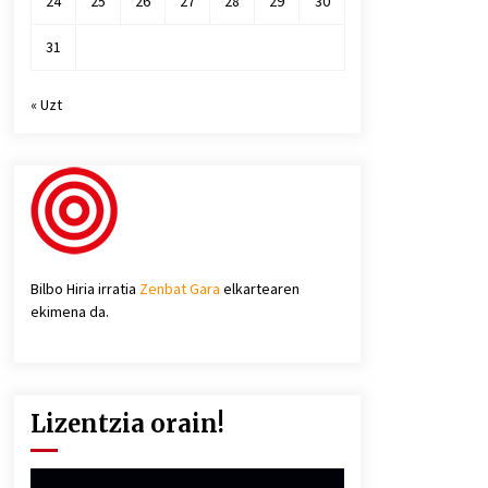
24
25
26
27
28
29
30
31
« Uzt
Bilbo Hiria irratia
Zenbat Gara
elkartearen
ekimena da.
Lizentzia orain!