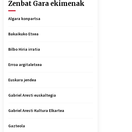
Zenbat Gara ekimenak
Algara konpartsa
Bakaikuko Etxea
Bilbo Hiria irratia
Erroa argitaletxea
Euskara jendea
Gabriel Aresti euskaltegia
Gabriel Aresti Kultura Elkartea
Gazteola