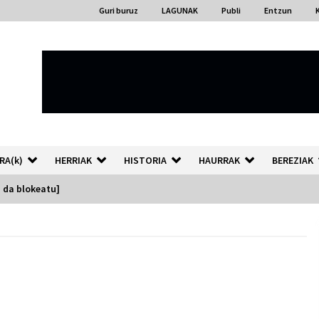
Guri buruz
LAGUNAK
Publi
Entzun
RA(k)
HERRIAK
HISTORIA
HAURRAK
BEREZIAK
 da blokeatu]
“Hiztegi bat” Gorka Urbizuk
idatzitako letren hiztegia
2026/07/23
Auzoportala : 1×04 Auzofoniak