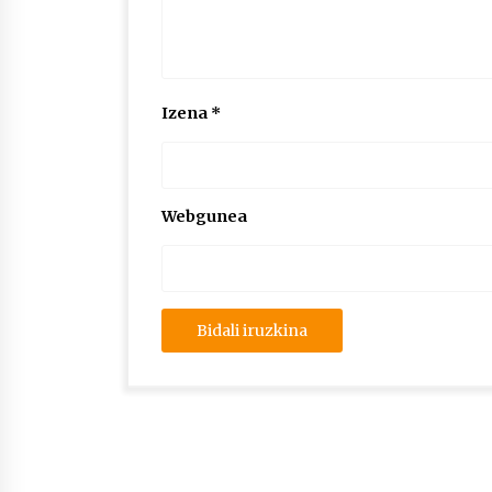
Izena
*
Webgunea