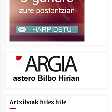
Artxiboak hilez hile