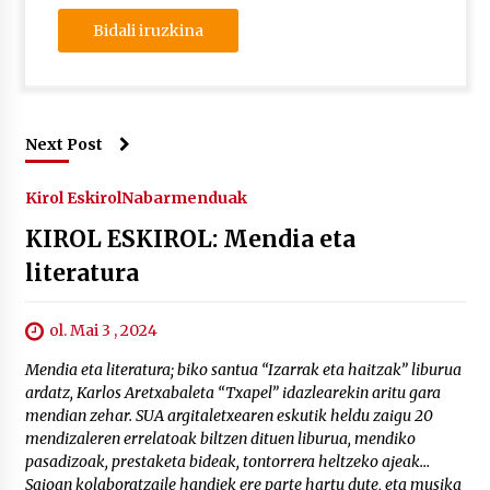
Next Post
Kirol Eskirol
Nabarmenduak
KIROL ESKIROL: Mendia eta
literatura
ol. Mai 3 , 2024
Mendia eta literatura; biko santua “Izarrak eta haitzak” liburua
ardatz, Karlos Aretxabaleta “Txapel” idazlearekin aritu gara
mendian zehar. SUA argitaletxearen eskutik heldu zaigu 20
mendizaleren errelatoak biltzen dituen liburua, mendiko
pasadizoak, prestaketa bideak, tontorrera heltzeko ajeak…
Saioan kolaboratzaile handiek ere parte hartu dute, eta musika