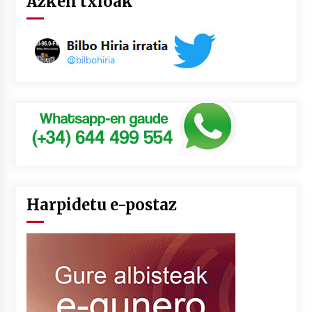
Azken txioak
Harpidetu e-postaz