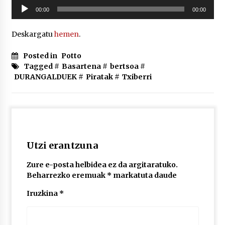
Soinu
2026/07/03
00:00
00:00
erreproduzigailua
MUSIBLA #297: Bide, Boards Of Canada, Somak,
Deskargatu
hemen
.
Tiga, Twisted Teens, Underscores, Habia
2026/07/02
Posted in
Potto
Tagged #
Basartena
#
bertsoa
#
DURANGALDUEK
#
Piratak
#
Txiberri
Utzi erantzuna
Zure e-posta helbidea ez da argitaratuko.
Beharrezko eremuak
*
markatuta daude
Iruzkina
*