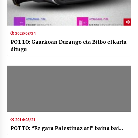
2023/03/24
POTTO: Gaurkoan Durango eta Bilbo elkartu
ditugu
2014/05/21
POTTO: “Ez gara Palestinaz ari” baina bai…