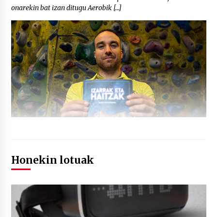
onarekin bat izan ditugu Aerobik […]
Honekin lotuak