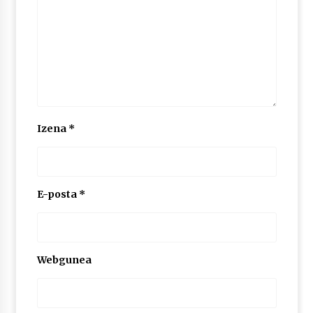
Izena
*
E-posta
*
Webgunea