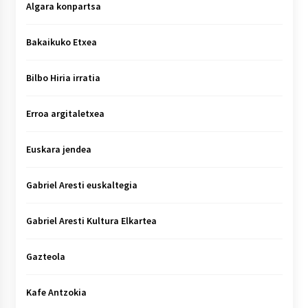
Algara konpartsa
Bakaikuko Etxea
Bilbo Hiria irratia
Erroa argitaletxea
Euskara jendea
Gabriel Aresti euskaltegia
Gabriel Aresti Kultura Elkartea
Gazteola
Kafe Antzokia