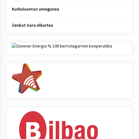
Kurkuluxetan umegunea
Zenbat Gara elkartea