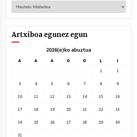
Artxiboak
hilez
hile
Artxiboa egunez egun
2026(e)ko abuztua
A
A
A
O
O
L
I
1
2
3
4
5
6
7
8
9
10
11
12
13
14
15
16
17
18
19
20
21
22
23
24
25
26
27
28
29
30
31