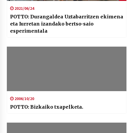
2021/06/24
POTTO: Durangaldea Uztabarritzen ekimena
eta Iurretan izandako bertso-saio
esperimentala
2006/10/20
POTTO: Bizkaiko txapelketa.