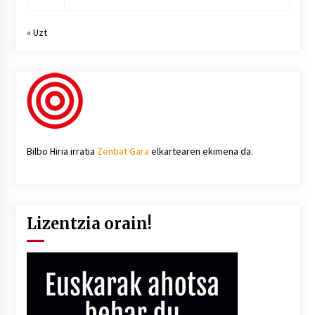
« Uzt
Bilbo Hiria irratia
Zenbat Gara
elkartearen ekimena da.
Lizentzia orain!