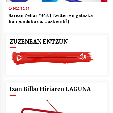
2022/10/24
Sarean Zehar #343: [Twitterren gatazka
konponduko da…. azkenik?]
ZUZENEAN ENTZUN
Izan Bilbo Hiriaren LAGUNA