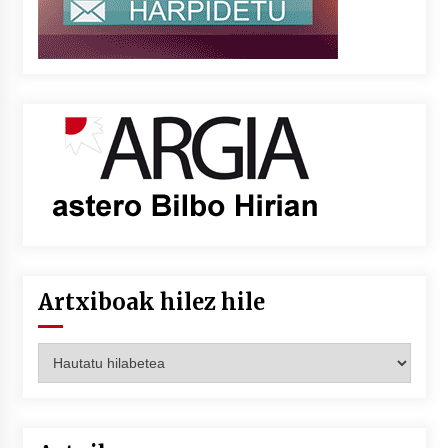
Artxiboak hilez hile
Artxiboak
hilez
hile