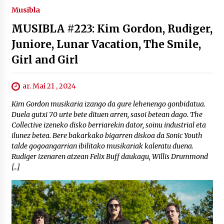
Musibla
MUSIBLA #223: Kim Gordon, Rudiger,
Juniore, Lunar Vacation, The Smile,
Girl and Girl
ar. Mai 21 , 2024
Kim Gordon musikaria izango da gure lehenengo gonbidatua.
Duela gutxi 70 urte bete dituen arren, sasoi betean dago. The
Collective izeneko disko berriarekin dator, soinu industrial eta
ilunez betea. Bere bakarkako bigarren diskoa da Sonic Youth
talde gogoangarrian ibilitako musikariak kaleratu duena.
Rudiger izenaren atzean Felix Buff daukagu, Willis Drummond
[…]