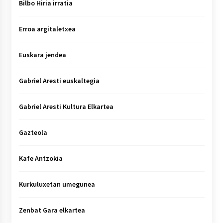
Bilbo Hiria irratia
Erroa argitaletxea
Euskara jendea
Gabriel Aresti euskaltegia
Gabriel Aresti Kultura Elkartea
Gazteola
Kafe Antzokia
Kurkuluxetan umegunea
Zenbat Gara elkartea