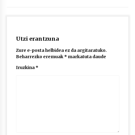
2026/07/03
MUSIBLA #297: Bide, Boards Of Canada, Somak,
Tiga, Twisted Teens, Underscores, Habia
2026/07/02
Utzi erantzuna
Zure e-posta helbidea ez da argitaratuko.
Beharrezko eremuak
*
markatuta daude
Iruzkina
*