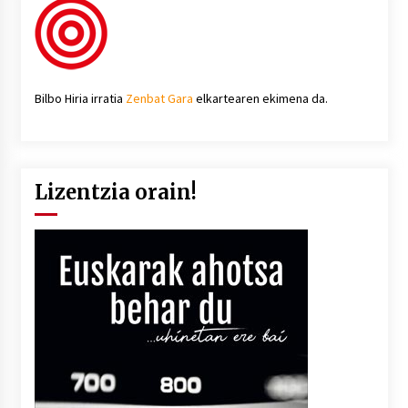
Bilbo Hiria irratia
Zenbat Gara
elkartearen ekimena da.
Lizentzia orain!