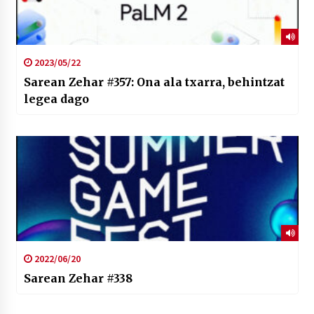
2023/05/22
Sarean Zehar #357: Ona ala txarra, behintzat
legea dago
2022/06/20
Sarean Zehar #338