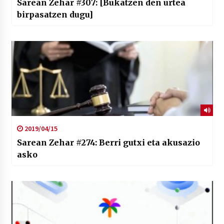
Sarean Zehar #307: [Bukatzen den urtea
birpasatzen dugu]
2019/04/15
Sarean Zehar #274: Berri gutxi eta akusazio
asko