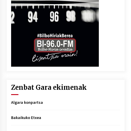
Zenbat Gara ekimenak
Algara konpartsa
Bakaikuko Etxea