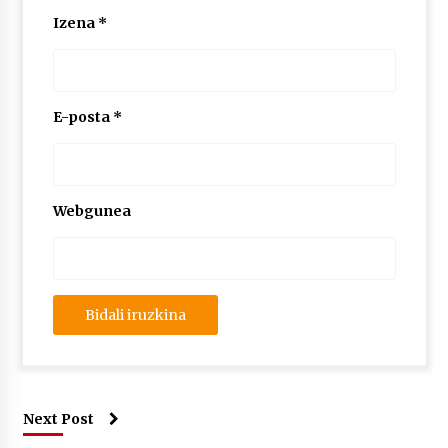
Izena
*
E-posta
*
Webgunea
Next Post