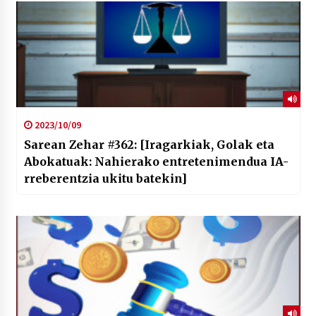
2023/10/09
Sarean Zehar #362: [Iragarkiak, Golak eta
Abokatuak: Nahierako entretenimendua IA-
rreberentzia ukitu batekin]