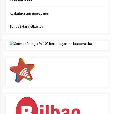
Kafe Antzokia
Kurkuluxetan umegunea
Zenbat Gara elkartea