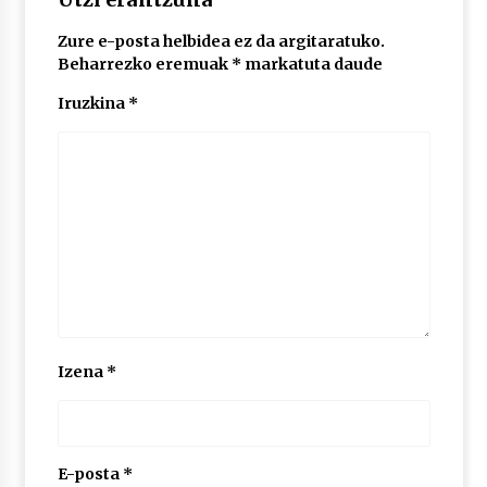
Zure e-posta helbidea ez da argitaratuko.
POTTO: San Pedro jaietako bertso-saioa
Beharrezko eremuak
*
markatuta daude
2026/07/09
Iruzkina
*
Larunbatean Plentziako Itsas Martxa ospatuko
da
2026/07/07
LIBURUEN ERREPUBLIKA TXIKIA: Hiragana akats
isil batekin dator beti
2026/07/07
Auritz Iñurrietaren margoak ikusgai
Izena
*
Uribitarte40 aretoan
2026/07/03
SOINUGELA: Paul McCartney eta Ringo Starr-en
lan berriak
E-posta
*