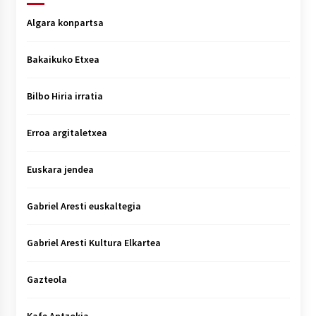
Algara konpartsa
Bakaikuko Etxea
Bilbo Hiria irratia
Erroa argitaletxea
Euskara jendea
Gabriel Aresti euskaltegia
Gabriel Aresti Kultura Elkartea
Gazteola