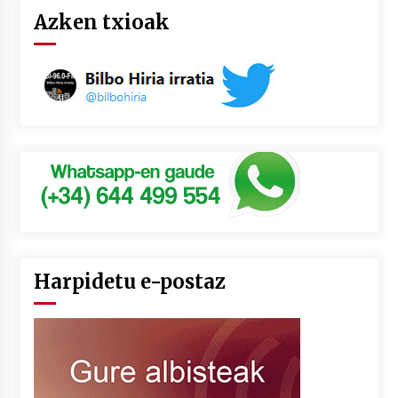
Azken txioak
Harpidetu e-postaz