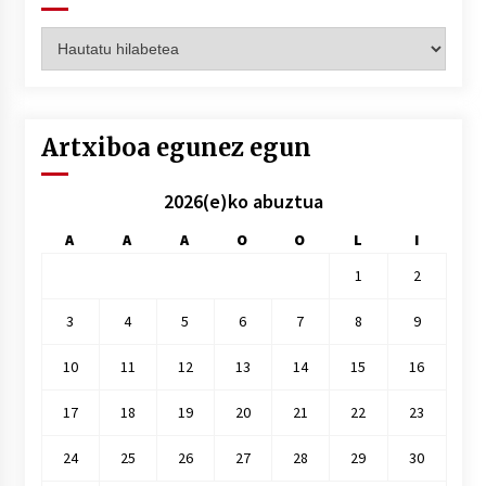
Artxiboak
hilez
hile
Artxiboa egunez egun
2026(e)ko abuztua
A
A
A
O
O
L
I
1
2
3
4
5
6
7
8
9
10
11
12
13
14
15
16
17
18
19
20
21
22
23
24
25
26
27
28
29
30