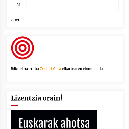
31
« Uzt
Bilbo Hiria irratia
Zenbat Gara
elkartearen ekimena da.
Lizentzia orain!