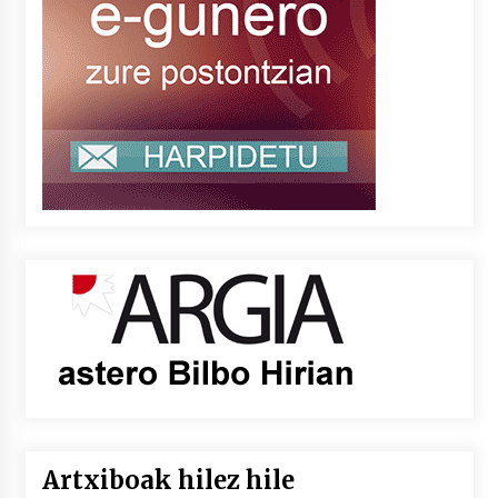
Artxiboak hilez hile