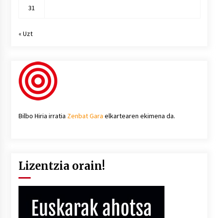
31
« Uzt
Bilbo Hiria irratia
Zenbat Gara
elkartearen ekimena da.
Lizentzia orain!