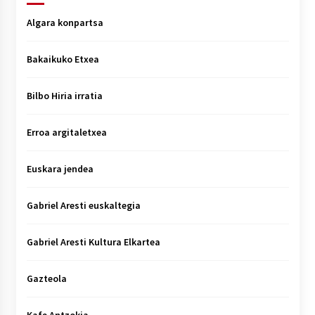
Algara konpartsa
Bakaikuko Etxea
Bilbo Hiria irratia
Erroa argitaletxea
Euskara jendea
Gabriel Aresti euskaltegia
Gabriel Aresti Kultura Elkartea
Gazteola