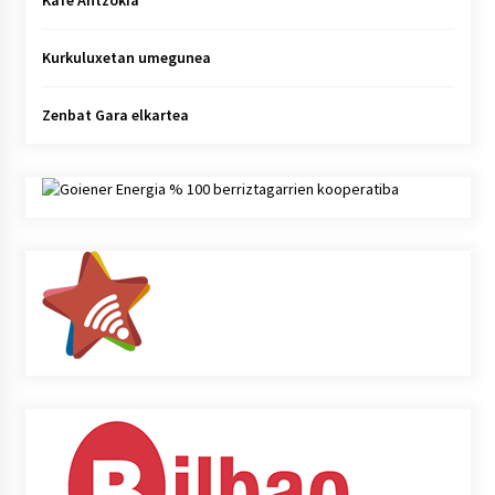
Kafe Antzokia
Kurkuluxetan umegunea
Zenbat Gara elkartea