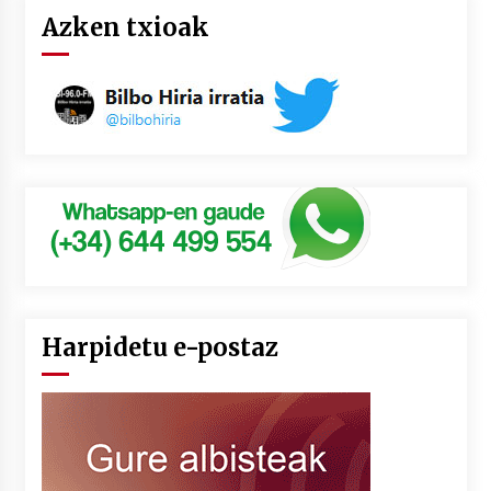
Azken txioak
Harpidetu e-postaz