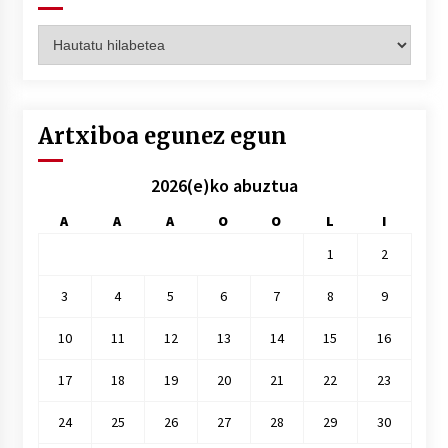
Artxiboak
hilez
hile
Artxiboa egunez egun
2026(e)ko abuztua
A
A
A
O
O
L
I
1
2
3
4
5
6
7
8
9
10
11
12
13
14
15
16
17
18
19
20
21
22
23
24
25
26
27
28
29
30