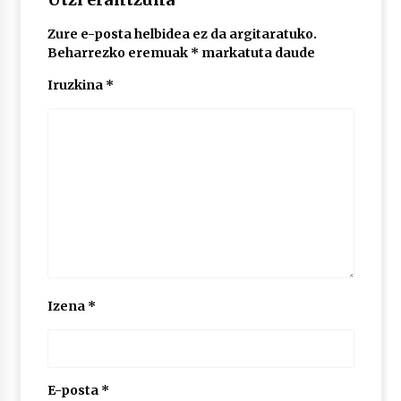
Zure e-posta helbidea ez da argitaratuko.
POTTO: San Pedro jaietako bertso-saioa
Beharrezko eremuak
*
markatuta daude
2026/07/09
Iruzkina
*
Larunbatean Plentziako Itsas Martxa ospatuko
da
2026/07/07
LIBURUEN ERREPUBLIKA TXIKIA: Hiragana akats
isil batekin dator beti
2026/07/07
Auritz Iñurrietaren margoak ikusgai
Izena
*
Uribitarte40 aretoan
2026/07/03
SOINUGELA: Paul McCartney eta Ringo Starr-en
lan berriak
E-posta
*