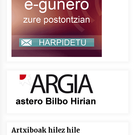
Artxiboak hilez hile