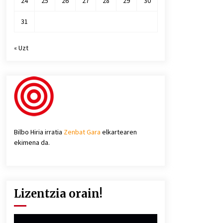
24
25
26
27
28
29
30
31
« Uzt
Bilbo Hiria irratia
Zenbat Gara
elkartearen
ekimena da.
Lizentzia orain!