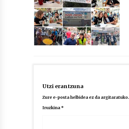
protagonista
2026/07/16
POTTO: San Pedro jaietako bertso-
saioa
2026/07/09
Auritz Iñurrietaren margoak
ikusgai Uribitarte40 aretoan
2026/07/03
Utzi erantzuna
Zure e-posta helbidea ez da argitaratuko.
Iruzkina
*