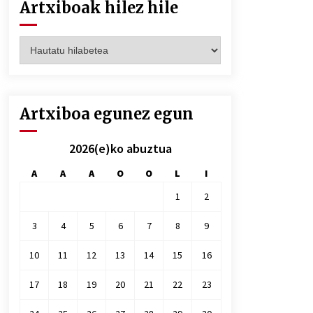
Artxiboak hilez hile
Artxiboak
hilez
hile
Artxiboa egunez egun
2026(e)ko abuztua
A
A
A
O
O
L
I
1
2
3
4
5
6
7
8
9
10
11
12
13
14
15
16
17
18
19
20
21
22
23