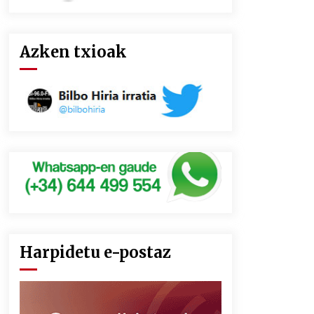
Azken txioak
Harpidetu e-postaz