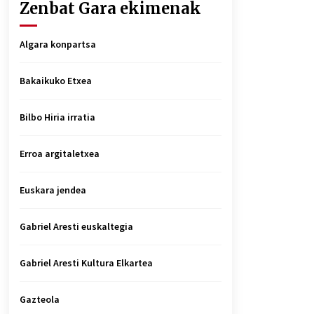
Zenbat Gara ekimenak
Algara konpartsa
Bakaikuko Etxea
Bilbo Hiria irratia
Erroa argitaletxea
Euskara jendea
Gabriel Aresti euskaltegia
Gabriel Aresti Kultura Elkartea
Gazteola