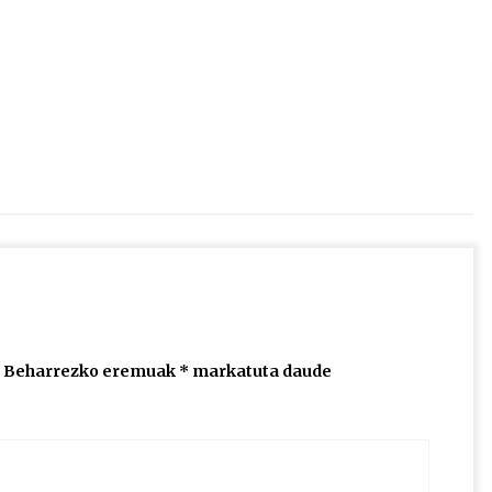
2026/07/15
Larunbatean Plentziako Itsas
Martxa ospatuko da
2026/07/07
SOINUGELA: Paul McCartney eta
Ringo Starr-en lan berriak
2026/07/03
Beharrezko eremuak
*
markatuta daude