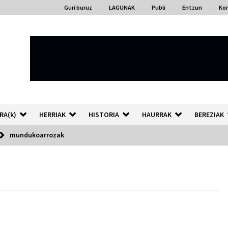
Guri buruz
LAGUNAK
Publi
Entzun
Ko
RA(k)
HERRIAK
HISTORIA
HAURRAK
BEREZIAK
mundukoarrozak
“Hiztegi bat” Gorka Urbizuk
idatzitako letren hiztegia
2026/07/23
Auzoportala : 1×04 Auzofoniak