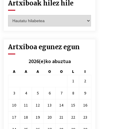
Artxiboak hilez hile
Artxiboak
hilez
hile
Artxiboa egunez egun
2026(e)ko abuztua
A
A
A
O
O
L
I
1
2
3
4
5
6
7
8
9
10
11
12
13
14
15
16
17
18
19
20
21
22
23