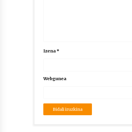
Izena
*
Webgunea