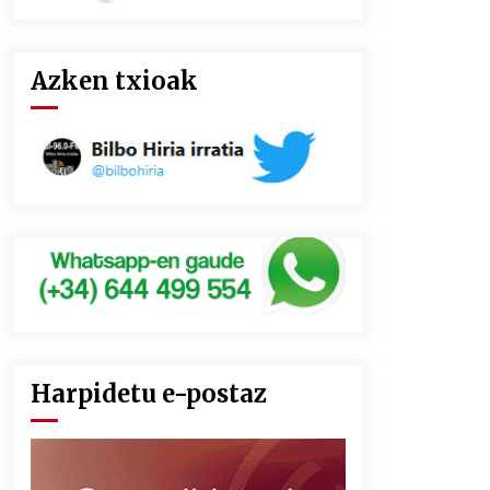
Azken txioak
Harpidetu e-postaz