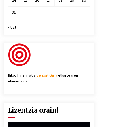
24
25
26
27
28
29
30
31
« Uzt
Bilbo Hiria irratia
Zenbat Gara
elkartearen
ekimena da.
Lizentzia orain!