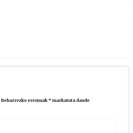
2026/07/15
Larunbatean Plentziako Itsas
Martxa ospatuko da
2026/07/07
SOINUGELA: Paul McCartney eta
Ringo Starr-en lan berriak
2026/07/03
Beharrezko eremuak
*
markatuta daude