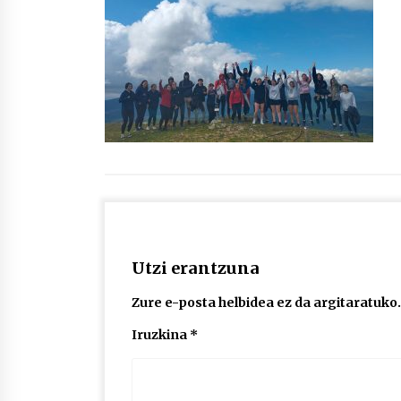
protagonista
2026/07/16
POTTO: San Pedro jaietako bertso-
saioa
2026/07/09
Auritz Iñurrietaren margoak
ikusgai Uribitarte40 aretoan
2026/07/03
Utzi erantzuna
Zure e-posta helbidea ez da argitaratuko.
Iruzkina
*