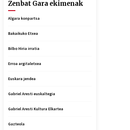
Zenbat Gara ekimenak
Algara konpartsa
Bakaikuko Etxea
Bilbo Hiria irratia
Erroa argitaletxea
Euskara jendea
Gabriel Aresti euskaltegia
Gabriel Aresti Kultura Elkartea
Gazteola