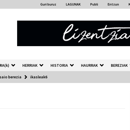
Guri buruz
LAGUNAK
Publi
Entzun
RA(k)
HERRIAK
HISTORIA
HAURRAK
BEREZIAK
saio berezia
ikasleak6
“Hiztegi bat” Gorka Urbizuk
idatzitako letren hiztegia
2026/07/23
Auzoportala : 1×04 Auzofoniak