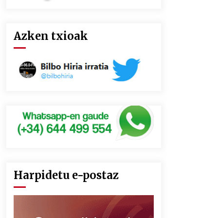
Azken txioak
Harpidetu e-postaz