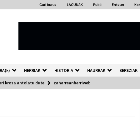
Guri buruz
LAGUNAK
Publi
Entzun
Ko
RA(k)
HERRIAK
HISTORIA
HAURRAK
BEREZIAK
ri krosa antolatu dute
zaharreanberriweb
“Hiztegi bat” Gorka Urbizuk
idatzitako letren hiztegia
2026/07/23
Auzoportala : 1×04 Auzofoniak