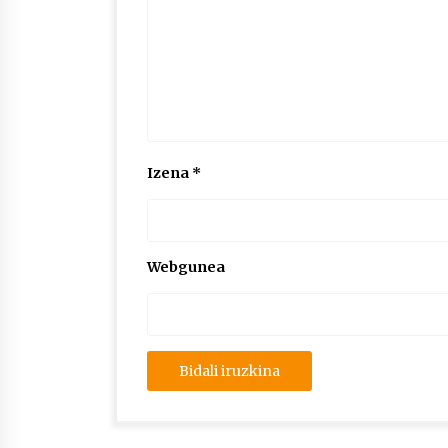
Izena
*
Webgunea