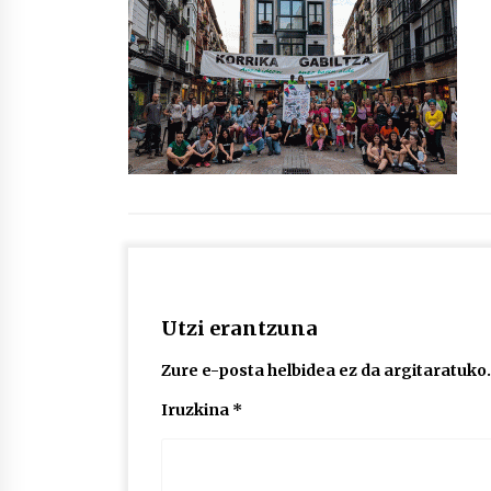
protagonista
2026/07/16
POTTO: San Pedro jaietako bertso-
saioa
2026/07/09
Auritz Iñurrietaren margoak
ikusgai Uribitarte40 aretoan
2026/07/03
Utzi erantzuna
Zure e-posta helbidea ez da argitaratuko.
Iruzkina
*