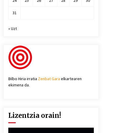
24
25
26
27
28
29
30
31
« Uzt
Bilbo Hiria irratia
Zenbat Gara
elkartearen
ekimena da.
Lizentzia orain!