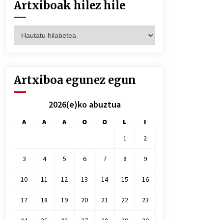
Artxiboak hilez hile
Artxiboak
hilez
hile
Artxiboa egunez egun
2026(e)ko abuztua
A
A
A
O
O
L
I
1
2
3
4
5
6
7
8
9
10
11
12
13
14
15
16
17
18
19
20
21
22
23