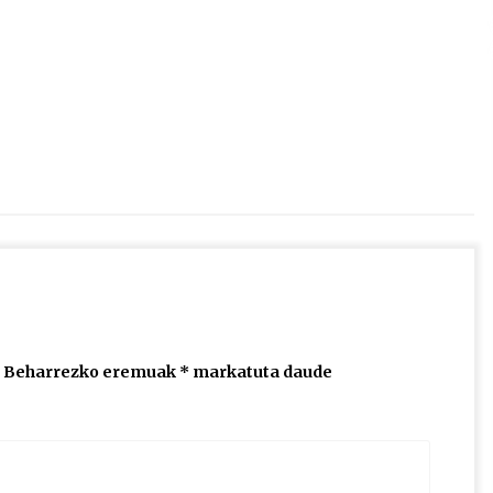
2026/07/15
Larunbatean Plentziako Itsas
Martxa ospatuko da
2026/07/07
SOINUGELA: Paul McCartney eta
Ringo Starr-en lan berriak
2026/07/03
Beharrezko eremuak
*
markatuta daude