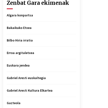
Zenbat Gara ekimenak
Algara konpartsa
Bakaikuko Etxea
Bilbo Hiria irratia
Erroa argitaletxea
Euskara jendea
Gabriel Aresti euskaltegia
Gabriel Aresti Kultura Elkartea
Gazteola