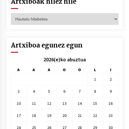
Artxiboak hilez hile
Artxiboak
hilez
hile
Artxiboa egunez egun
2026(e)ko abuztua
A
A
A
O
O
L
I
1
2
3
4
5
6
7
8
9
10
11
12
13
14
15
16
17
18
19
20
21
22
23
24
25
26
27
28
29
30