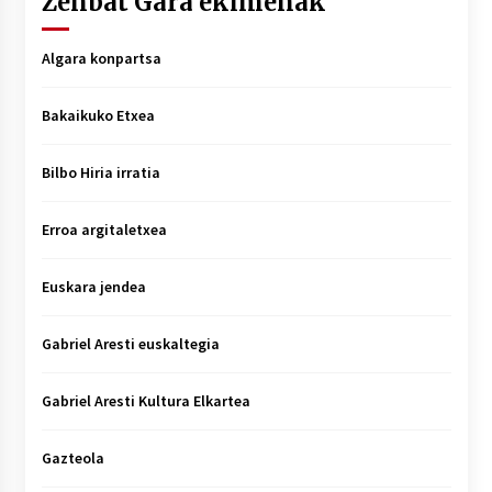
Zenbat Gara ekimenak
Algara konpartsa
Bakaikuko Etxea
Bilbo Hiria irratia
Erroa argitaletxea
Euskara jendea
Gabriel Aresti euskaltegia
Gabriel Aresti Kultura Elkartea
Gazteola