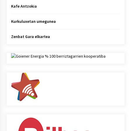
Kafe Antzokia
Kurkuluxetan umegunea
Zenbat Gara elkartea