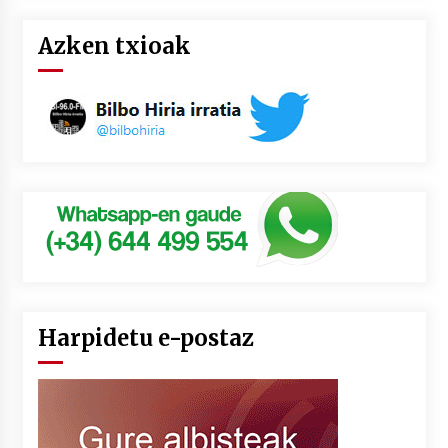
Azken txioak
Harpidetu e-postaz