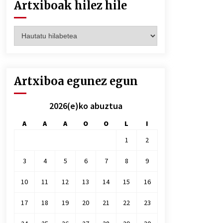
Artxiboak hilez hile
Artxiboak
hilez
hile
Artxiboa egunez egun
2026(e)ko abuztua
A
A
A
O
O
L
I
1
2
3
4
5
6
7
8
9
10
11
12
13
14
15
16
17
18
19
20
21
22
23