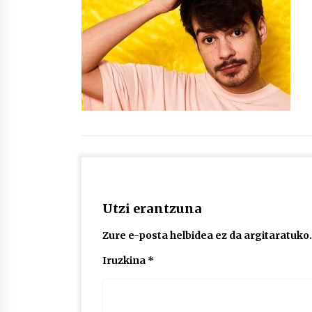
protagonista
2026/07/16
POTTO: San Pedro jaietako bertso-
saioa
2026/07/09
Auritz Iñurrietaren margoak
ikusgai Uribitarte40 aretoan
2026/07/03
Utzi erantzuna
Zure e-posta helbidea ez da argitaratuko.
Iruzkina
*