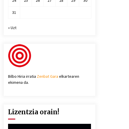
24
25
26
27
28
29
30
31
« Uzt
Bilbo Hiria irratia
Zenbat Gara
elkartearen
ekimena da.
Lizentzia orain!