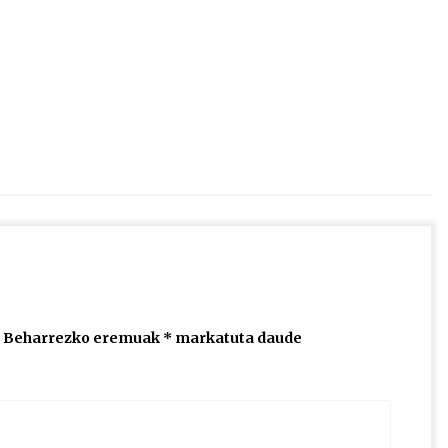
2026/07/15
Larunbatean Plentziako Itsas
Martxa ospatuko da
2026/07/07
SOINUGELA: Paul McCartney eta
Ringo Starr-en lan berriak
2026/07/03
Beharrezko eremuak
*
markatuta daude