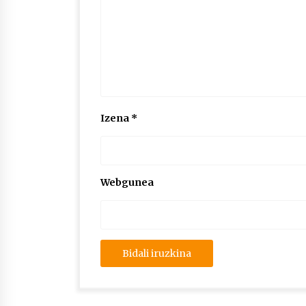
Izena
*
Webgunea