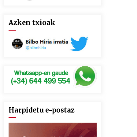
Azken txioak
Harpidetu e-postaz