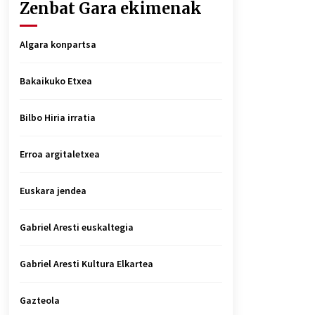
Zenbat Gara ekimenak
Algara konpartsa
Bakaikuko Etxea
Bilbo Hiria irratia
Erroa argitaletxea
Euskara jendea
Gabriel Aresti euskaltegia
Gabriel Aresti Kultura Elkartea
Gazteola