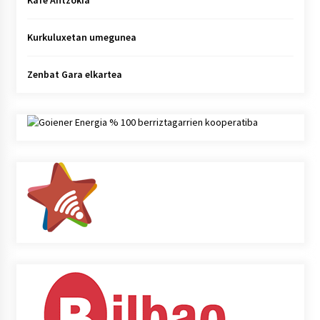
Kafe Antzokia
Kurkuluxetan umegunea
Zenbat Gara elkartea