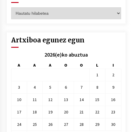
Artxiboak
hilez
hile
Artxiboa egunez egun
2026(e)ko abuztua
A
A
A
O
O
L
I
1
2
3
4
5
6
7
8
9
10
11
12
13
14
15
16
17
18
19
20
21
22
23
24
25
26
27
28
29
30