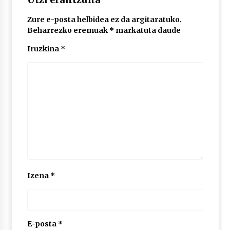
Zure e-posta helbidea ez da argitaratuko.
POTTO: San Pedro jaietako bertso-saioa
Beharrezko eremuak
*
markatuta daude
2026/07/09
Iruzkina
*
Larunbatean Plentziako Itsas Martxa ospatuko
da
2026/07/07
LIBURUEN ERREPUBLIKA TXIKIA: Hiragana akats
isil batekin dator beti
2026/07/07
Auritz Iñurrietaren margoak ikusgai
Izena
*
Uribitarte40 aretoan
2026/07/03
SOINUGELA: Paul McCartney eta Ringo Starr-en
lan berriak
E-posta
*