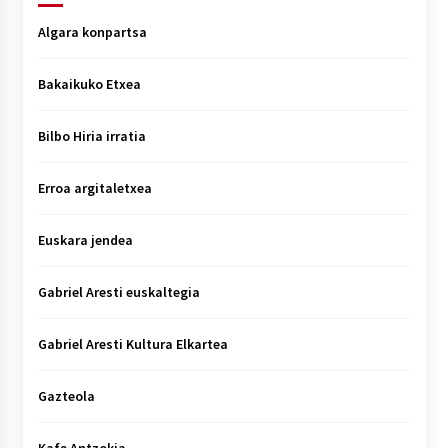
Algara konpartsa
Bakaikuko Etxea
Bilbo Hiria irratia
Erroa argitaletxea
Euskara jendea
Gabriel Aresti euskaltegia
Gabriel Aresti Kultura Elkartea
Gazteola