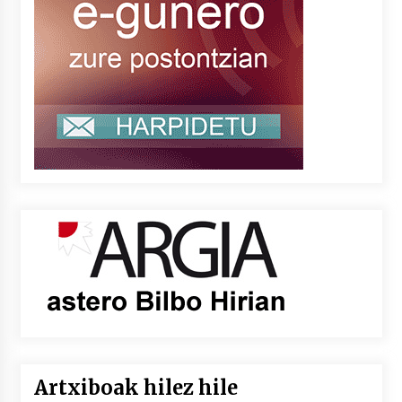
Artxiboak hilez hile