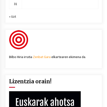
31
« Uzt
Bilbo Hiria irratia
Zenbat Gara
elkartearen ekimena da.
Lizentzia orain!