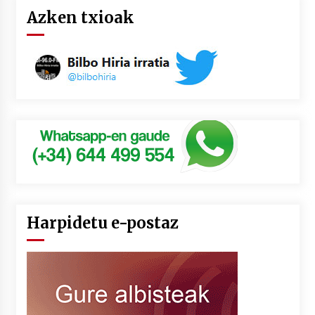
Azken txioak
Harpidetu e-postaz