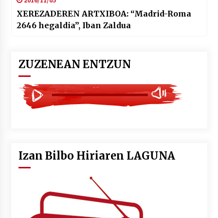
XEREZADEREN ARTXIBOA: “Madrid-Roma
2646 hegaldia”, Iban Zaldua
ZUZENEAN ENTZUN
Izan Bilbo Hiriaren LAGUNA