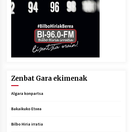
Zenbat Gara ekimenak
Algara konpartsa
Bakaikuko Etxea
Bilbo Hiria irratia