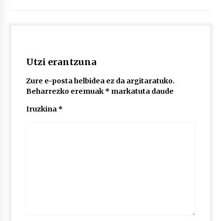
2026/07/03
MUSIBLA #297: Bide, Boards Of Canada, Somak,
Tiga, Twisted Teens, Underscores, Habia
2026/07/02
Utzi erantzuna
Zure e-posta helbidea ez da argitaratuko.
Beharrezko eremuak
*
markatuta daude
Iruzkina
*