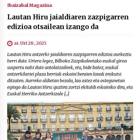
Ibaizabal Magazina
Lautan Hiru jaialdiaren zazpigarren
edizioa otsailean izango da
ar. Urt 28 , 2025
Lautan Hiru antzerki-jaialdiaren zazpigarren edizioa aurkeztu
berri dute. Urtero legez, Bilboko Zazpikaleetako euskal giroa
suspertu nahi dute antolatzaileek, eta, bide batez, euskal
antzerkilariei plaza berriak eskaini beraien lanak erakutsi
ditzaten. Aurreko aldietan bezala, lau astez eta ostegunetan
egingo da Lautan Hiru: guztira zortzi ekitaldi eskainiko dira, eta
Euskal Herriko Antzerkizale […]