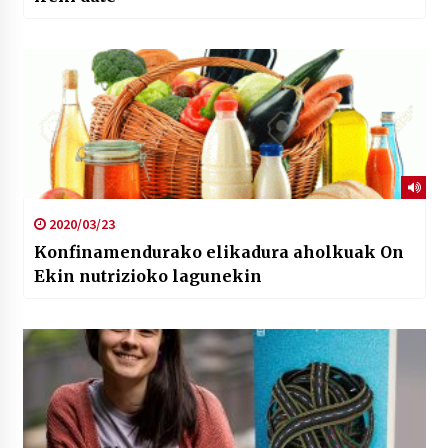
2020/03/23
Konfinamendurako elikadura aholkuak On
Ekin nutrizioko lagunekin