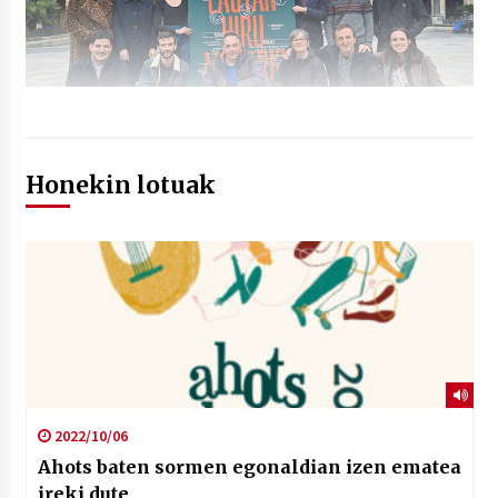
Honekin lotuak
2022/10/06
Ahots baten sormen egonaldian izen ematea
ireki dute