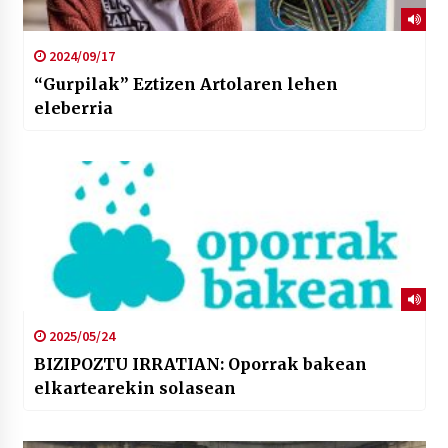
2024/09/17
“Gurpilak” Eztizen Artolaren lehen
eleberria
2025/05/24
BIZIPOZTU IRRATIAN: Oporrak bakean
elkartearekin solasean