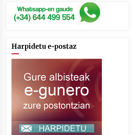
Harpidetu e-postaz