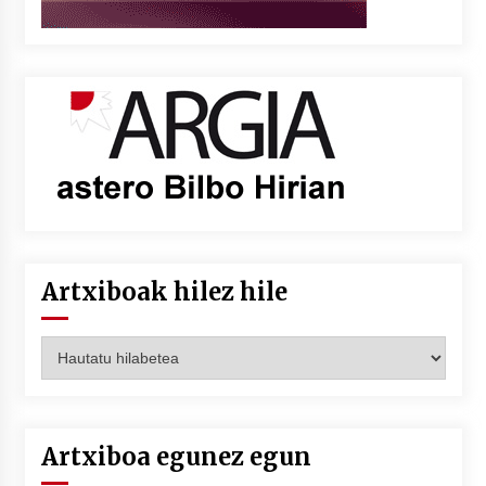
Artxiboak hilez hile
Artxiboak
hilez
hile
Artxiboa egunez egun