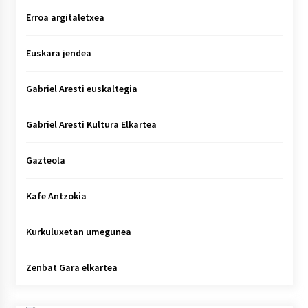
Erroa argitaletxea
Euskara jendea
Gabriel Aresti euskaltegia
Gabriel Aresti Kultura Elkartea
Gazteola
Kafe Antzokia
Kurkuluxetan umegunea
Zenbat Gara elkartea