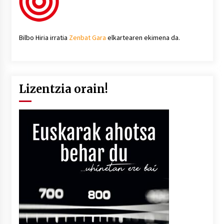
Bilbo Hiria irratia
Zenbat Gara
elkartearen ekimena da.
Lizentzia orain!