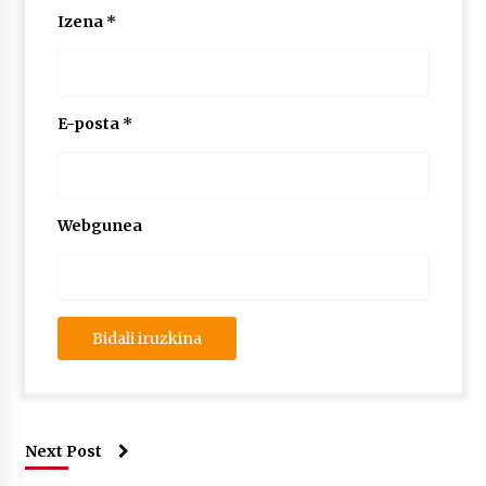
Izena
*
E-posta
*
Webgunea
Next Post