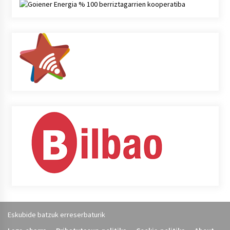
Eskubide batzuk erreserbaturik