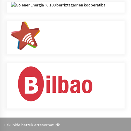
Eskubide batzuk erreserbaturik