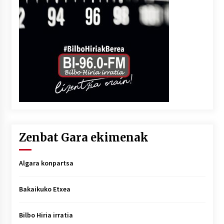
Zenbat Gara ekimenak
Algara konpartsa
Bakaikuko Etxea
Bilbo Hiria irratia