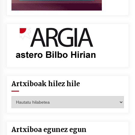
Artxiboak hilez hile
Artxiboak
hilez
hile
Artxiboa egunez egun