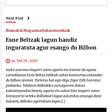
Next Post
Ibaizabal Magazina
Nabarmenduak
Esne Beltzak lagun handiz
inguratuta agur esango du Bilbon
az. Urt 29 , 2025
Iazko azaroan iragarri zuten agurra eta iristear da eguna.
Larunbatean Esne Beltza taldeak azken kontzertua eskainiko
du Bilbao Arenan. Tartetxo bat egin digu Zigor DZk horretaz
jarduteko. Talderen ibilbideko zortzigarren diskoa
kaleratzearekin batera, agurra eta azken bira iragarri zuten.
Hemezortzi urteko ibilbideari lagun askorekin emango diote
bukaera, Bilboko agertokian lagun […]