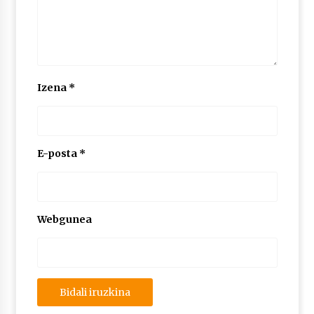
Izena
*
E-posta
*
Webgunea