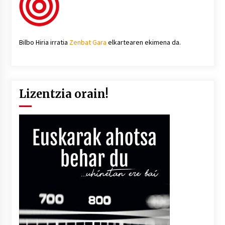
Bilbo Hiria irratia
Zenbat Gara
elkartearen ekimena da.
Lizentzia orain!