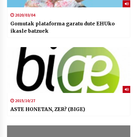
2020/03/04
Gomutak plataforma garatu dute EHUko
ikasle batzuek
2015/10/27
ASTE HONETAN, ZER? (BIGE)