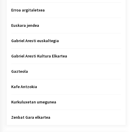
Erroa argitaletxea
Euskara jendea
Gabriel Aresti euskaltegia
Gabriel Aresti Kultura Elkartea
Gazteola
Kafe Antzokia
Kurkuluxetan umegunea
Zenbat Gara elkartea