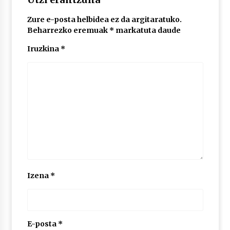
Zure e-posta helbidea ez da argitaratuko.
POTTO: San Pedro jaietako bertso-saioa
Beharrezko eremuak
*
markatuta daude
2026/07/09
Iruzkina
*
Larunbatean Plentziako Itsas Martxa ospatuko
da
2026/07/07
LIBURUEN ERREPUBLIKA TXIKIA: Hiragana akats
isil batekin dator beti
2026/07/07
Auritz Iñurrietaren margoak ikusgai
Izena
*
Uribitarte40 aretoan
2026/07/03
SOINUGELA: Paul McCartney eta Ringo Starr-en
lan berriak
E-posta
*