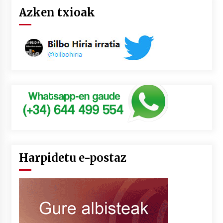
Azken txioak
Harpidetu e-postaz