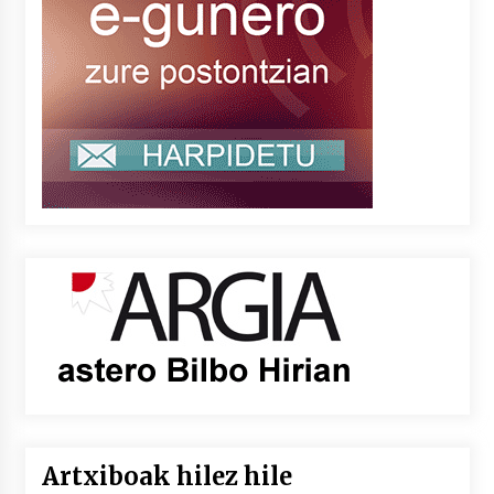
Artxiboak hilez hile