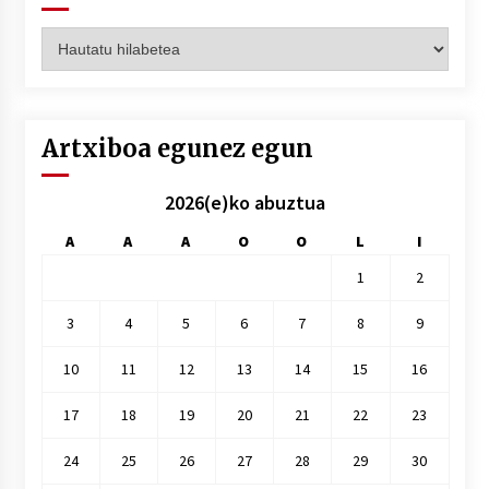
Artxiboak
hilez
hile
Artxiboa egunez egun
2026(e)ko abuztua
A
A
A
O
O
L
I
1
2
3
4
5
6
7
8
9
10
11
12
13
14
15
16
17
18
19
20
21
22
23
24
25
26
27
28
29
30