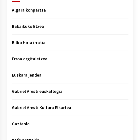
Algara konpartsa
Bakaikuko Etxea
Bilbo Hiria irratia
Erroa argitaletxea
Euskara jendea
Gabriel Aresti euskaltegia
Gabriel Aresti Kultura Elkartea
Gazteola