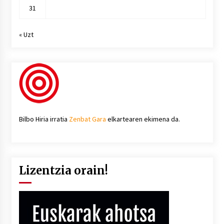
31
« Uzt
Bilbo Hiria irratia
Zenbat Gara
elkartearen ekimena da.
Lizentzia orain!