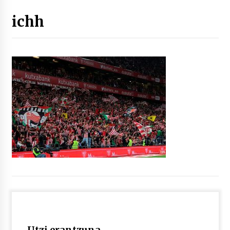
ichh
“Hiztegi bat” Gorka Urbizuk idatzitako letren
hiztegia
2026/07/23
Bakaikuko barnetegitik gazteek egindako saio
berezia
2026/07/16
Tuba eta bonbardinoaren astea, Bilboko
Kontserbatorioan protagonista
2026/07/16
Auzoportala : 1×04 Auzofoniak
2026/07/15
Gaur abitua da Bilbao bbk live jaialdia
2026/07/09
Utzi erantzuna