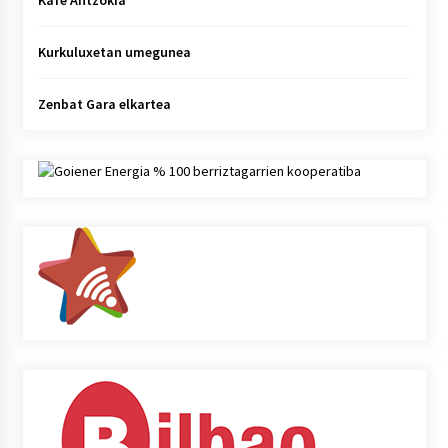
Kafe Antzokia
Kurkuluxetan umegunea
Zenbat Gara elkartea