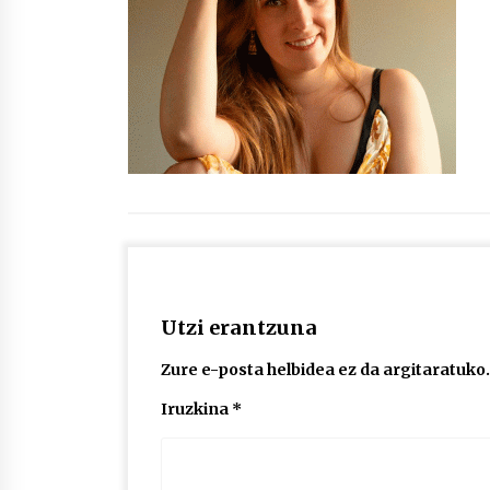
protagonista
2026/07/16
POTTO: San Pedro jaietako bertso-
saioa
2026/07/09
Auritz Iñurrietaren margoak
ikusgai Uribitarte40 aretoan
2026/07/03
Utzi erantzuna
Zure e-posta helbidea ez da argitaratuko.
Iruzkina
*