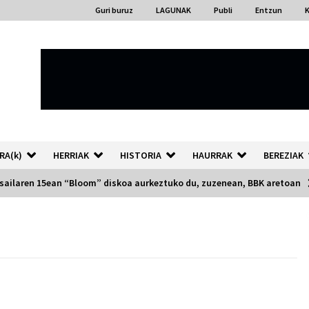
Guri buruz
LAGUNAK
Publi
Entzun
RA(k)
HERRIAK
HISTORIA
HAURRAK
BEREZIAK
otsailaren 15ean “Bloom” diskoa aurkeztuko du, zuzenean, BBK aretoan
“Hiztegi bat” Gorka Urbizuk
idatzitako letren hiztegia
2026/07/23
Auzoportala : 1×04 Auzofoniak