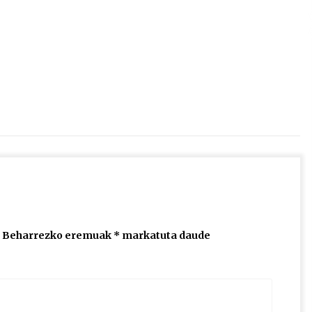
2026/07/15
Larunbatean Plentziako Itsas
Martxa ospatuko da
2026/07/07
SOINUGELA: Paul McCartney eta
Ringo Starr-en lan berriak
2026/07/03
Beharrezko eremuak
*
markatuta daude