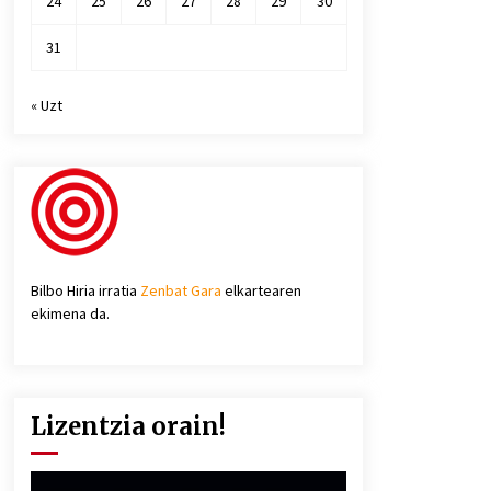
24
25
26
27
28
29
30
31
« Uzt
Bilbo Hiria irratia
Zenbat Gara
elkartearen
ekimena da.
Lizentzia orain!