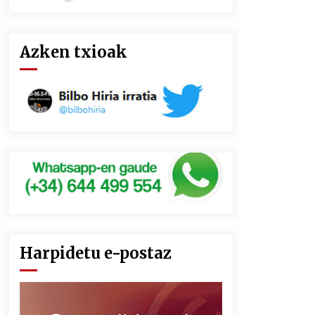
Azken txioak
Harpidetu e-postaz