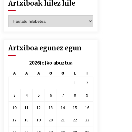
Artxiboak hilez hile
Artxiboak
hilez
hile
Artxiboa egunez egun
2026(e)ko abuztua
A
A
A
O
O
L
I
1
2
3
4
5
6
7
8
9
10
11
12
13
14
15
16
17
18
19
20
21
22
23