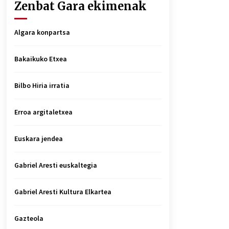
Zenbat Gara ekimenak
Algara konpartsa
Bakaikuko Etxea
Bilbo Hiria irratia
Erroa argitaletxea
Euskara jendea
Gabriel Aresti euskaltegia
Gabriel Aresti Kultura Elkartea
Gazteola