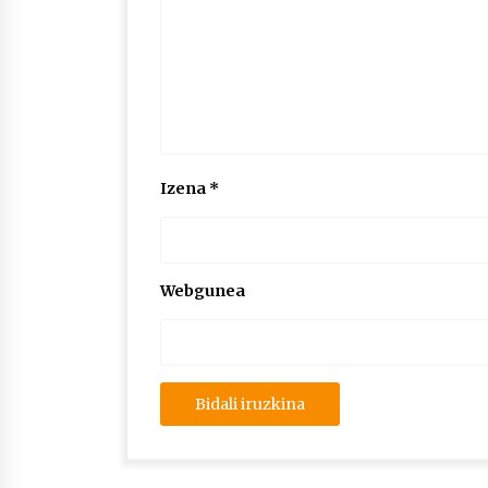
Izena
*
Webgunea